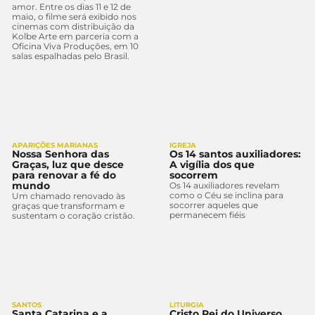
amor. Entre os dias 11 e 12 de
maio, o filme será exibido nos
cinemas com distribuição da
Kolbe Arte em parceria com a
Oficina Viva Produções, em 10
salas espalhadas pelo Brasil.
APARIÇÕES MARIANAS
IGREJA
Nossa Senhora das
Os 14 santos auxiliadores:
Graças, luz que desce
A vigília dos que
para renovar a fé do
socorrem
mundo
Os 14 auxiliadores revelam
como o Céu se inclina para
Um chamado renovado às
socorrer aqueles que
graças que transformam e
permanecem fiéis
sustentam o coração cristão.
SANTOS
LITURGIA
Santa Catarina e a
Cristo Rei do Universo