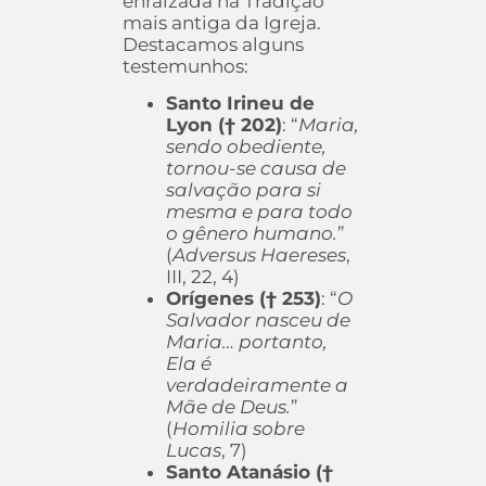
enraizada na Tradição
mais antiga da Igreja.
Destacamos alguns
testemunhos:
Santo Irineu de
Lyon († 202)
: “
Maria,
sendo obediente,
tornou-se causa de
salvação para si
mesma e para todo
o gênero humano.
”
(
Adversus Haereses
,
III, 22, 4)
Orígenes († 253)
: “
O
Salvador nasceu de
Maria… portanto,
Ela é
verdadeiramente a
Mãe de Deus.
”
(
Homilia sobre
Lucas
, 7)
Santo Atanásio (†