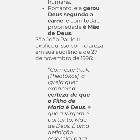
humana.
Portanto, ela
gerou
Deus segundo a
carne
, e com toda a
propriedade
é Mãe
de Deus
.
São João Paulo II
explicou isso com clareza
em sua audiência de 27
de novembro de 1996:
“
Com este título
[Theotókos], a
Igreja quer
exprimir
a
certeza de que
o Filho de
Maria é Deus
, e
que a Virgem é,
portanto, Mãe
de Deus. É uma
definição
essencial para