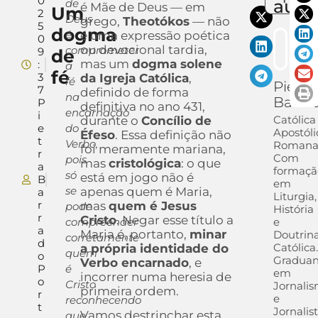
0
auto
de
é Mãe de Deus — em
Um
2
Deus
grego,
Theotókos
— não
5
dogma
é
é uma expressão poética
0
ou devocional tardia,
comprometer
9
de
mas um
dogma solene
:
a
fé
3
da Igreja Católica
,
fé
Pietra
7
definido de forma
na
Barra
P
definitiva no ano 431,
encarnação
i
Católica
durante o
Concílio de
e
do
Apostóli
Éfeso
. Essa definição não
t
Verbo,
Romana
foi meramente mariana,
r
Com
pois
mas
cristológica
: o que
a
formaçã
só
está em jogo não é
B
em
se
apenas quem é Maria,
a
Liturgia,
r
mas
quem é Jesus
pode
História
r
Cristo
. Negar esse título a
compreender
e
a
Maria é, portanto,
minar
Doutrin
corretamente
d
Católica.
a própria identidade do
quem
o
Gradua
Verbo encarnado
, e
P
é
em
incorrer numa heresia de
o
Cristo
Jornali
primeira ordem.
r
e
reconhecendo
t
Jornalis
Vamos destrinchar esta
que