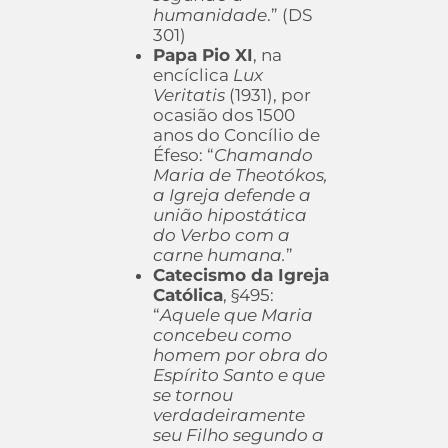
humanidade
.” (DS
301)
Papa Pio XI
, na
encíclica
Lux
Veritatis
(1931), por
ocasião dos 1500
anos do Concílio de
Éfeso: “
Chamando
Maria de Theotókos,
a Igreja defende a
união hipostática
do Verbo com a
carne humana.
”
Catecismo da Igreja
Católica
, §495:
“
Aquele que Maria
concebeu como
homem por obra do
Espírito Santo e que
se tornou
verdadeiramente
seu Filho segundo a