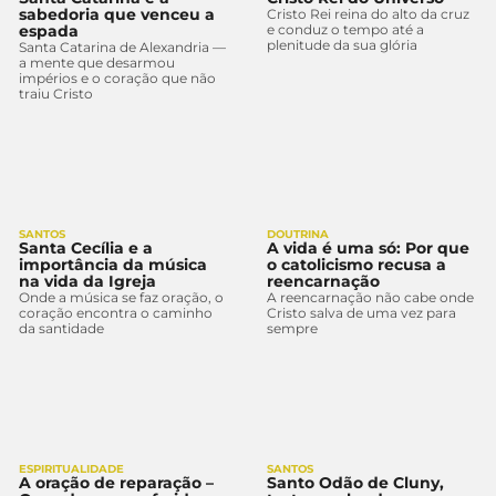
sabedoria que venceu a
Cristo Rei reina do alto da cruz
espada
e conduz o tempo até a
plenitude da sua glória
Santa Catarina de Alexandria —
a mente que desarmou
impérios e o coração que não
traiu Cristo
SANTOS
DOUTRINA
Santa Cecília e a
A vida é uma só: Por que
importância da música
o catolicismo recusa a
na vida da Igreja
reencarnação
Onde a música se faz oração, o
A reencarnação não cabe onde
coração encontra o caminho
Cristo salva de uma vez para
da santidade
sempre
ESPIRITUALIDADE
SANTOS
A oração de reparação –
Santo Odão de Cluny,