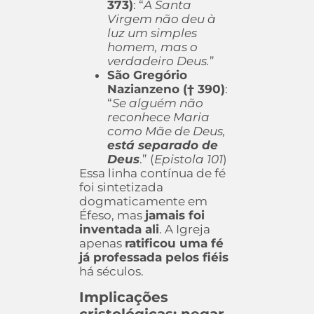
373)
: “
A Santa
Virgem não deu à
luz um simples
homem, mas o
verdadeiro Deus.
”
São Gregório
Nazianzeno († 390)
:
“
Se alguém não
reconhece Maria
como Mãe de Deus,
está separado de
Deus
.” (
Epistola 101
)
Essa linha contínua de fé
foi sintetizada
dogmaticamente em
Éfeso, mas
jamais foi
inventada ali
. A Igreja
apenas
ratificou uma fé
já professada pelos fiéis
há séculos.
Implicações
cristológicas: negar