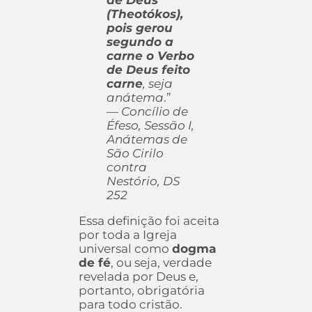
de Deus
(Theotókos),
pois gerou
segundo a
carne o Verbo
de Deus feito
carne
, seja
anátema
.”
—
Concílio de
Éfeso, Sessão I,
Anátemas de
São Cirilo
contra
Nestório, DS
252
Essa definição foi aceita
por toda a Igreja
universal como
dogma
de fé
, ou seja, verdade
revelada por Deus e,
portanto, obrigatória
para todo cristão.