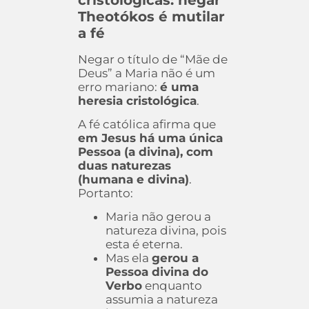
Theotókos é mutilar
a fé
Negar o título de “Mãe de
Deus” a Maria não é um
erro mariano:
é uma
heresia cristológica
.
A fé católica afirma que
em Jesus há uma única
Pessoa (a divina), com
duas naturezas
(humana e divina)
.
Portanto:
Maria não gerou a
natureza divina, pois
esta é eterna.
Mas ela
gerou a
Pessoa divina do
Verbo
enquanto
assumia a natureza