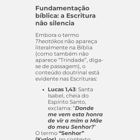
Fundamentação
bíblica: a Escritura
não silencia
Embora o termo
Theotókos
não apareça
literalmente na Bíblia
(como também não
aparece “Trindade”, diga-
se de passagem), o
conteúdo doutrinal está
evidente nas Escrituras:
Lucas 1,43
: Santa
Isabel, cheia do
Espírito Santo,
exclama: “
Donde
me vem esta honra
de vir a mim a Mãe
do meu Senhor?
”
O termo
“Senhor”
(Kyrios)
, no contexto