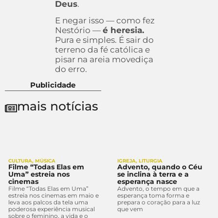
Deus
.
E negar isso — como fez
Nestório —
é heresia.
Pura e simples. É sair do
terreno da fé católica e
pisar na areia movediça
do erro.
Publicidade
mais notícias
CULTURA
,
MÚSICA
IGREJA
,
LITURGIA
Filme “Todas Elas em
Advento, quando o Céu
Uma” estreia nos
se inclina à terra e a
cinemas
esperança nasce
Filme “Todas Elas em Uma”
Advento, o tempo em que a
estreia nos cinemas em maio e
esperança toma forma e
leva aos palcos da tela uma
prepara o coração para a luz
poderosa experiência musical
que vem
sobre o feminino, a vida e o