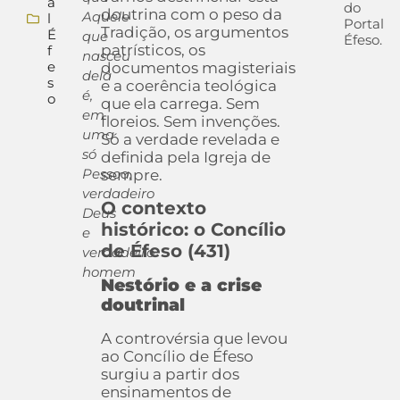
a
do
doutrina com o peso da
Aquele
l
Portal
Tradição, os argumentos
É
que
Éfeso.
patrísticos, os
f
nasceu
e
documentos magisteriais
dela
s
e a coerência teológica
é,
o
que ela carrega. Sem
em
floreios. Sem invenções.
uma
Só a verdade revelada e
só
definida pela Igreja de
Pessoa,
sempre.
verdadeiro
O contexto
Deus
histórico: o Concílio
e
de Éfeso (431)
verdadeiro
homem
Nestório e a crise
doutrinal
A controvérsia que levou
ao Concílio de Éfeso
surgiu a partir dos
ensinamentos de