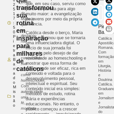
jovem
que, em seu caso, serviu como
2
transformou
católica
ponto de partida para algo
5
de
1
muito maior: a evangelização
sua
7
Manaus
de jovens por meio da própria
rotina
:
vivência.
que
Pietra
5
em
se
Barrad
0
Católica desde o berço, Maria
destacou
P
inspiração
nunca imaginou que se tornaria
Católica
i
nas
uma influenciadora digital. O
Apostólic
para
e
redes
Romana.
início de sua jornada foi
tr
milhares
Com
ao
marcado pelo desejo de dar
a
formaçã
compartilhar
visibilidade ao homeschooling e
B
de
em
mostrar que essa forma de
sua
a
Liturgia,
católicos
ensino pode ser eficaz, rica em
rr
rotina
História
a
conteúdo e voltada para o
como
e
d
desenvolvimento pessoal,
Doutrina
homeschooler.
o
intelectual e espiritual. Seu
Católica.
Com
M
conteúdo inicial era simples:
Graduan
is
autenticidade,
em
métodos de estudo, rotina
s
uniu
Jornalis
diária e experiências
ã
e
fé,
educacionais. No entanto, o
o
Jornalist
modéstia
público começou a crescer
do
e