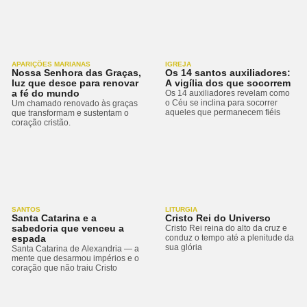
APARIÇÕES MARIANAS
IGREJA
Nossa Senhora das Graças,
Os 14 santos auxiliadores:
luz que desce para renovar
A vigília dos que socorrem
a fé do mundo
Os 14 auxiliadores revelam como
o Céu se inclina para socorrer
Um chamado renovado às graças
aqueles que permanecem fiéis
que transformam e sustentam o
coração cristão.
SANTOS
LITURGIA
Santa Catarina e a
Cristo Rei do Universo
sabedoria que venceu a
Cristo Rei reina do alto da cruz e
espada
conduz o tempo até a plenitude da
sua glória
Santa Catarina de Alexandria — a
mente que desarmou impérios e o
coração que não traiu Cristo