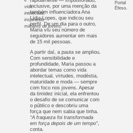
rapidamente — impulsionado,
Portal
inclusive, por uma menção da
vida
Éfeso.
também influenciadora Ana
intelectual,
Lídia Lopes, que indicou seu
inspirando
perfil. De um dia para o outro,
milhares de jovens.
Maria viu seu número de
seguidores aumentar em mais
de 15 mil pessoas.
A partir daí, a pauta se ampliou.
Com sensibilidade e
profundidade, Maria passou a
abordar temas como vida
intelectual, virtudes, modéstia,
maturidade e moda — sempre
com foco nos jovens. Apesar
da timidez inicial, ela enfrentou
o desafio de se comunicar com
o público e descobriu uma
força que nem sabia que tinha.
“A fraqueza foi transformada
em força depois de um tempo”
,
conta.