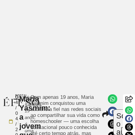
0
Com apenas 19 anos, Maria
Maria
Maria
4
Yasmim conquistou uma
Yasmim,
Yasmim:
/
audiência fiel nas redes sociais
19
Compar
0
Sobr
ao compartilhar sua vida como
a
Envi
anos,
4
homeschooler — uma escolha
um
o
/
é
jovem
educacional pouco conhecida
notíc
2
autor
uma
até certo tempo atrás, mas
que
0