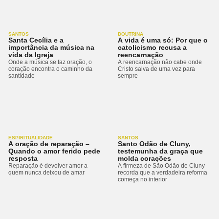
SANTOS
DOUTRINA
Santa Cecília e a
A vida é uma só: Por que o
importância da música na
catolicismo recusa a
vida da Igreja
reencarnação
Onde a música se faz oração, o
A reencarnação não cabe onde
coração encontra o caminho da
Cristo salva de uma vez para
santidade
sempre
ESPIRITUALIDADE
SANTOS
A oração de reparação –
Santo Odão de Cluny,
Quando o amor ferido pede
testemunha da graça que
resposta
molda corações
Reparação é devolver amor a
A firmeza de São Odão de Cluny
quem nunca deixou de amar
recorda que a verdadeira reforma
começa no interior