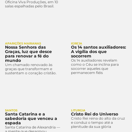
Oficina Viva Produções, em 10
salas espalhadas pelo Brasil.
APARIÇÕES MARIANAS
IGREJA
Nossa Senhora das
Os 14 santos auxiliadores:
Graças, luz que desce
A vigília dos que
para renovar a fé do
socorrem
mundo
Os 14 auxiliadores revelam
como o Céu se inclina para
Um chamado renovado às
socorrer aqueles que
graças que transformam e
permanecem fiéis
sustentam o coração cristão.
SANTOS
LITURGIA
Santa Catarina e a
Cristo Rei do Universo
sabedoria que venceu a
Cristo Rei reina do alto da cruz
espada
e conduz o tempo até a
plenitude da sua glória
Santa Catarina de Alexandria —
a mente que desarmou