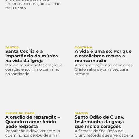
impérios e o coração que não
traiu Cristo
SANTOS
DOUTRINA
Santa Cecília e a
A vida é uma só: Por que
importância da música
o catolicismo recusa a
na vida da Igreja
reencarnação
Onde a música se faz oração, o
A reencarnação não cabe onde
coração encontra o caminho
Cristo salva de uma vez para
da santidade
sempre
ESPIRITUALIDADE
SANTOS
A oração de reparação –
Santo Odão de Cluny,
Quando o amor ferido
testemunha da graça
pede resposta
que molda corações
Reparação é devolver amor a
A firmeza de São Odão de
quem nunca deixou de amar
Cluny recorda que a verdadeira