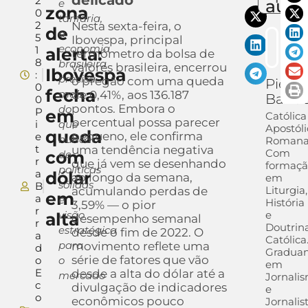
2
auto
e
zona
0
tarifária,
2
Nesta sexta-feira, o
de
a
5
Ibovespa, principal
economia
1
alerta:
termômetro da bolsa de
8
brasileira
valores brasileira, encerrou
Ibovespa
:
precisa
o pregão com uma queda
Pietra
0
fecha
mais
de 0,41%, aos 136.187
Barra
0
pontos. Embora o
do
P
em
Católica
percentual possa parecer
i
que
Apostóli
queda
pequeno, ele confirma
e
nunca
Romana
t
uma tendência negativa
Com
com
de
r
que já vem se desenhando
formaç
políticas
a
dólar
ao longo da semana,
em
sólidas
B
Liturgia,
acumulando perdas de
em
a
e
História
3,59% — o pior
r
visão
e
alta
desempenho semanal
r
Doutrin
estratégica
desde o fim de 2022. O
a
Católica
para
movimento reflete uma
d
Gradua
série de fatores que vão
o
o
em
E
desde a alta do dólar até a
mercado
Jornali
c
divulgação de indicadores
e
o
econômicos pouco
Jornalis