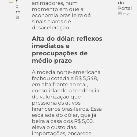
n
do
animadores, num
o
Portal
momento em que a
m
Éfeso.
economia brasileira dá
ia
sinais claros de
desaceleração.
Alta do dólar: reflexos
imediatos e
preocupações de
médio prazo
A moeda norte-americana
fechou cotada a R$ 5,548,
em alta frente ao real,
consolidando a tendência
de valorização que
pressiona os ativos
financeiros brasileiros. Essa
escalada do dólar, que já
beira a casa dos R$ 5,60,
eleva o custo das
importações, encarece