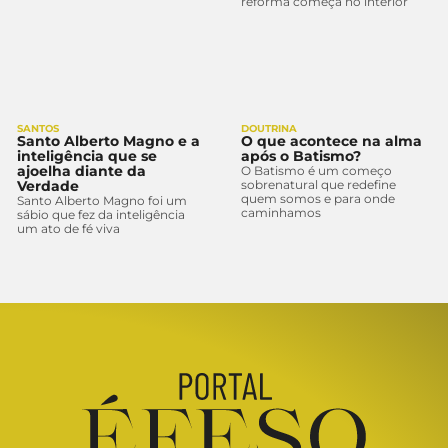
reforma começa no interior
SANTOS
DOUTRINA
Santo Alberto Magno e a
O que acontece na alma
inteligência que se
após o Batismo?
ajoelha diante da
O Batismo é um começo
Verdade
sobrenatural que redefine
quem somos e para onde
Santo Alberto Magno foi um
caminhamos
sábio que fez da inteligência
um ato de fé viva