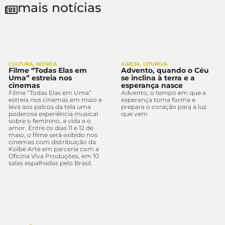
mais notícias
CULTURA
,
MÚSICA
IGREJA
,
LITURGIA
Filme “Todas Elas em
Advento, quando o Céu
Uma” estreia nos
se inclina à terra e a
cinemas
esperança nasce
Filme “Todas Elas em Uma”
Advento, o tempo em que a
estreia nos cinemas em maio e
esperança toma forma e
leva aos palcos da tela uma
prepara o coração para a luz
poderosa experiência musical
que vem
sobre o feminino, a vida e o
amor. Entre os dias 11 e 12 de
maio, o filme será exibido nos
cinemas com distribuição da
Kolbe Arte em parceria com a
Oficina Viva Produções, em 10
salas espalhadas pelo Brasil.