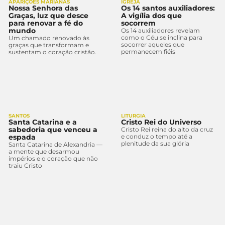
APARIÇÕES MARIANAS
IGREJA
Nossa Senhora das
Os 14 santos auxiliadores:
Graças, luz que desce
A vigília dos que
para renovar a fé do
socorrem
mundo
Os 14 auxiliadores revelam
como o Céu se inclina para
Um chamado renovado às
socorrer aqueles que
graças que transformam e
permanecem fiéis
sustentam o coração cristão.
SANTOS
LITURGIA
Santa Catarina e a
Cristo Rei do Universo
sabedoria que venceu a
Cristo Rei reina do alto da cruz
espada
e conduz o tempo até a
plenitude da sua glória
Santa Catarina de Alexandria —
a mente que desarmou
impérios e o coração que não
traiu Cristo