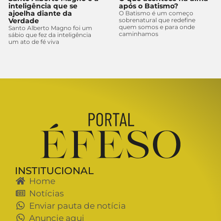
inteligência que se
após o Batismo?
ajoelha diante da
O Batismo é um começo
Verdade
sobrenatural que redefine
quem somos e para onde
Santo Alberto Magno foi um
caminhamos
sábio que fez da inteligência
um ato de fé viva
INSTITUCIONAL
Home
Notícias
Enviar pauta de notícia
Anuncie aqui