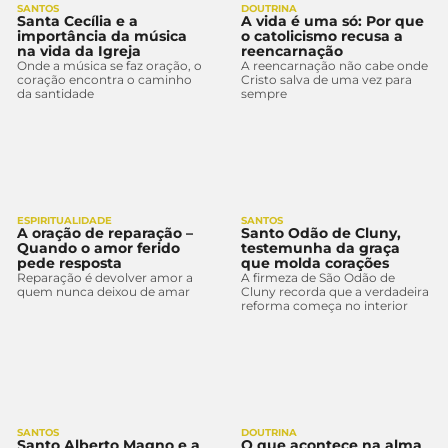
SANTOS
DOUTRINA
Santa Cecília e a
A vida é uma só: Por que
importância da música
o catolicismo recusa a
na vida da Igreja
reencarnação
Onde a música se faz oração, o
A reencarnação não cabe onde
coração encontra o caminho
Cristo salva de uma vez para
da santidade
sempre
ESPIRITUALIDADE
SANTOS
A oração de reparação –
Santo Odão de Cluny,
Quando o amor ferido
testemunha da graça
pede resposta
que molda corações
Reparação é devolver amor a
A firmeza de São Odão de
quem nunca deixou de amar
Cluny recorda que a verdadeira
reforma começa no interior
SANTOS
DOUTRINA
Santo Alberto Magno e a
O que acontece na alma