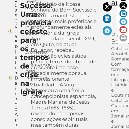
2
auto
revelou
Sucesso:
A aparição de Nossa
0
os
Senhora do Bom Sucesso é
2
Uma
segredos
uma das manifestações
5
da
0
profecia
marianas mais proféticas e
6
crise
profundamente eclesiais
celeste
:
da história da Igreja.
da
Pietra
5
para
Acontecida no século XVII,
Igreja
Barra
8
em Quito, no atual
e
P
os
Católica
Equador, recebeu
i
prometeu
Apostóli
tempos
aprovação eclesiástica
e
sua
Romana
plena e tem sido objeto de
t
Com
de
restauração
crescente interesse,
r
formaç
pela
a
crise
especialmente por sua
em
fidelidade
B
impressionante
Liturgia,
na
a
dos
atualidade. A Virgem
História
r
fiéis
e
Igreja
apareceu a uma freira
r
Doutrin
concepcionista espanhola,
a
Católica
Madre Mariana de Jesús
d
Gradua
Torres (1563–1635),
o
em
revelando não apenas
A
Jornali
consolações espirituais,
p
e
a
mas também duras
Jornalis