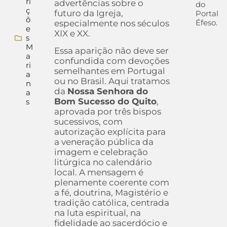
ri
advertências sobre o
do
ç
futuro da Igreja,
Portal
õ
Éfeso.
especialmente nos séculos
e
XIX e XX.
s
M
Essa aparição não deve ser
a
confundida com devoções
ri
semelhantes em Portugal
a
ou no Brasil. Aqui tratamos
n
da
Nossa Senhora do
a
Bom Sucesso do Quito
,
s
aprovada por três bispos
sucessivos, com
autorização explícita para
a veneração pública da
imagem e celebração
litúrgica no calendário
local. A mensagem é
plenamente coerente com
a fé, doutrina, Magistério e
tradição católica, centrada
na luta espiritual, na
fidelidade ao sacerdócio e