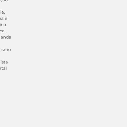
ia,
ia e
ina
ca.
uanda
lismo
ista
rtal