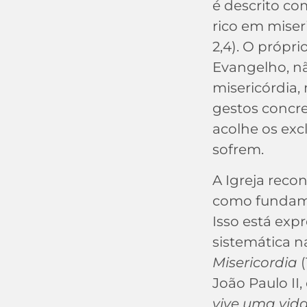
é descrito com
rico em miseri
2,4). O própri
Evangelho, nã
misericórdia
gestos concre
acolhe os exc
sofrem.
A Igreja reco
como fundame
Isso está exp
sistemática n
Misericordia
(
João Paulo II,
vive uma vid