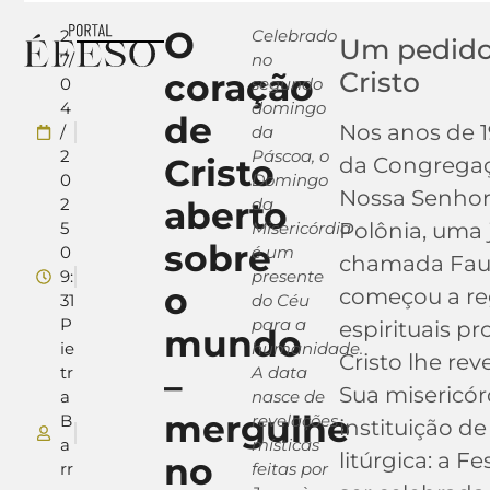
O
2
Celebrado
Um pedido
7/
no
coração
Cristo
0
segundo
4
domingo
de
Nos anos de 
/
da
2
Páscoa, o
Cristo
da Congregaç
0
Domingo
Nossa Senhora
2
aberto
da
5
Misericórdia
Polônia, uma 
sobre
0
é um
chamada Fau
9:
presente
o
começou a reg
31
do Céu
P
para a
espirituais pr
mundo
ie
humanidade.
Cristo lhe re
tr
A data
–
Sua misericór
a
nasce de
mergulhe
B
revelações
instituição d
a
místicas
litúrgica: a F
no
rr
feitas por