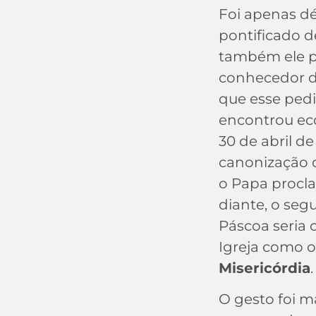
Foi apenas dé
pontificado d
também ele p
conhecedor d
que esse ped
encontrou eco
30 de abril d
canonização 
o Papa procl
diante, o se
Páscoa seria
Igreja como 
Misericórdia
.
O gesto foi 