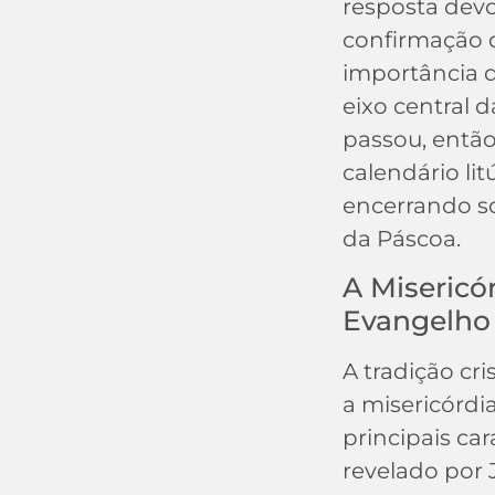
resposta devo
confirmação 
importância 
eixo central da
passou, então,
calendário lit
encerrando s
da Páscoa.
A Misericó
Evangelho
A tradição cr
a misericórd
principais car
revelado por 