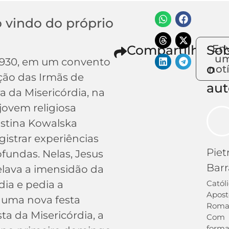
 vindo do próprio
Compartilhe
So
En
u
1930, em um convento
o
not
ão das Irmãs de
aut
 da Misericórdia, na
jovem religiosa
stina Kowalska
istrar experiências
Piet
ofundas. Nelas, Jesus
Bar
velava a imensidão da
dia e pedia a
Catól
Apost
e uma nova festa
Roma
esta da Misericórdia, a
Com
form