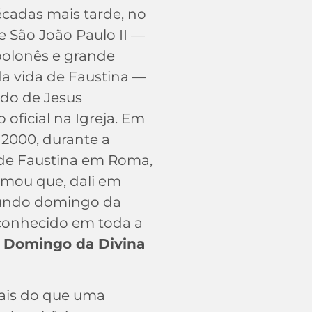
cadas mais tarde, no
e São João Paulo II —
olonês e grande
a vida de Faustina —
ido de Jesus
 oficial na Igreja. Em
e 2000, durante a
de Faustina em Roma,
amou que, dali em
gundo domingo da
 conhecido em toda a
o
Domingo da Divina
mais do que uma