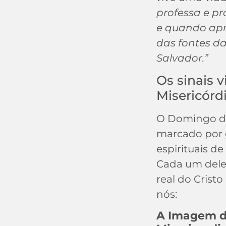
professa e pr
e quando ap
das fontes da
Salvador.”
Os sinais v
Misericórd
O Domingo da
marcado por g
espirituais de
Cada um dele
real do Cristo
nós:
A Imagem d