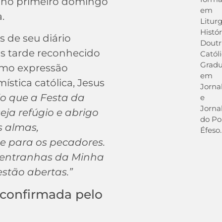
a no primeiro domingo
em
.
Liturg
Histór
 de seu diário
Doutr
ais tarde reconhecido
Católi
Grad
omo expressão
em
ística católica, Jesus
Jorna
jo que a Festa da
e
Jornal
seja refúgio e abrigo
do Po
s almas,
Éfeso.
e para os pecadores.
s entranhas da Minha
estão abertas.”
 confirmada pelo