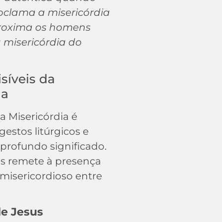
oclama a misericórdia
roxima os homens
 misericórdia do
isíveis da
ia
 Misericórdia é
estos litúrgicos e
 profundo significado.
s remete à presença
 misericordioso entre
e Jesus