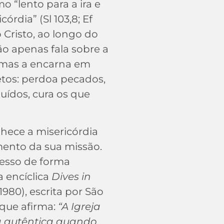
o “lento para a ira e
córdia” (Sl 103,8; Ef
o Cristo, ao longo do
o apenas fala sobre a
, mas a encarna em
tos: perdoa pecados,
luídos, cura os que
nhece a misericórdia
nto da sua missão.
resso de forma
a encíclica
Dives in
1980), escrita por São
 que afirma:
“A Igreja
a autêntica quando