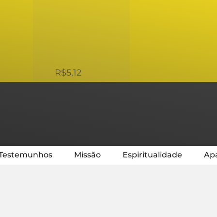
USD
R$5,12
Testemunhos
Missão
Espiritualidade
Apa