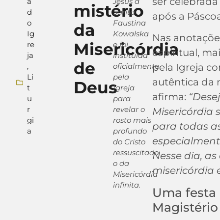
ser celebrad
a
Jesus à
mistério
d
Santa
após a Páscoa
o
Faustina
da
Ig
Kowalska
Nas anotações
Misericórdia
re
e foi
espiritual, m
ja
instituída
de
,
oficialmente
pela Igreja c
Li
pela
autêntica da m
Deus
t
Igreja
afirma:
“Dese
u
para
r
revelar o
Misericórdia 
gi
rosto mais
para todas a
a
profundo
especialment
do Cristo
ressuscitado:
Nesse dia, a
o da
misericórdia 
Misericórdia
infinita.
Uma festa
Magistério