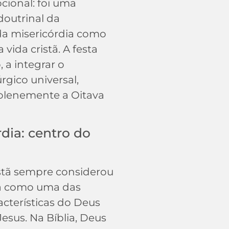
cional: foi uma
doutrinal da
da misericórdia como
 vida cristã. A festa
 a integrar o
úrgico universal,
olenemente a Oitava
rdia: centro do
istã sempre considerou
ia como uma das
acterísticas do Deus
Jesus. Na Bíblia, Deus