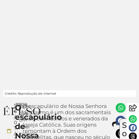
Crédito: Reprodução da Internet
1
O
O escapulário de Nossa Senhora
Mais
6
do Carmo é um dos sacramentais
que
escapulário
/
mais conhecidos e venerados da
um
Comp
0
Sob
de
Igreja Católica. Suas origens
En
sinal
7
remontam à Ordem dos
u
o
/
externo,
Nossa
Carmelitas, que nasceu no século
not