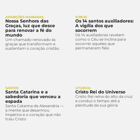
APARIÇÕES MARIANAS
IGREJA
Nossa Senhora das
Os 14 santos auxiliadores:
Graças, luz que desce
A vigília dos que
para renovar a fé do
socorrem
mundo
Os 14 auxiliadores revelam
como o Céu se inclina para
Um chamado renovado às
socorrer aqueles que
graças que transformam e
permanecem fiéis
sustentam o coração cristão.
SANTOS
LITURGIA
Santa Catarina e a
Cristo Rei do Universo
sabedoria que venceu a
Cristo Rei reina do alto da cruz
espada
e conduz o tempo até a
plenitude da sua glória
Santa Catarina de Alexandria —
a mente que desarmou
impérios e o coração que não
traiu Cristo