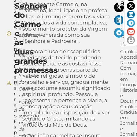
2
auto
o
Senhora
XII no Monte Carmelo, na
0
escapulário
Palestina, local ligado ao profeta
2
do
é
Elias. Ali, monges eremitas viviam
5
um
0
Carmo
dedicados à vida contemplativa,
8
elo
sob o manto protetor da Virgem
e
:
Maria, venerada como sua
espiritual
Pietr
0
as
“Senhora e Padroeira”.
entre
Barr
0
o
P
duas
Embora o uso de escapulários
Católic
i
fiel
Apostól
(pedaços de tecido pendendo
grandes
e
e
Roman
sobre o peito e as costas) fosse
t
Com
promessas
Nossa
inicialmente apenas parte do
r
formaç
Senhora
hábito religioso, símbolo de
a
em
trabalho e serviço, gradualmente
do
B
Liturgia
esse costume assumiu significado
a
Carmo:
Históri
r
espiritual profundo. Passou a
um
e
r
representar a pertença a Maria, a
Doutri
hábito
a
consagração a seu Coração
Católic
de
d
Gradu
Imaculado e a disposição de viver
o
salvação,
em
segundo Cristo, imitando as
E
promessa
Jornal
virtudes da Mãe de Deus.
s
e
de
p
Jornali
A tradição carmelita se inspira
auxílio