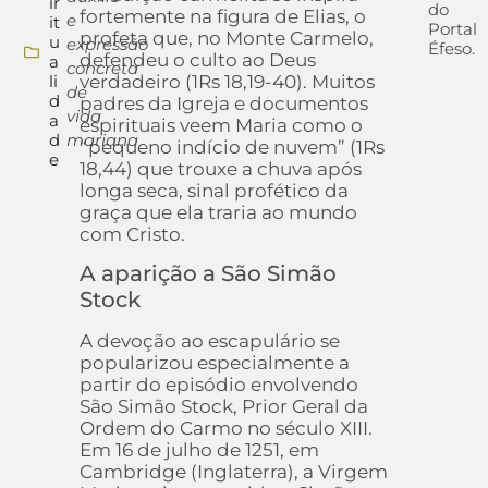
ir
do
fortemente na figura de Elias, o
e
it
Portal
profeta que, no Monte Carmelo,
u
expressão
Éfeso.
defendeu o culto ao Deus
a
concreta
verdadeiro (1Rs 18,19-40). Muitos
li
de
d
padres da Igreja e documentos
vida
a
espirituais veem Maria como o
d
mariana
“pequeno indício de nuvem” (1Rs
e
18,44) que trouxe a chuva após
longa seca, sinal profético da
graça que ela traria ao mundo
com Cristo.
A aparição a São Simão
Stock
A devoção ao escapulário se
popularizou especialmente a
partir do episódio envolvendo
São Simão Stock, Prior Geral da
Ordem do Carmo no século XIII.
Em 16 de julho de 1251, em
Cambridge (Inglaterra), a Virgem