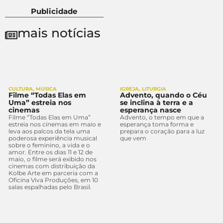
Publicidade
mais notícias
CULTURA
,
MÚSICA
IGREJA
,
LITURGIA
Filme “Todas Elas em
Advento, quando o Céu
Uma” estreia nos
se inclina à terra e a
cinemas
esperança nasce
Filme “Todas Elas em Uma”
Advento, o tempo em que a
estreia nos cinemas em maio e
esperança toma forma e
leva aos palcos da tela uma
prepara o coração para a luz
poderosa experiência musical
que vem
sobre o feminino, a vida e o
amor. Entre os dias 11 e 12 de
maio, o filme será exibido nos
cinemas com distribuição da
Kolbe Arte em parceria com a
Oficina Viva Produções, em 10
salas espalhadas pelo Brasil.