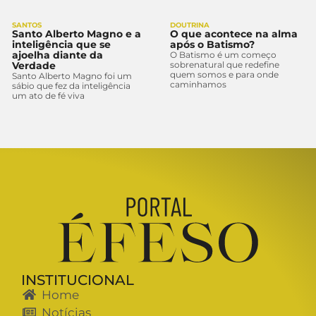
SANTOS
DOUTRINA
Santo Alberto Magno e a
O que acontece na alma
inteligência que se
após o Batismo?
ajoelha diante da
O Batismo é um começo
Verdade
sobrenatural que redefine
quem somos e para onde
Santo Alberto Magno foi um
caminhamos
sábio que fez da inteligência
um ato de fé viva
INSTITUCIONAL
Home
Notícias