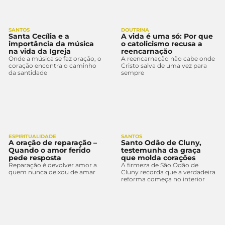
SANTOS
DOUTRINA
Santa Cecília e a
A vida é uma só: Por que
importância da música
o catolicismo recusa a
na vida da Igreja
reencarnação
Onde a música se faz oração, o
A reencarnação não cabe onde
coração encontra o caminho
Cristo salva de uma vez para
da santidade
sempre
ESPIRITUALIDADE
SANTOS
A oração de reparação –
Santo Odão de Cluny,
Quando o amor ferido
testemunha da graça
pede resposta
que molda corações
Reparação é devolver amor a
A firmeza de São Odão de
quem nunca deixou de amar
Cluny recorda que a verdadeira
reforma começa no interior