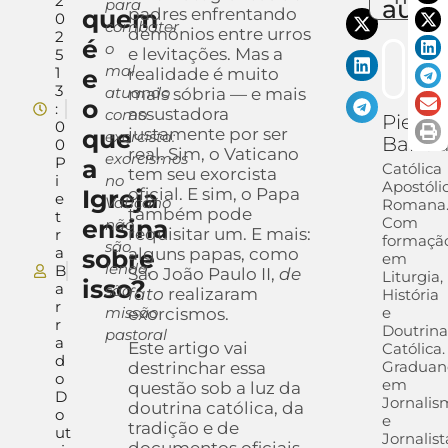
2
auto
para
quem
padres enfrentando
0
combater
demônios entre urros
2
é
o
e levitações. Mas a
5
mal
1
e
realidade é muito
3
atuando
mais sóbria — e mais
o
:
assustadora
como
Pietra
0
que
justamente por ser
exorcista:
Barra
0
real. Sim, o Vaticano
exorcismos
P
a
Católica
tem seu exorcista
i
no
Apostóli
Igreja
oficial. E sim, o Papa
e
Vaticano
Romana
também pode
t
Com
ensina
não
requisitar um. E mais:
r
formaçã
são
a
sobre
alguns papas, como
em
lenda,
B
São João Paulo II,
de
Liturgia,
isso?
a
são
fato
realizaram
História
r
missão
e
exorcismos.
r
Doutrin
pastoral
a
Este artigo vai
Católica.
d
Graduan
destrinchar essa
o
em
questão sob a luz da
D
Jornalis
doutrina católica, da
o
e
tradição e de
ut
Jornalist