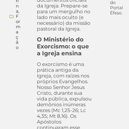
documentos oficiais
ri
do
da Igreja. Prepare-se
n
Portal
a
,
para um mergulho no
Éfeso.
F
lado mais oculto (e
or
necessário) da missão
m
pastoral da Igreja.
a
ç
O Ministério do
ã
Exorcismo: o que
o
a Igreja ensina
O exorcismo é uma
prática antiga da
Igreja, com raízes nos
próprios Evangelhos.
Nosso Senhor Jesus
Cristo, durante sua
vida pública, expulsou
demônios inúmeras
vezes (Mc 1,25-26; Lc
4,35; Mt 8,16). Os
Apóstolos
continuaram esse