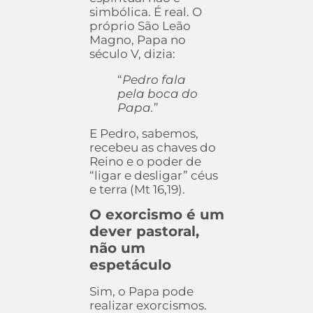
simbólica. É real. O
próprio São Leão
Magno, Papa no
século V, dizia:
“
Pedro fala
pela boca do
Papa.
”
E Pedro, sabemos,
recebeu as chaves do
Reino e o poder de
“ligar e desligar” céus
e terra (Mt 16,19).
O exorcismo é um
dever pastoral,
não um
espetáculo
Sim, o Papa pode
realizar exorcismos.