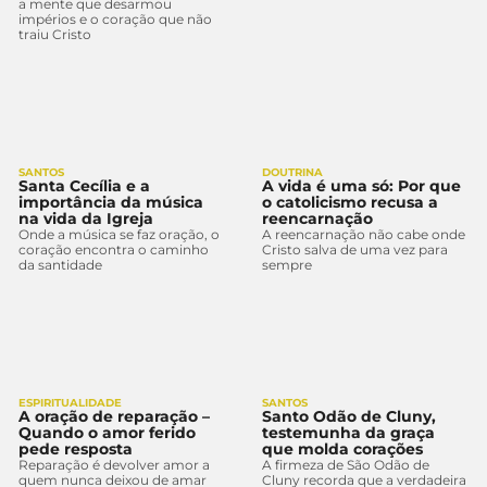
a mente que desarmou
impérios e o coração que não
traiu Cristo
SANTOS
DOUTRINA
Santa Cecília e a
A vida é uma só: Por que
importância da música
o catolicismo recusa a
na vida da Igreja
reencarnação
Onde a música se faz oração, o
A reencarnação não cabe onde
coração encontra o caminho
Cristo salva de uma vez para
da santidade
sempre
ESPIRITUALIDADE
SANTOS
A oração de reparação –
Santo Odão de Cluny,
Quando o amor ferido
testemunha da graça
pede resposta
que molda corações
Reparação é devolver amor a
A firmeza de São Odão de
quem nunca deixou de amar
Cluny recorda que a verdadeira