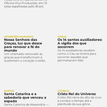
Oficina Viva Produções, em 10
salas espalhadas pelo Brasil.
APARIÇÕES MARIANAS
IGREJA
Nossa Senhora das
Os 14 santos auxiliadores:
Graças, luz que desce
A vigília dos que
para renovar a fé do
socorrem
mundo
Os 14 auxiliadores revelam
como o Céu se inclina para
Um chamado renovado às
socorrer aqueles que
graças que transformam e
permanecem fiéis
sustentam o coração cristão.
SANTOS
LITURGIA
Santa Catarina e a
Cristo Rei do Universo
sabedoria que venceu a
Cristo Rei reina do alto da cruz
espada
e conduz o tempo até a
plenitude da sua glória
Santa Catarina de Alexandria —