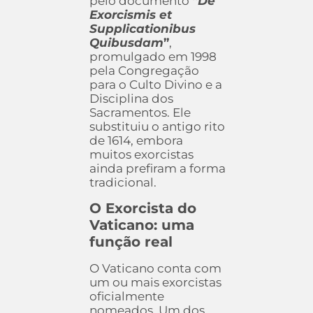
pelo documento
“
De
Exorcismis et
Supplicationibus
Quibusdam
”
,
promulgado em 1998
pela Congregação
para o Culto Divino e a
Disciplina dos
Sacramentos. Ele
substituiu o antigo rito
de 1614, embora
muitos exorcistas
ainda prefiram a forma
tradicional.
O Exorcista do
Vaticano: uma
função real
O Vaticano conta com
um ou mais exorcistas
oficialmente
nomeados. Um dos