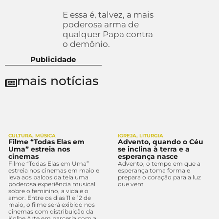
E essa é, talvez, a mais
poderosa arma de
qualquer Papa contra
o demônio.
Publicidade
mais notícias
CULTURA
,
MÚSICA
IGREJA
,
LITURGIA
Filme “Todas Elas em
Advento, quando o Céu
Uma” estreia nos
se inclina à terra e a
cinemas
esperança nasce
Filme “Todas Elas em Uma”
Advento, o tempo em que a
estreia nos cinemas em maio e
esperança toma forma e
leva aos palcos da tela uma
prepara o coração para a luz
poderosa experiência musical
que vem
sobre o feminino, a vida e o
amor. Entre os dias 11 e 12 de
maio, o filme será exibido nos
cinemas com distribuição da
Kolbe Arte em parceria com a