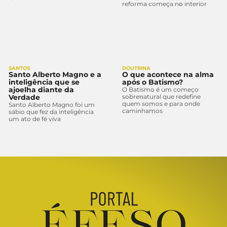
reforma começa no interior
SANTOS
DOUTRINA
Santo Alberto Magno e a
O que acontece na alma
inteligência que se
após o Batismo?
ajoelha diante da
O Batismo é um começo
Verdade
sobrenatural que redefine
quem somos e para onde
Santo Alberto Magno foi um
caminhamos
sábio que fez da inteligência
um ato de fé viva