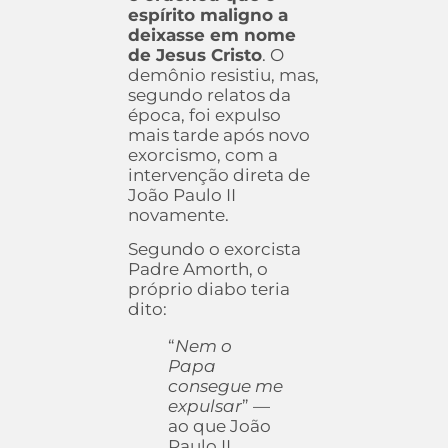
espírito maligno a
deixasse em nome
de Jesus Cristo
. O
demônio resistiu, mas,
segundo relatos da
época, foi expulso
mais tarde após novo
exorcismo, com a
intervenção direta de
João Paulo II
novamente.
Segundo o exorcista
Padre Amorth, o
próprio diabo teria
dito:
“
Nem o
Papa
consegue me
expulsar
” —
ao que João
Paulo II