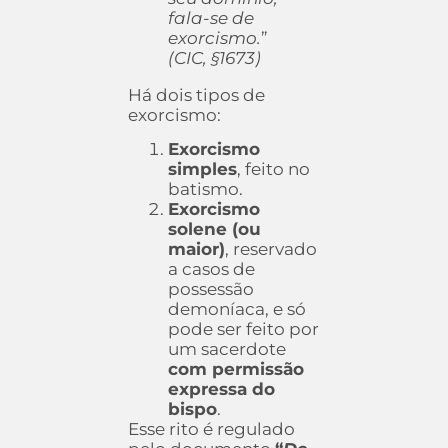
fala-se de
exorcismo.
”
(CIC, §1673)
Há dois tipos de
exorcismo:
Exorcismo
simples
, feito no
batismo.
Exorcismo
solene (ou
maior)
, reservado
a casos de
possessão
demoníaca, e só
pode ser feito por
um sacerdote
com permissão
expressa do
bispo
.
Esse rito é regulado