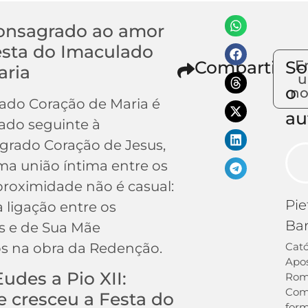
onsagrado ao amor
esta do Imaculado
Compartilhe
So
E
aria
o
no
lado Coração de Maria é
au
ado seguinte à
grado Coração de Jesus,
a união íntima entre os
 proximidade não é casual:
Pie
a ligação entre os
Ba
s e de Sua Mãe
os na obra da Redenção.
Cató
Apos
udes a Pio XII:
Rom
Co
 cresceu a Festa do
for