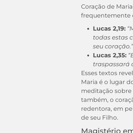
Coração de Maria
frequentemente c
Lucas 2,19:
“
todas estas 
seu coração.
Lucas 2,35:
“
traspassará 
Esses textos rev
Maria é o lugar d
meditação sobre o
também, o coraçã
redentora, em per
de seu Filho.
Magistério e