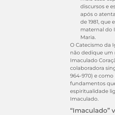
discursos e e
após o atent
de 1981, que 
maternal do 
Maria.
O Catecismo da I
não dedique um 
Imaculado Coraçã
colaboradora sing
964-970) e como M
fundamentos que
espiritualidade l
Imaculado.
“Imaculado” v