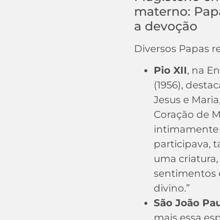
materno: Papa
a devoção
Diversos Papas r
Pio XII
, na En
(1956), desta
Jesus e Maria
Coração de M
intimamente 
participava, 
uma criatura
sentimentos 
divino.”
São João Pau
mais essa esp