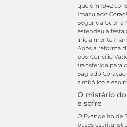
que em 1942 con
Imaculado Coraçã
Segunda Guerra M
estendeu a festa a
inicialmente mar
Após a reforma do
pós-Concílio Vatica
transferida para 
Sagrado Coração d
simbólico e espiri
O mistério d
e sofre
O Evangelho de S
bases escrituríst