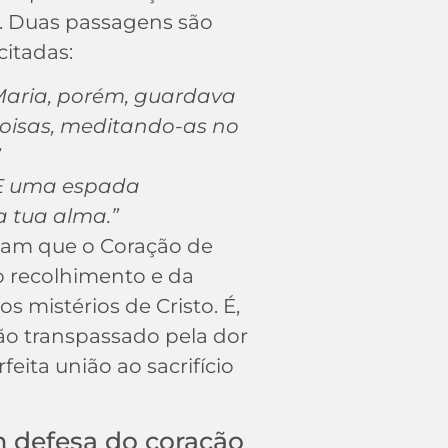
. Duas passagens são
itadas:
Maria, porém, guardava
coisas, meditando-as no
”
E uma espada
a tua alma.”
elam que o Coração de
o recolhimento e da
s mistérios de Cristo. É,
o transpassado pela dor
feita união ao sacrifício
m defesa do coração