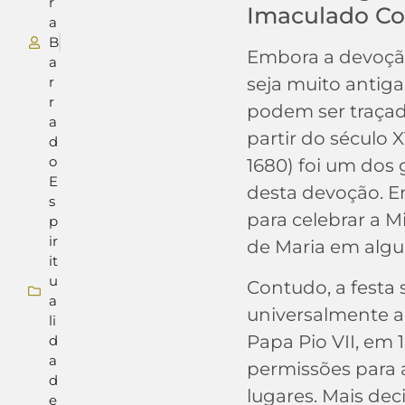
r
Imaculado Co
a
B
Embora a devoçã
a
r
seja muito antiga,
r
podem ser traçada
a
partir do século X
d
o
1680) foi um dos
E
desta devoção. Em
s
para celebrar a M
p
ir
de Maria em algu
it
u
Contudo, a festa 
a
universalmente a 
li
Papa Pio VII, em
d
a
permissões para 
d
lugares. Mais deci
e