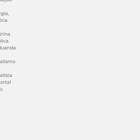
rgia,
ória
rina
lica.
duanda
alismo
alista
ortal
o.