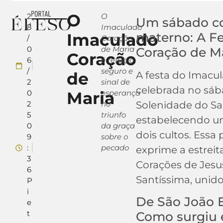
O
2
O
Um sábado c
8
Imaculado
Imaculado
materno: A F
/
Coração
0
de Maria
Coração de M
Coração
6
é refúgio
/
seguro e
de
A festa do Imacu
2
sinal de
celebrada no sáb
0
Maria
esperança
2
no
Solenidade do Sa
5
triunfo
estabelecendo um
0
da graça
dois cultos. Essa
9
sobre o
:
pecado
exprime a estreit
3
Corações de Jesu
6
Santíssima, unid
P
i
De São João E
e
t
Como surgiu e