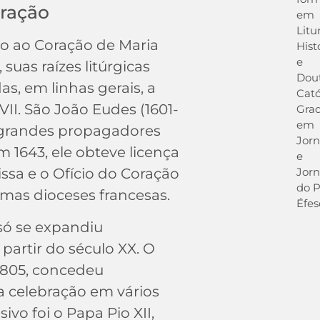
ração
em
Litu
o ao Coração de Maria
Hist
e
 suas raízes litúrgicas
Dout
s, em linhas gerais, a
Cató
VII. São João Eudes (1601-
Gra
em
 grandes propagadores
Jorn
 1643, ele obteve licença
e
Jorn
issa e o Ofício do Coração
do P
mas dioceses francesas.
Éfes
só se expandiu
partir do século XX. O
 1805, concedeu
a celebração em vários
sivo foi o Papa Pio XII,