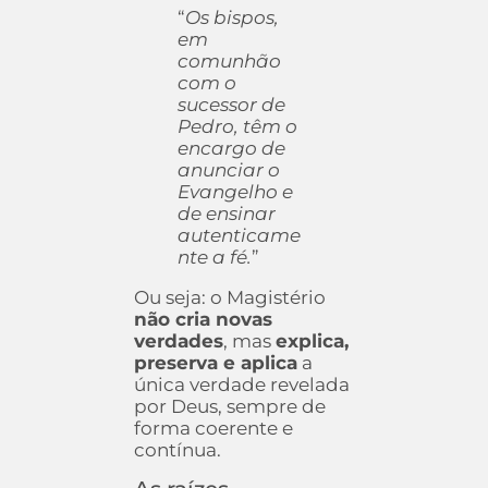
“
Os bispos,
em
comunhão
com o
sucessor de
Pedro, têm o
encargo de
anunciar o
Evangelho e
de ensinar
autenticame
nte a fé.
”
Ou seja: o Magistério
não cria novas
verdades
, mas
explica,
preserva e aplica
a
única verdade revelada
por Deus, sempre de
forma coerente e
contínua.