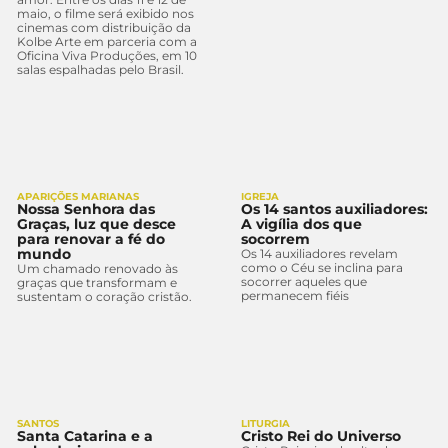
maio, o filme será exibido nos
cinemas com distribuição da
Kolbe Arte em parceria com a
Oficina Viva Produções, em 10
salas espalhadas pelo Brasil.
APARIÇÕES MARIANAS
IGREJA
Nossa Senhora das
Os 14 santos auxiliadores:
Graças, luz que desce
A vigília dos que
para renovar a fé do
socorrem
mundo
Os 14 auxiliadores revelam
como o Céu se inclina para
Um chamado renovado às
socorrer aqueles que
graças que transformam e
permanecem fiéis
sustentam o coração cristão.
SANTOS
LITURGIA
Santa Catarina e a
Cristo Rei do Universo