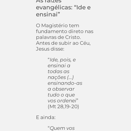
As raízes
evangélicas: “Ide e
ensinai”
O Magistério tem
fundamento direto nas
palavras de Cristo.
Antes de subir ao Céu,
Jesus disse:
“
Ide, pois, e
ensinai a
todas as
nações (…)
ensinando-as
a observar
tudo o que
vos ordenei
”
(Mt 28,19-20)
E ainda:
“
Quem vos