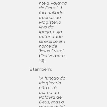
nte a Palavra
de Deus (…)
foi confiado
apenas ao
Magistério
vivo da
Igreja, cuja
autoridade
se exerce em
nome de
Jesus Cristo
”
(
Dei Verbum
,
10).
E também:
“
A função do
Magistério
não está
acima da
Palavra de
Deus, mas a
serviço dela
”