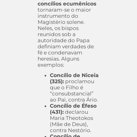
concílios ecumênicos
tornaram-se o maior
instrumento do
Magistério solene.
Neles, os bispos
reunidos sob a
autoridade do Papa
definiam verdades de
fé e condenavam
heresias. Alguns
exemplos:
Concílio de Niceia
(325):
proclamou
que o Filho é
“consubstancial”
ao Pai, contra Ário.
Concílio de Éfeso
(431):
declarou
Maria Theotokos
(Mãe de Deus),
contra Nestório.
Concílio de