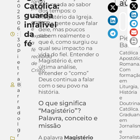
2
auto
Igreja
Católica:
deturpada ao sabor
0
para
dos tempos: o
2
guarda
guardar,
Magistério da Igreja.
5
ensinar
0
infalível
Muita gente ouve falar
6
e
dele, mas poucos
da
:
sabem realmente o
explicar
Pietra
3
fé
que é, como surgiu ou
a
Barra
0
qual seu impacto na
fé
P
Católica
vida do fiel. Entender o
i
recebida
Apostóli
Magistério é, em
e
de
Romana
última análise,
t
Com
Cristo
entender o “como”
r
formaçã
a
Deus continua a falar
em
B
com o seu povo na
Liturgia,
a
história.
História
r
e
r
O que significa
Doutrin
a
Católica.
“Magistério”?
d
Graduan
Palavra, conceito e
o
em
I
missão
Jornalis
g
e
r
Jornalist
A palavra
Magistério