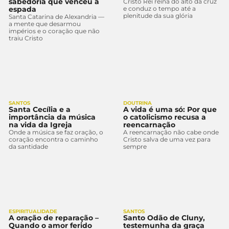
sabedoria que venceu a
Cristo Rei reina do alto da cruz
espada
e conduz o tempo até a
plenitude da sua glória
Santa Catarina de Alexandria —
a mente que desarmou
impérios e o coração que não
traiu Cristo
SANTOS
DOUTRINA
Santa Cecília e a
A vida é uma só: Por que
importância da música
o catolicismo recusa a
na vida da Igreja
reencarnação
Onde a música se faz oração, o
A reencarnação não cabe onde
coração encontra o caminho
Cristo salva de uma vez para
da santidade
sempre
ESPIRITUALIDADE
SANTOS
A oração de reparação –
Santo Odão de Cluny,
Quando o amor ferido
testemunha da graça