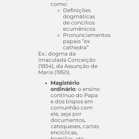
como:
Definições
dogmáticas
de concílios
ecumênicos
Pronunciamentos
papais “ex
cathedra”
Ex.: dogma da
Imaculada Conceição
(1854), da Assunção de
Maria (1950).
Magistério
ordinário
: o ensino
contínuo do Papa
e dos bispos em
comunhão com
ele, seja por
documentos,
catequeses, cartas
encíclicas,
homilias, etc.