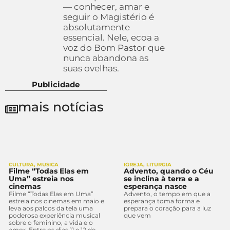
— conhecer, amar e
seguir o Magistério é
absolutamente
essencial. Nele, ecoa a
voz do Bom Pastor que
nunca abandona as
suas ovelhas.
Publicidade
mais notícias
CULTURA
,
MÚSICA
IGREJA
,
LITURGIA
Filme “Todas Elas em
Advento, quando o Céu
Uma” estreia nos
se inclina à terra e a
cinemas
esperança nasce
Filme “Todas Elas em Uma”
Advento, o tempo em que a
estreia nos cinemas em maio e
esperança toma forma e
leva aos palcos da tela uma
prepara o coração para a luz
poderosa experiência musical
que vem
sobre o feminino, a vida e o
amor. Entre os dias 11 e 12 de