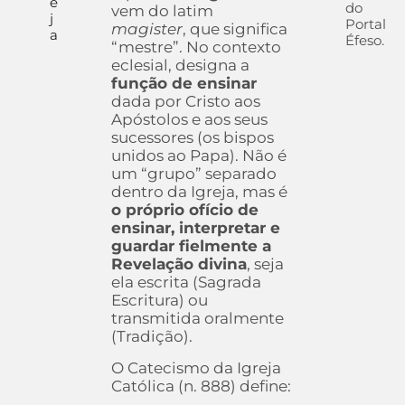
e
do
vem do latim
j
Portal
magister
, que significa
a
Éfeso.
“mestre”. No contexto
eclesial, designa a
função de ensinar
dada por Cristo aos
Apóstolos e aos seus
sucessores (os bispos
unidos ao Papa). Não é
um “grupo” separado
dentro da Igreja, mas é
o próprio ofício de
ensinar, interpretar e
guardar fielmente a
Revelação divina
, seja
ela escrita (Sagrada
Escritura) ou
transmitida oralmente
(Tradição).
O Catecismo da Igreja
Católica (n. 888) define: