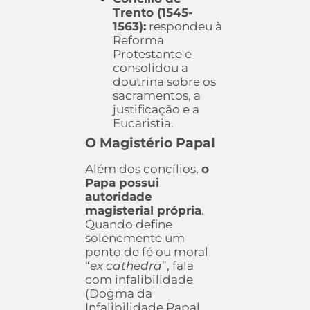
Trento (1545-
1563):
respondeu à
Reforma
Protestante e
consolidou a
doutrina sobre os
sacramentos, a
justificação e a
Eucaristia.
O Magistério Papal
Além dos concílios,
o
Papa possui
autoridade
magisterial própria
.
Quando define
solenemente um
ponto de fé ou moral
“
ex cathedra
”, fala
com infalibilidade
(Dogma da
Infalibilidade Papal,