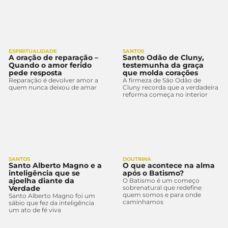
ESPIRITUALIDADE
SANTOS
A oração de reparação –
Santo Odão de Cluny,
Quando o amor ferido
testemunha da graça
pede resposta
que molda corações
Reparação é devolver amor a
A firmeza de São Odão de
quem nunca deixou de amar
Cluny recorda que a verdadeira
reforma começa no interior
SANTOS
DOUTRINA
Santo Alberto Magno e a
O que acontece na alma
inteligência que se
após o Batismo?
ajoelha diante da
O Batismo é um começo
Verdade
sobrenatural que redefine
quem somos e para onde
Santo Alberto Magno foi um
caminhamos
sábio que fez da inteligência
um ato de fé viva