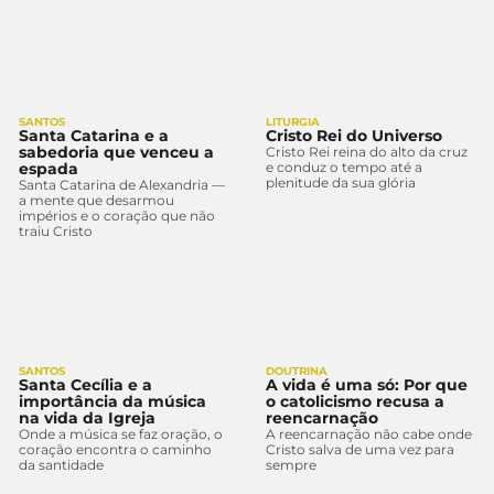
SANTOS
LITURGIA
Santa Catarina e a
Cristo Rei do Universo
sabedoria que venceu a
Cristo Rei reina do alto da cruz
espada
e conduz o tempo até a
plenitude da sua glória
Santa Catarina de Alexandria —
a mente que desarmou
impérios e o coração que não
traiu Cristo
SANTOS
DOUTRINA
Santa Cecília e a
A vida é uma só: Por que
importância da música
o catolicismo recusa a
na vida da Igreja
reencarnação
Onde a música se faz oração, o
A reencarnação não cabe onde
coração encontra o caminho
Cristo salva de uma vez para
da santidade
sempre