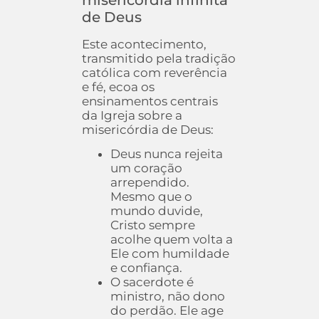
de Deus
Este acontecimento,
transmitido pela tradição
católica com reverência
e fé, ecoa os
ensinamentos centrais
da Igreja sobre a
misericórdia de Deus:
Deus nunca rejeita
um coração
arrependido.
Mesmo que o
mundo duvide,
Cristo sempre
acolhe quem volta a
Ele com humildade
e confiança.
O sacerdote é
ministro, não dono
do perdão. Ele age