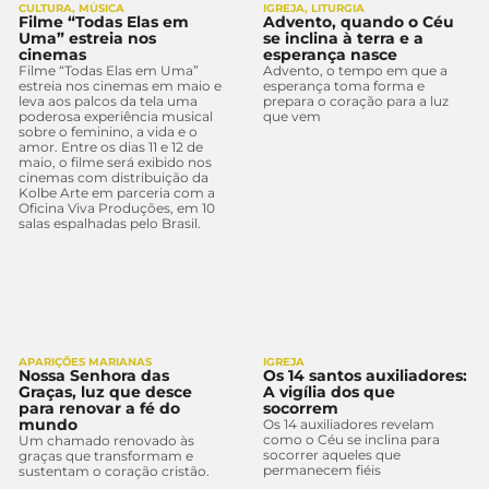
CULTURA
,
MÚSICA
IGREJA
,
LITURGIA
Filme “Todas Elas em
Advento, quando o Céu
Uma” estreia nos
se inclina à terra e a
cinemas
esperança nasce
Filme “Todas Elas em Uma”
Advento, o tempo em que a
estreia nos cinemas em maio e
esperança toma forma e
leva aos palcos da tela uma
prepara o coração para a luz
poderosa experiência musical
que vem
sobre o feminino, a vida e o
amor. Entre os dias 11 e 12 de
maio, o filme será exibido nos
cinemas com distribuição da
Kolbe Arte em parceria com a
Oficina Viva Produções, em 10
salas espalhadas pelo Brasil.
APARIÇÕES MARIANAS
IGREJA
Nossa Senhora das
Os 14 santos auxiliadores:
Graças, luz que desce
A vigília dos que
para renovar a fé do
socorrem
mundo
Os 14 auxiliadores revelam
como o Céu se inclina para
Um chamado renovado às
socorrer aqueles que
graças que transformam e
permanecem fiéis
sustentam o coração cristão.