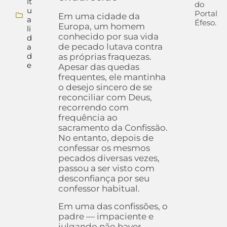
it
do
u
Portal
Em uma cidade da
a
Éfeso.
Europa, um homem
li
conhecido por sua vida
d
de pecado lutava contra
a
d
as próprias fraquezas.
e
Apesar das quedas
frequentes, ele mantinha
o desejo sincero de se
reconciliar com Deus,
recorrendo com
frequência ao
sacramento da Confissão.
No entanto, depois de
confessar os mesmos
pecados diversas vezes,
passou a ser visto com
desconfiança por seu
confessor habitual.
Em uma das confissões, o
padre — impaciente e
julgando não haver