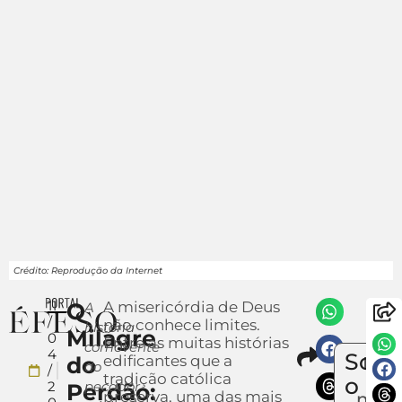
Crédito: Reprodução da Internet
11
O
A misericórdia de Deus
A
/
não conhece limites.
história
Milagre
0
Entre as muitas histórias
comovente
Compar
4
Sobr
do
edificantes que a
Env
do
/
tradição católica
um
o
2
pecador
Perdão:
preserva, uma das mais
notíc