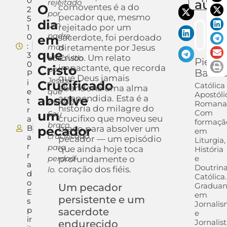
0
auto
rejeitado
O
comoventes é a do
2
por
pecador que, mesmo
5
dia
um
rejeitado por um
1
padre,
0
em
sacerdote, foi perdoado
:
mas
diretamente por Jesus
que
3
Cristo. Um relato
absolvido
Pietra
0
Cristo
impactante, que recorda
por
Barra
P
que Deus jamais
Jesus,
i
Crucificado
Católica
abandona uma alma
e
que
Apostóli
absolve
arrependida. Esta é a
t
moveu
Romana
história do milagre do
r
Com
um
Seu
crucifixo que moveu seu
a
formaçã
braço
B
pecador
braço para absolver um
em
crucificado
a
pecador — um episódio
Liturgia,
r
para
que ainda hoje toca
História
r
perdoá-
e
profundamente o
a
Doutrin
coração dos fiéis.
lo.
d
Católica.
o
Gradua
Um pecador
E
em
persistente e um
s
Jornali
p
sacerdote
e
ir
Jornalis
endurecido