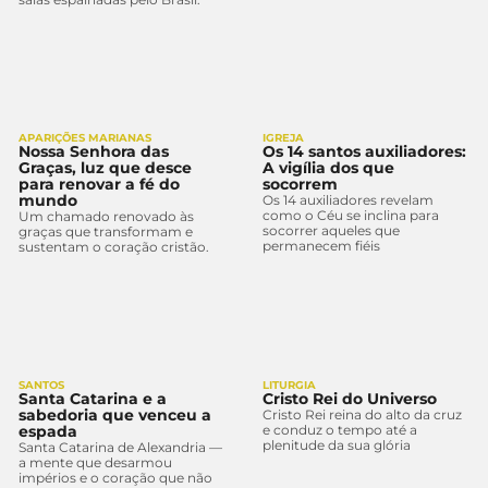
APARIÇÕES MARIANAS
IGREJA
Nossa Senhora das
Os 14 santos auxiliadores:
Graças, luz que desce
A vigília dos que
para renovar a fé do
socorrem
mundo
Os 14 auxiliadores revelam
como o Céu se inclina para
Um chamado renovado às
socorrer aqueles que
graças que transformam e
permanecem fiéis
sustentam o coração cristão.
SANTOS
LITURGIA
Santa Catarina e a
Cristo Rei do Universo
sabedoria que venceu a
Cristo Rei reina do alto da cruz
espada
e conduz o tempo até a
plenitude da sua glória
Santa Catarina de Alexandria —
a mente que desarmou
impérios e o coração que não