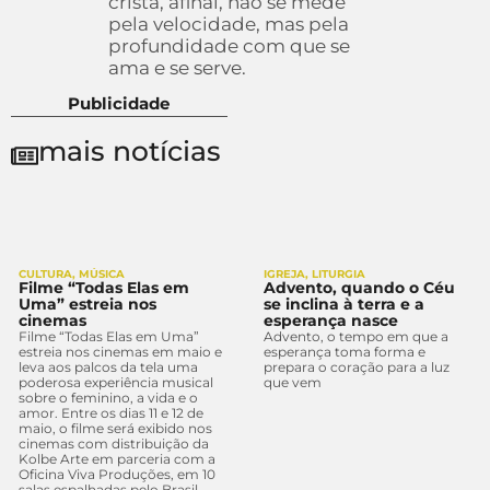
cristã, afinal, não se mede
pela velocidade, mas pela
profundidade com que se
ama e se serve.
Publicidade
mais notícias
CULTURA
,
MÚSICA
IGREJA
,
LITURGIA
Filme “Todas Elas em
Advento, quando o Céu
Uma” estreia nos
se inclina à terra e a
cinemas
esperança nasce
Filme “Todas Elas em Uma”
Advento, o tempo em que a
estreia nos cinemas em maio e
esperança toma forma e
leva aos palcos da tela uma
prepara o coração para a luz
poderosa experiência musical
que vem
sobre o feminino, a vida e o
amor. Entre os dias 11 e 12 de
maio, o filme será exibido nos
cinemas com distribuição da
Kolbe Arte em parceria com a
Oficina Viva Produções, em 10
salas espalhadas pelo Brasil.