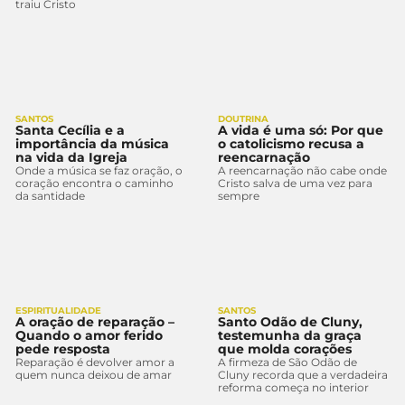
traiu Cristo
SANTOS
DOUTRINA
Santa Cecília e a
A vida é uma só: Por que
importância da música
o catolicismo recusa a
na vida da Igreja
reencarnação
Onde a música se faz oração, o
A reencarnação não cabe onde
coração encontra o caminho
Cristo salva de uma vez para
da santidade
sempre
ESPIRITUALIDADE
SANTOS
A oração de reparação –
Santo Odão de Cluny,
Quando o amor ferido
testemunha da graça
pede resposta
que molda corações
Reparação é devolver amor a
A firmeza de São Odão de
quem nunca deixou de amar
Cluny recorda que a verdadeira
reforma começa no interior