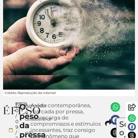
Crédito: Reprodução da Internet
1
O
A vida contemporânea,
Aprender
0
marcada por pressa,
a
peso
/
sobrecarga de
desacelerar
Compa
0
Sobr
da
compromissos e estímulos
Env
e
9
incessantes, traz consigo
um
o
/
não
pressa
um fenômeno que
notí