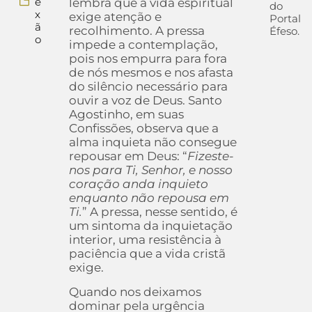
e
lembra que a vida espiritual
do
x
exige atenção e
Portal
ã
recolhimento. A pressa
Éfeso.
o
impede a contemplação,
pois nos empurra para fora
de nós mesmos e nos afasta
do silêncio necessário para
ouvir a voz de Deus. Santo
Agostinho, em suas
Confissões, observa que a
alma inquieta não consegue
repousar em Deus: “
Fizeste-
nos para Ti, Senhor, e nosso
coração anda inquieto
enquanto não repousa em
Ti.
” A pressa, nesse sentido, é
um sintoma da inquietação
interior, uma resistência à
paciência que a vida cristã
exige.
Quando nos deixamos
dominar pela urgência