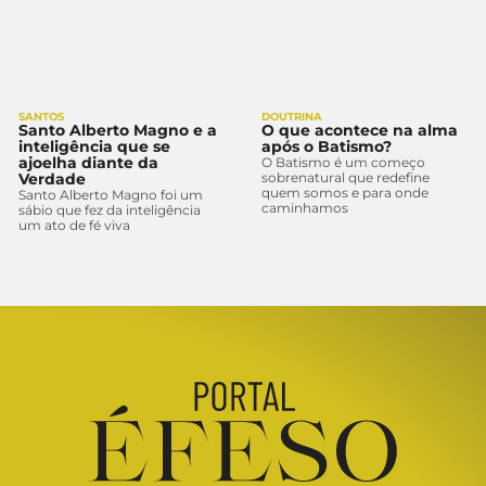
SANTOS
DOUTRINA
Santo Alberto Magno e a
O que acontece na alma
inteligência que se
após o Batismo?
ajoelha diante da
O Batismo é um começo
Verdade
sobrenatural que redefine
quem somos e para onde
Santo Alberto Magno foi um
caminhamos
sábio que fez da inteligência
um ato de fé viva