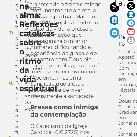
2
auto
ter
na
transcende o físico e atinge
0
pressa
profundamente a alma: a
2
alma:
é
pressa espiritual. Mais do
5
redescobrir
1
Reflexões
que um simples hábito ou
7
a
estilo de vida, a pressa é
católicas
:
uma inclinação que
verdadeira
Pietra
5
sobre
desorganiza o interior
liberdade
Barra
0
humano, dificultando a
da
P
o
Católica
experiência da graça e do
i
alma
Apostól
ritmo
encontro com Deus. Na
e
e
Romana
tradição católica, ela não é
t
Com
da
encontrar
apenas um inconveniente
r
formaç
Deus
a
vida
moderno, mas uma
em
em
B
condição que afeta a
Liturgia
espiritual
a
cada
capacidade de viver
História
r
instante
e
plenamente a santidade.
r
Doutrin
da
a
Pressa como inimiga
Católica
vida
d
Gradua
da contemplação
o
em
R
Jornali
O Catecismo da Igreja
e
e
Católica (CIC 2725) nos
fl
Jornalis