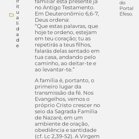
ir
familiar está presente já
do
it
no Antigo Testamento.
Portal
u
Em Deuteronômio 6,6-7,
Éfeso.
a
Deus ordena:
li
“Que estas palavras, que
d
hoje te ordeno, estejam
a
em teu coração; tu as
d
repetirás a teus filhos,
e
falarás delas sentado em
tua casa, andando pelo
caminho, ao deitar-te e
ao levantar-te.”
A família é, portanto, o
primeiro lugar da
transmissão da fé. Nos
Evangelhos, vemos o
próprio Cristo crescer no
seio da Sagrada Família
de Nazaré, em um
ambiente de oração,
obediência e santidade
(cf. Lc 2,39-52). A Virgem