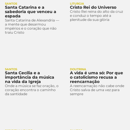
SANTOS
LITURGIA
Santa Catarina e a
Cristo Rei do Universo
sabedoria que venceu a
Cristo Rei reina do alto da cruz
espada
e conduz o tempo até a
plenitude da sua glória
Santa Catarina de Alexandria —
a mente que desarmou
impérios e o coração que não
traiu Cristo
SANTOS
DOUTRINA
Santa Cecília e a
A vida é uma só: Por que
importância da música
o catolicismo recusa a
na vida da Igreja
reencarnação
Onde a música se faz oração, o
A reencarnação não cabe onde
coração encontra o caminho
Cristo salva de uma vez para
da santidade
sempre