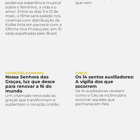
poderosa experiência musical
que vem
sobre o feminino, a vida e o
amor. Entre os dias 11 e 12 de
maio, o filme será exibido nos
cinemas com distribuição da
Kolbe Arte em parceria com a
Oficina Viva Produções, em 10
salas espalhadas pelo Brasil.
APARIÇÕES MARIANAS
IGREJA
Nossa Senhora das
Os 14 santos auxiliadores:
Graças, luz que desce
A vigília dos que
para renovar a fé do
socorrem
mundo
Os 14 auxiliadores revelam
como o Céu se inclina para
Um chamado renovado às
socorrer aqueles que
graças que transformam e
permanecem fiéis
sustentam o coração cristão.