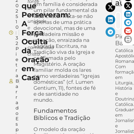
2
auto
fonte
que
em família é considerada
0
de
um pilar fundamental da
2
Perseveram:
santidade,
vida cristã. Trata-se não
5
unidade
1
A
apenas de uma prática
0
e
devocional, mas de uma
Força
:
verdadeira missão e
força
Pietra
3
Oculta
vocação, enraizada na
na
Barra
2
Sagrada Escritura, na
caminhada
P
da
Católica
Tradição viva da Igreja e
i
cristã.
Apostóli
Oração
confirmada pelo
e
Romana
Magistério. A oração
t
Com
em
familiar molda os lares
r
formaçã
a
Casa
como verdadeiras “Igrejas
em
B
domésticas” (cf. Lumen
Liturgia,
a
Gentium, 11), fontes de fé
História
r
e
e de santidade no
r
Doutrin
mundo.
a
Católica
d
Gradua
Fundamentos
o
em
Bíblicos e Tradição
E
Jornali
s
e
O modelo da oração
p
Jornalis