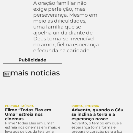
A oração familiar não
exige perfeição, mas
perseverança. Mesmo em
meio às dificuldades,
uma família que se
ajoelha unida diante de
Deus torna-se invencível
no amor, fiel na esperança
e fecunda na caridade.
Publicidade
mais notícias
CULTURA
,
MÚSICA
IGREJA
,
LITURGIA
Filme “Todas Elas em
Advento, quando o Céu
Uma” estreia nos
se inclina à terra e a
cinemas
esperança nasce
Filme “Todas Elas em Uma”
Advento, o tempo em que a
estreia nos cinemas em maio e
esperança toma forma e
leva aos palcos da tela uma
prepara o coração para a luz