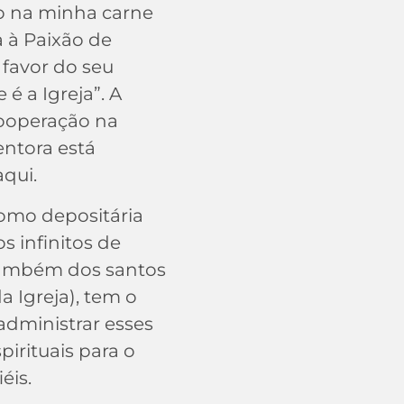
o na minha carne
a à Paixão de
 favor do seu
 é a Igreja”. A
cooperação na
entora está
aqui.
como depositária
s infinitos de
 também dos santos
a Igreja), tem o
administrar esses
pirituais para o
éis.