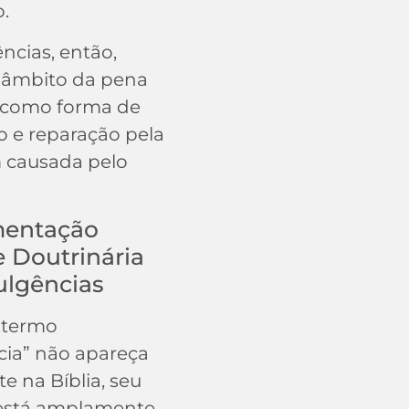
o.
ncias, então,
 âmbito da pena
 como forma de
o e reparação pela
 causada pelo
entação
e Doutrinária
ulgências
 termo
cia” não apareça
te na Bíblia, seu
 está amplamente