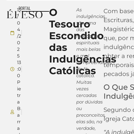
O
13
As
Com base
/
indulgências
Escrituras
Tesouro
0
são uma
Magistério
4
das
Escondido
/2
realidades
que, por 
0
espirituais
das
indulgênci
2
mais belas
obter a r
5
Indulgências
e mal
13
compreendidas
temporais
Católicas
:0
da fé
pecados j
0
católica.
P
Muitas
O Que 
ie
vezes
Indulgê
tr
cercadas
a
por dúvidas
B
ou
Segundo 
a
preconceitos,
Igreja Cató
rr
elas são, na
a
verdade,
“A indulg