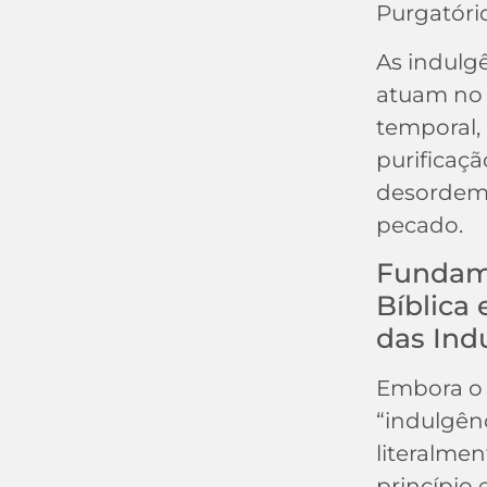
Purgatóri
As indulgê
atuam no
temporal,
purificaçã
desordem
pecado.
Fundam
Bíblica 
das Ind
Embora o
“indulgên
literalmen
princípio