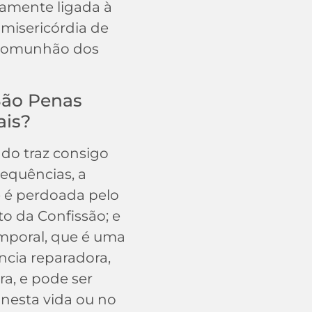
mamente ligada à
à misericórdia de
 comunhão dos
São Penas
ais?
do traz consigo
equências, a
e é perdoada pelo
o da Confissão; e
mporal, que é uma
cia reparadora,
ra, e pode ser
nesta vida ou no