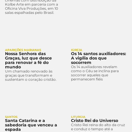
cinemas com distribuição da
Kolbe Arte em parceria com a
Oficina Viva Produções, em 10
salas espalhadas pelo Brasil.
APARIÇÕES MARIANAS
IGREJA
Nossa Senhora das
Os 14 santos auxiliadores:
Graças, luz que desce
A vigília dos que
para renovar a fé do
socorrem
mundo
Os 14 auxiliadores revelam
como o Céu se inclina para
Um chamado renovado às
socorrer aqueles que
graças que transformam e
permanecem fiéis
sustentam o coração cristão.
SANTOS
LITURGIA
Santa Catarina e a
Cristo Rei do Universo
sabedoria que venceu a
Cristo Rei reina do alto da cruz
espada
e conduz o tempo até a