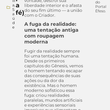
vontade, destrói sua
íli
do
a
a
,
liberdade interior e o afasta
Portal
S
do seu fim último — a união
Éfeso.
fé)
a
com o Criador.
ú
d
A fuga da realidade:
e
uma tentação antiga
com roupagem
moderna
Fugir da realidade sempre
foi uma tentação humana.
Desde os primeiros
capítulos do Gênesis, vemos
o homem tentando escapar
das consequências de suas
ações ou da dor da
existência. Mas o homem
moderno sofisticou essa
fuga: criou realidades
paralelas, mundos artificiais
e experiências sensoriais