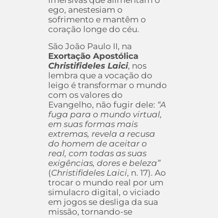
imersivas que alimentam o
ego, anestesiam o
sofrimento e mantêm o
coração longe do céu.
São João Paulo II, na
Exortação Apostólica
Christifideles Laici
, nos
lembra que a vocação do
leigo é transformar o mundo
com os valores do
Evangelho, não fugir dele:
“A
fuga para o mundo virtual,
em suas formas mais
extremas, revela a recusa
do homem de aceitar o
real, com todas as suas
exigências, dores e beleza”
(
Christifideles Laici
, n. 17). Ao
trocar o mundo real por um
simulacro digital, o viciado
em jogos se desliga da sua
missão, tornando-se