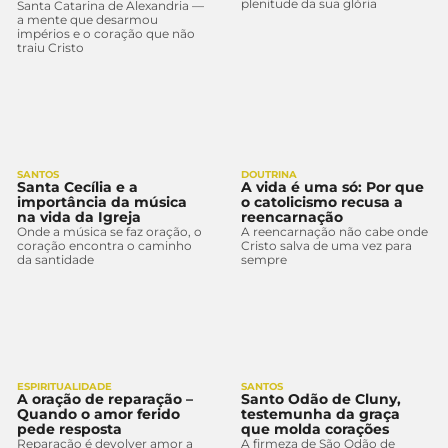
plenitude da sua glória
Santa Catarina de Alexandria —
a mente que desarmou
impérios e o coração que não
traiu Cristo
SANTOS
DOUTRINA
Santa Cecília e a
A vida é uma só: Por que
importância da música
o catolicismo recusa a
na vida da Igreja
reencarnação
Onde a música se faz oração, o
A reencarnação não cabe onde
coração encontra o caminho
Cristo salva de uma vez para
da santidade
sempre
ESPIRITUALIDADE
SANTOS
A oração de reparação –
Santo Odão de Cluny,
Quando o amor ferido
testemunha da graça
pede resposta
que molda corações
Reparação é devolver amor a
A firmeza de São Odão de