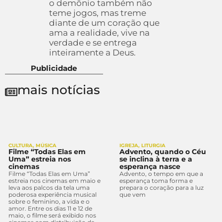
o demônio também não
teme jogos, mas treme
diante de um coração que
ama a realidade, vive na
verdade e se entrega
inteiramente a Deus.
Publicidade
mais notícias
CULTURA
,
MÚSICA
IGREJA
,
LITURGIA
Filme “Todas Elas em
Advento, quando o Céu
Uma” estreia nos
se inclina à terra e a
cinemas
esperança nasce
Filme “Todas Elas em Uma”
Advento, o tempo em que a
estreia nos cinemas em maio e
esperança toma forma e
leva aos palcos da tela uma
prepara o coração para a luz
poderosa experiência musical
que vem
sobre o feminino, a vida e o
amor. Entre os dias 11 e 12 de
maio, o filme será exibido nos