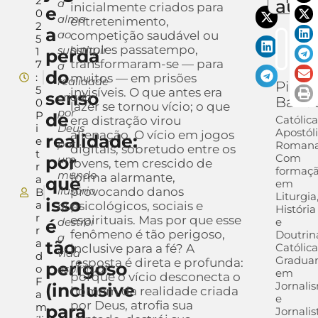
2
auto
a
inicialmente criados para
e
0
alma
entretenimento,
2
a
ao
competição saudável ou
5
simples passatempo,
substituir
1
perda
transformaram-se — para
7
a
do
:
muitos — em prisões
realidade
Pietra
5
invisíveis. O que antes era
senso
criada
Barra
0
lazer se tornou vício; o que
por
P
de
Católica
era distração virou
i
Deus
Apostól
alienação. O vício em jogos
realidade:
e
por
Romana
digitais, sobretudo entre os
t
Com
por
um
jovens, tem crescido de
r
formaç
mundo
forma alarmante,
a
que
em
ilusório
provocando danos
B
Liturgia
isso
a
psicológicos, sociais e
que
História
r
espirituais. Mas por que esse
destrói
e
é
r
fenômeno é tão perigoso,
Doutrin
a
a
tão
Católica
inclusive para a fé? A
vida
d
Gradua
resposta é direta e profunda:
perigoso
o
espiritual
em
porque o vício desconecta o
F
Jornali
(inclusive
homem da realidade criada
a
e
por Deus, atrofia sua
m
para
Jornalis