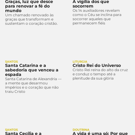
Graças, luz que desce
A vigília dos que
para renovar a fé do
socorrem
mundo
Os 14 auxiliadores revelam
como o Céu se inclina para
Um chamado renovado às
socorrer aqueles que
graças que transformam e
permanecem fiéis
sustentam o coração cristão.
SANTOS
LITURGIA
Santa Catarina e a
Cristo Rei do Universo
sabedoria que venceu a
Cristo Rei reina do alto da cruz
espada
e conduz o tempo até a
plenitude da sua glória
Santa Catarina de Alexandria —
a mente que desarmou
impérios e o coração que não
traiu Cristo
SANTOS
DOUTRINA
Santa Cecília e a
A vida é uma só: Por que