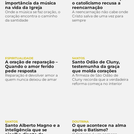
importância da música
o catolicismo recusa a
na vida da Igreja
reencarnação
Onde a música se faz oração, o
A reencarnação não cabe onde
coração encontra o caminho
Cristo salva de uma vez para
da santidade
sempre
ESPIRITUALIDADE
SANTOS
A oração de reparação –
Santo Odão de Cluny,
Quando o amor ferido
testemunha da graça
pede resposta
que molda corações
Reparação é devolver amor a
A firmeza de São Odão de
quem nunca deixou de amar
Cluny recorda que a verdadeira
reforma começa no interior
SANTOS
DOUTRINA
Santo Alberto Magno e a
O que acontece na alma
inteligência que se
após o Batismo?