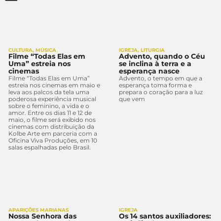
CULTURA
,
MÚSICA
IGREJA
,
LITURGIA
Filme “Todas Elas em
Advento, quando o Céu
Uma” estreia nos
se inclina à terra e a
cinemas
esperança nasce
Filme “Todas Elas em Uma”
Advento, o tempo em que a
estreia nos cinemas em maio e
esperança toma forma e
leva aos palcos da tela uma
prepara o coração para a luz
poderosa experiência musical
que vem
sobre o feminino, a vida e o
amor. Entre os dias 11 e 12 de
maio, o filme será exibido nos
cinemas com distribuição da
Kolbe Arte em parceria com a
Oficina Viva Produções, em 10
salas espalhadas pelo Brasil.
APARIÇÕES MARIANAS
IGREJA
Nossa Senhora das
Os 14 santos auxiliadores: