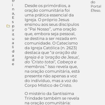
tr
do
i
Desde os primórdios, a
Portal
n
oração comunitária foi
Éfeso.
a
,
uma prática essencial da
E
Igreja. O próprio Jesus
s
ensinou aos seus discípulos
p
o “Pai Nosso”, uma oração
ir
que, embora seja pessoal,
it
se destina a ser rezada em
u
a
comunidade. O Catecismo
li
da Igreja Católica (n. 2623)
d
destaca que “
a oração da
a
Igreja é a ‘oração de Jesus’,
d
do ‘Cristo total’, Cabeça e
e
membros.
” Isso revela que,
na oração comunitária, está
presente não apenas a voz
do indivíduo, mas a voz do
Corpo Místico de Cristo.
O mistério da Santíssima
Trindade também se revela
na oração comunitária: