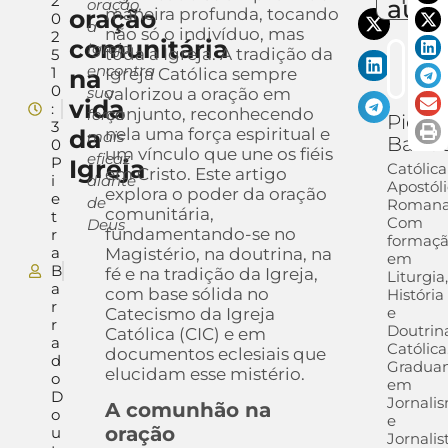
2
auto
oração,
oração
maneira profunda, tocando
0
a
não só o indivíduo, mas
2
comunitária
Igreja
toda a Igreja. A tradição da
5
encontra
1
na
Igreja Católica sempre
0
sua
valorizou a oração em
vida
:
conjunto, reconhecendo
força
Pietra
3
da
nela uma força espiritual e
mais
Barra
0
um vínculo que une os fiéis
eficaz
P
Igreja
Católica
em Cristo. Este artigo
i
diante
Apostól
explora o poder da oração
e
de
Romana
comunitária,
t
Com
Deus
fundamentando-se no
r
formaç
a
Magistério, na doutrina, na
em
B
fé e na tradição da Igreja,
Liturgia,
a
com base sólida no
História
r
e
Catecismo da Igreja
r
Doutrin
Católica (CIC) e em
a
Católica
documentos eclesiais que
d
Gradua
elucidam esse mistério.
o
em
D
Jornali
A comunhão na
o
e
oração
u
Jornalis