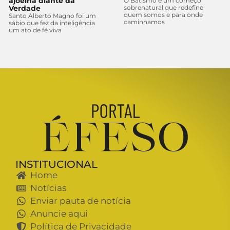
ajoelha diante da
O Batismo é um começo
Verdade
sobrenatural que redefine
quem somos e para onde
Santo Alberto Magno foi um
caminhamos
sábio que fez da inteligência
um ato de fé viva
INSTITUCIONAL
Home
Notícias
Enviar pauta de notícia
Anuncie aqui
Política de Privacidade