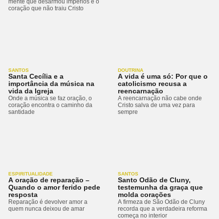
mente que desarmou impérios e o
coração que não traiu Cristo
SANTOS
DOUTRINA
Santa Cecília e a
A vida é uma só: Por que o
importância da música na
catolicismo recusa a
vida da Igreja
reencarnação
Onde a música se faz oração, o
A reencarnação não cabe onde
coração encontra o caminho da
Cristo salva de uma vez para
santidade
sempre
ESPIRITUALIDADE
SANTOS
A oração de reparação –
Santo Odão de Cluny,
Quando o amor ferido pede
testemunha da graça que
resposta
molda corações
Reparação é devolver amor a
A firmeza de São Odão de Cluny
quem nunca deixou de amar
recorda que a verdadeira reforma
começa no interior