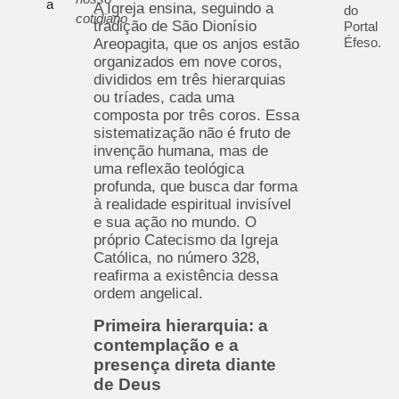
a
A Igreja ensina, seguindo a
do
cotidiano
tradição de São Dionísio
Portal
Éfeso.
Areopagita, que os anjos estão
organizados em nove coros,
divididos em três hierarquias
ou tríades, cada uma
composta por três coros. Essa
sistematização não é fruto de
invenção humana, mas de
uma reflexão teológica
profunda, que busca dar forma
à realidade espiritual invisível
e sua ação no mundo. O
próprio Catecismo da Igreja
Católica, no número 328,
reafirma a existência dessa
ordem angelical.
Primeira hierarquia: a
contemplação e a
presença direta diante
de Deus