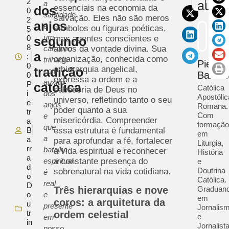
2
autor
a
essenciais na economia da
dos
0
santidade
salvação. Eles não são meros
2
anjos
é
símbolos ou figuras poéticas,
5
um
0
mas agentes conscientes e
segundo
8
caminho
ativos da vontade divina. Sua
a
:
organização, conhecida como
trilhado
Pietra
0
a hierarquia angelical,
tradição
com
Barrad
0
expressa a ordem e a
auxílio
P
católica
Católica
sabedoria de Deus no
i
dos
Apostólic
universo, refletindo tanto o seu
e
anjos
Romana.
poder quanto a sua
tr
Com
e
misericórdia. Compreender
a
formação
que
B
essa estrutura é fundamental
em
a
a
para aprofundar a fé, fortalecer
Liturgia,
rr
batalha
a vida espiritual e reconhecer
História
a
espiritual
a constante presença do
e
d
Doutrina
sobrenatural na vida cotidiana.
é
o
Católica.
real
D
Graduan
Três hierarquias e nove
o
e
em
coros: a arquitetura da
u
presente
Jornalis
tr
ordem celestial
e
em
in
Jornalist
nosso