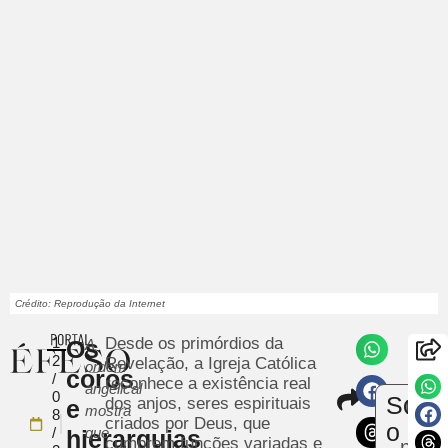
Crédito: Reprodução da Internet
1
Desde os primórdios da
Os
A
2
Revelação, a Igreja Católica
ordem
coros
/
reconhece a existência real
angelical
Compar
0
Sobr
dos anjos, seres espirituais
e
Envi
mostra
8
criados por Deus, que
um
o
/
que
hierarquias
cumprem funções variadas e
notíc