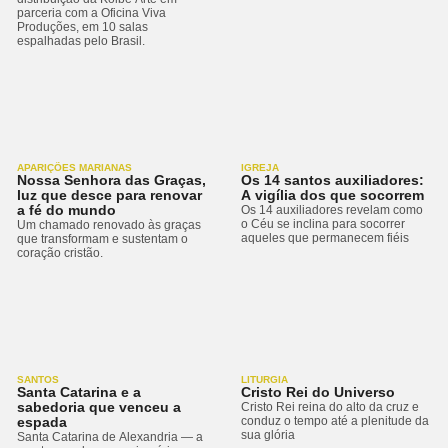
parceria com a Oficina Viva
Produções, em 10 salas
espalhadas pelo Brasil.
APARIÇÕES MARIANAS
IGREJA
Nossa Senhora das Graças,
Os 14 santos auxiliadores:
luz que desce para renovar
A vigília dos que socorrem
a fé do mundo
Os 14 auxiliadores revelam como
o Céu se inclina para socorrer
Um chamado renovado às graças
aqueles que permanecem fiéis
que transformam e sustentam o
coração cristão.
SANTOS
LITURGIA
Santa Catarina e a
Cristo Rei do Universo
sabedoria que venceu a
Cristo Rei reina do alto da cruz e
espada
conduz o tempo até a plenitude da
sua glória
Santa Catarina de Alexandria — a