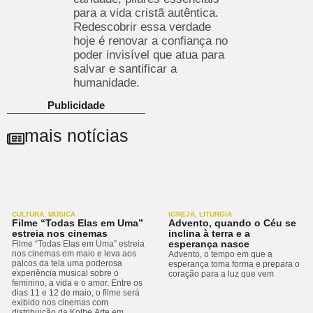
para a vida cristã autêntica.
Redescobrir essa verdade
hoje é renovar a confiança no
poder invisível que atua para
salvar e santificar a
humanidade.
Publicidade
mais notícias
CULTURA
,
MÚSICA
IGREJA
,
LITURGIA
Filme “Todas Elas em Uma”
Advento, quando o Céu se
estreia nos cinemas
inclina à terra e a
esperança nasce
Filme “Todas Elas em Uma” estreia
nos cinemas em maio e leva aos
Advento, o tempo em que a
palcos da tela uma poderosa
esperança toma forma e prepara o
experiência musical sobre o
coração para a luz que vem
feminino, a vida e o amor. Entre os
dias 11 e 12 de maio, o filme será
exibido nos cinemas com
distribuição da Kolbe Arte em