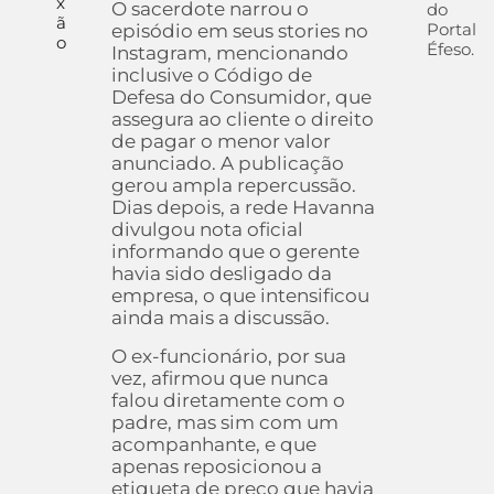
x
O sacerdote narrou o
do
ã
Portal
episódio em seus stories no
o
Éfeso.
Instagram, mencionando
inclusive o Código de
Defesa do Consumidor, que
assegura ao cliente o direito
de pagar o menor valor
anunciado. A publicação
gerou ampla repercussão.
Dias depois, a rede Havanna
divulgou nota oficial
informando que o gerente
havia sido desligado da
empresa, o que intensificou
ainda mais a discussão.
O ex-funcionário, por sua
vez, afirmou que nunca
falou diretamente com o
padre, mas sim com um
acompanhante, e que
apenas reposicionou a
etiqueta de preço que havia