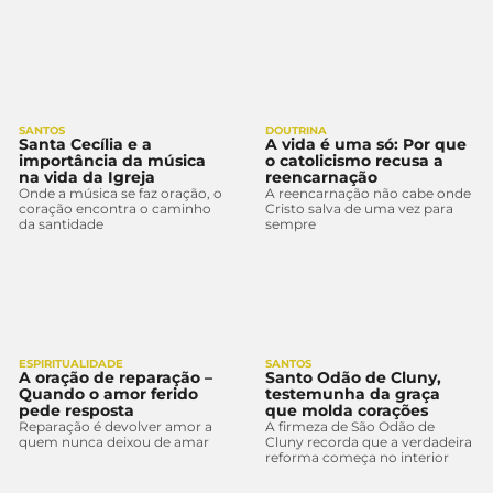
SANTOS
DOUTRINA
Santa Cecília e a
A vida é uma só: Por que
importância da música
o catolicismo recusa a
na vida da Igreja
reencarnação
Onde a música se faz oração, o
A reencarnação não cabe onde
coração encontra o caminho
Cristo salva de uma vez para
da santidade
sempre
ESPIRITUALIDADE
SANTOS
A oração de reparação –
Santo Odão de Cluny,
Quando o amor ferido
testemunha da graça
pede resposta
que molda corações
Reparação é devolver amor a
A firmeza de São Odão de
quem nunca deixou de amar
Cluny recorda que a verdadeira
reforma começa no interior