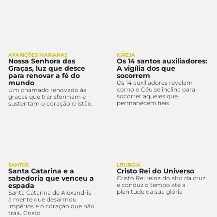
APARIÇÕES MARIANAS
IGREJA
Nossa Senhora das
Os 14 santos auxiliadores:
Graças, luz que desce
A vigília dos que
para renovar a fé do
socorrem
mundo
Os 14 auxiliadores revelam
como o Céu se inclina para
Um chamado renovado às
socorrer aqueles que
graças que transformam e
permanecem fiéis
sustentam o coração cristão.
SANTOS
LITURGIA
Santa Catarina e a
Cristo Rei do Universo
sabedoria que venceu a
Cristo Rei reina do alto da cruz
espada
e conduz o tempo até a
plenitude da sua glória
Santa Catarina de Alexandria —
a mente que desarmou
impérios e o coração que não
traiu Cristo