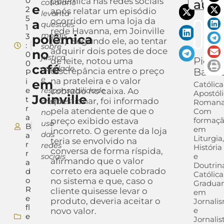
0
polêmica nas redes sociais
auto
cotidiano
e
2
após relatar um episódio
levanta
5
ocorrido em uma loja da
a
questões
1
rede Havanna, em Joinville
morais
3
polêmica
(SC). Segundo ele, ao tentar
:
sobre
adquirir dois potes de doce
no
0
justiça,
Pietra
de leite, notou uma
0
café
caridade
discrepância entre o preço
Barra
P
e
na prateleira e o valor
i
em
Católica
e
responsabilidade
cobrado no caixa. Ao
Apostól
Joinville
t
questionar, foi informado
cristã
Romana
r
pela atendente de que o
Com
no
a
formaç
preço exibido estava
uso
B
em
incorreto. O gerente da loja
das
a
Liturgia,
teria se envolvido na
r
redes
História
conversa de forma ríspida,
r
sociais
e
afirmando que o valor
a
Doutrin
correto era aquele cobrado
d
Católica
o
no sistema e que, caso o
Gradua
R
cliente quisesse levar o
em
e
produto, deveria aceitar o
Jornali
fl
e
novo valor.
e
Jornalis