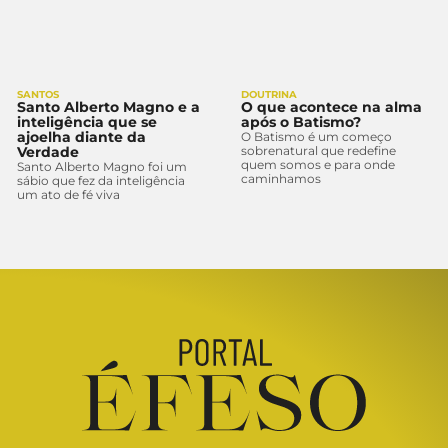
SANTOS
DOUTRINA
Santo Alberto Magno e a
O que acontece na alma
inteligência que se
após o Batismo?
ajoelha diante da
O Batismo é um começo
Verdade
sobrenatural que redefine
quem somos e para onde
Santo Alberto Magno foi um
caminhamos
sábio que fez da inteligência
um ato de fé viva