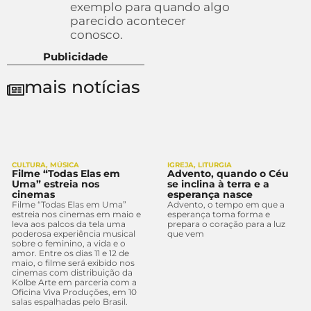
exemplo para quando algo
parecido acontecer
conosco.
Publicidade
mais notícias
CULTURA
,
MÚSICA
IGREJA
,
LITURGIA
Filme “Todas Elas em
Advento, quando o Céu
Uma” estreia nos
se inclina à terra e a
cinemas
esperança nasce
Filme “Todas Elas em Uma”
Advento, o tempo em que a
estreia nos cinemas em maio e
esperança toma forma e
leva aos palcos da tela uma
prepara o coração para a luz
poderosa experiência musical
que vem
sobre o feminino, a vida e o
amor. Entre os dias 11 e 12 de
maio, o filme será exibido nos
cinemas com distribuição da
Kolbe Arte em parceria com a
Oficina Viva Produções, em 10
salas espalhadas pelo Brasil.