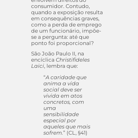
consumidor. Contudo,
quando a exposição resulta
em consequências graves,
como a perda de emprego
de um funcionário, impõe-
se a pergunta: até que
ponto foi proporcional?
São João Paulo II, na
encíclica
Christifideles
Laici
, lembra que:
“
A caridade que
anima a vida
social deve ser
vivida em atos
concretos, com
uma
sensibilidade
especial por
aqueles que mais
sofrem.
” (CL, §41)