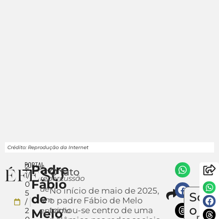
Crédito: Reprodução da Internet
2
Padre
A
O fato
1/
repercussão
Fábio
0
de
Compa
No início de maio de 2025,
5
Sobr
de
Env
um
o padre Fábio de Melo
/
um
o
tornou-se centro de uma
2
episódio
Melo
notí