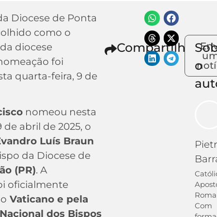
da Diocese de Ponta
scolhido como o
Compartilhe
Sob
Env
 da diocese
u
nomeação foi
o
notí
ta quarta-feira, 9 de
aut
cisco
nomeou nesta
9 de abril de 2025, o
Evandro Luís Braun
Piet
spo da Diocese de
Barr
ão (PR)
. A
Católi
i oficialmente
Apostó
Roma
lo
Vaticano e pela
Com
Nacional dos Bispos
forma