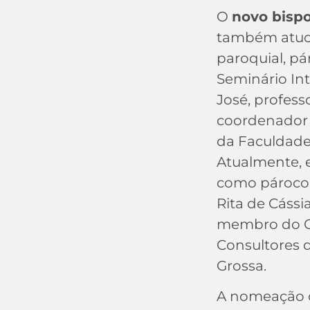
O
novo bisp
também atuo
paroquial, pá
Seminário In
José, professo
coordenador 
da Faculdade
Atualmente, e
como pároco 
Rita de Cássi
membro do C
Consultores 
Grossa.
A nomeação o