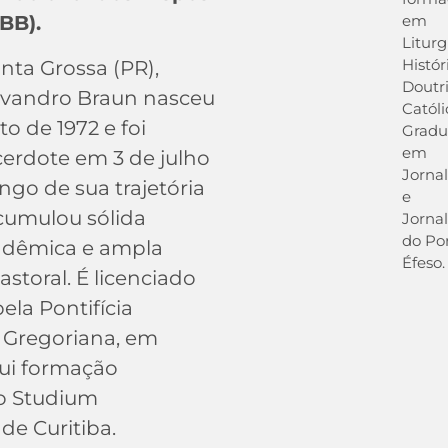
em
BB).
Liturg
Histór
nta Grossa (PR),
Doutr
vandro Braun nasceu
Católi
o de 1972 e foi
Grad
em
erdote em 3 de julho
Jorna
ongo de sua trajetória
e
acumulou sólida
Jornal
do Por
adêmica e ampla
Éfeso.
astoral. É licenciado
ela Pontifícia
 Gregoriana, em
ui formação
lo Studium
de Curitiba.