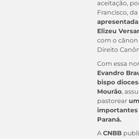
aceitação, po
Francisco, d
apresentada
Elizeu Versar
com o cânon 
Direito Canôn
Com essa no
Evandro Br
bispo dioce
Mourão
, ass
pastorear
um
importantes 
Paraná.
A
CNBB
publi