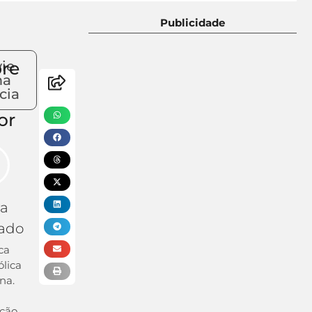
Publicidade
re
ie
ma
cia
or
ra
ado
ca
lica
na.
ção