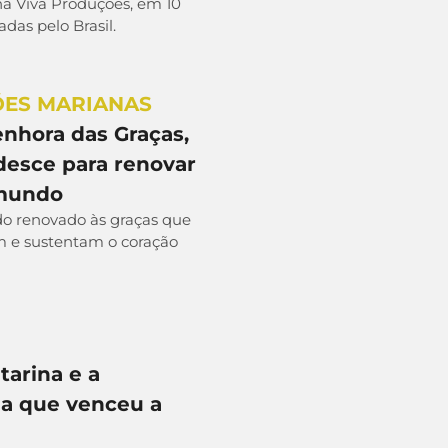
na Viva Produções, em 10
adas pelo Brasil.
ÕES MARIANAS
nhora das Graças,
desce para renovar
 mundo
 renovado às graças que
 e sustentam o coração
tarina e a
ia que venceu a