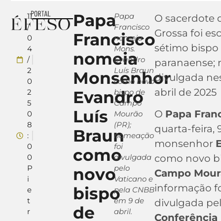
Papa
11
Papa
O sacerdote 
/
Francisco
Grossa foi e
Francisco
0
nomeia
sétimo bispo
4
Mons.
nomeia
/
Evandro
paranaense; 
2
Luís Braun
Monsenhor
divulgada nes
0
como novo
abril de 2025
2
Evandro
bispo de
5
Campo
Luís
O
Papa Fran
0
Mourão
8
(PR);
quarta-feira, 
Braun
:
nomeação
monsenhor
0
foi
como
0
divulgada
como novo bi
P
pelo
novo
Campo Mour
i
Vaticano e
informação fo
bispo
e
pela CNBB
t
em 9 de
divulgada pe
de
r
abril.
Conferência 