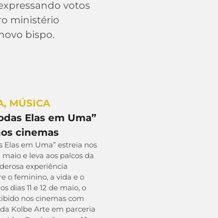
expressando votos
ro ministério
novo bispo.
A
,
MÚSICA
Todas Elas em Uma”
nos cinemas
s Elas em Uma” estreia nos
maio e leva aos palcos da
derosa experiência
e o feminino, a vida e o
os dias 11 e 12 de maio, o
exibido nos cinemas com
 da Kolbe Arte em parceria