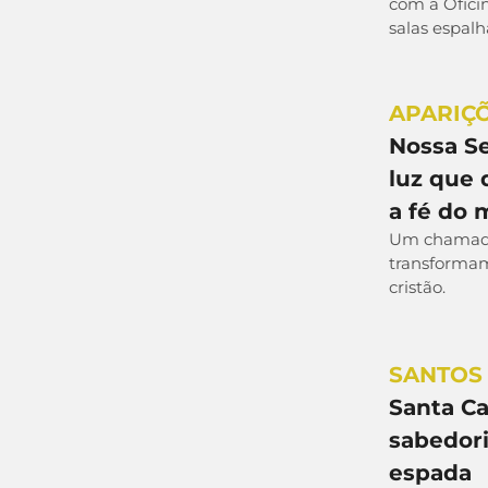
com a Ofici
salas espalh
APARIÇ
Nossa Se
luz que 
a fé do
Um chamado
transformam
cristão.
SANTOS
Santa Ca
sabedor
espada