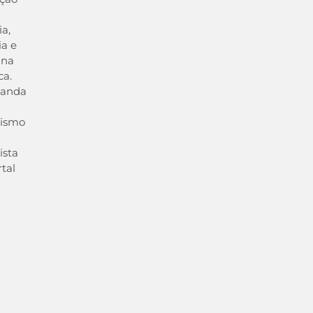
ia,
ia e
ina
ca.
uanda
lismo
ista
tal