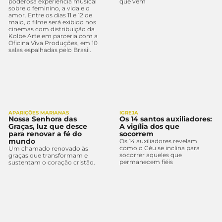
poderosa experiência musical
que vem
sobre o feminino, a vida e o
amor. Entre os dias 11 e 12 de
maio, o filme será exibido nos
cinemas com distribuição da
Kolbe Arte em parceria com a
Oficina Viva Produções, em 10
salas espalhadas pelo Brasil.
APARIÇÕES MARIANAS
IGREJA
Nossa Senhora das
Os 14 santos auxiliadores:
Graças, luz que desce
A vigília dos que
para renovar a fé do
socorrem
mundo
Os 14 auxiliadores revelam
como o Céu se inclina para
Um chamado renovado às
socorrer aqueles que
graças que transformam e
permanecem fiéis
sustentam o coração cristão.