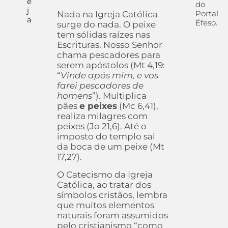
e
do
j
Portal
Nada na Igreja Católica
a
Éfeso.
surge do nada. O peixe
tem sólidas raízes nas
Escrituras. Nosso Senhor
chama pescadores para
serem apóstolos (Mt 4,19:
“
Vinde após mim, e vos
farei pescadores de
homens
”). Multiplica
pães
e peixes
(Mc 6,41),
realiza milagres com
peixes (Jo 21,6). Até o
imposto do templo sai
da boca de um peixe (Mt
17,27).
O Catecismo da Igreja
Católica, ao tratar dos
símbolos cristãos, lembra
que muitos elementos
naturais foram assumidos
pelo cristianismo “como