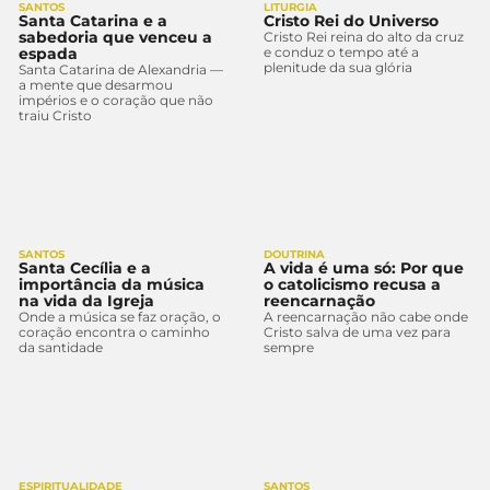
SANTOS
LITURGIA
Santa Catarina e a
Cristo Rei do Universo
sabedoria que venceu a
Cristo Rei reina do alto da cruz
espada
e conduz o tempo até a
plenitude da sua glória
Santa Catarina de Alexandria —
a mente que desarmou
impérios e o coração que não
traiu Cristo
SANTOS
DOUTRINA
Santa Cecília e a
A vida é uma só: Por que
importância da música
o catolicismo recusa a
na vida da Igreja
reencarnação
Onde a música se faz oração, o
A reencarnação não cabe onde
coração encontra o caminho
Cristo salva de uma vez para
da santidade
sempre
ESPIRITUALIDADE
SANTOS