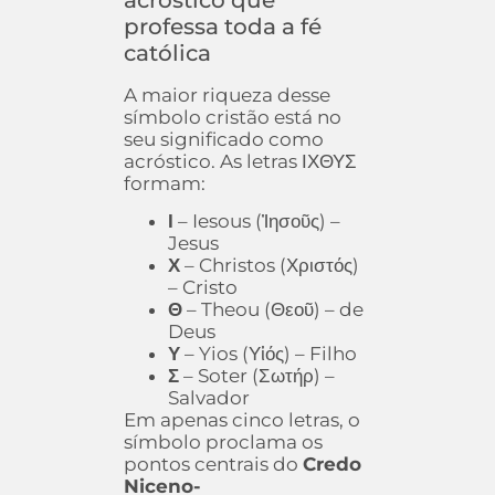
professa toda a fé
católica
A maior riqueza desse
símbolo cristão está no
seu significado como
acróstico. As letras ΙΧΘΥΣ
formam:
Ι
– Iesous (Ἰησοῦς) –
Jesus
Χ
– Christos (Χριστός)
– Cristo
Θ
– Theou (Θεοῦ) – de
Deus
Υ
– Yios (Υἱός) – Filho
Σ
– Soter (Σωτήρ) –
Salvador
Em apenas cinco letras, o
símbolo proclama os
pontos centrais do
Credo
Niceno-