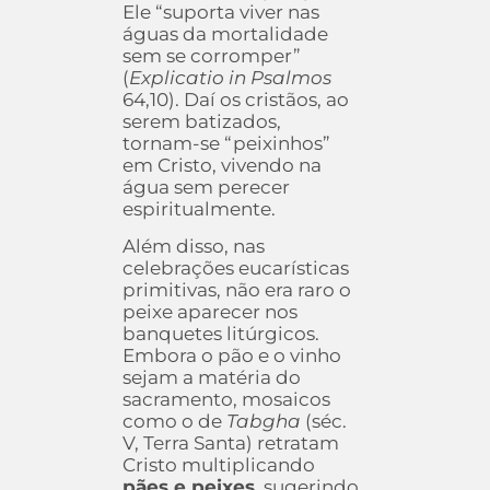
Ele “suporta viver nas
águas da mortalidade
sem se corromper”
(
Explicatio in Psalmos
64,10). Daí os cristãos, ao
serem batizados,
tornam-se “peixinhos”
em Cristo, vivendo na
água sem perecer
espiritualmente.
Além disso, nas
celebrações eucarísticas
primitivas, não era raro o
peixe aparecer nos
banquetes litúrgicos.
Embora o pão e o vinho
sejam a matéria do
sacramento, mosaicos
como o de
Tabgha
(séc.
V, Terra Santa) retratam
Cristo multiplicando
pães e peixes
, sugerindo