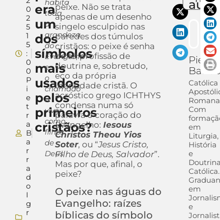
2
auto
habita
era
peixe. Não se trata
0
toda
apenas de um desenho
2
um
a
singelo esculpido nas
5
grandeza
1
dos
paredes dos túmulos
5
do
cristãos: o peixe é senha
símbolos
:
de fé, profissão de
Evangelho
Pietra
0
mais
doutrina e, sobretudo,
e
Barra
0
eco da própria
o
P
usados
Católica
identidade cristã. O
i
chamado
Apostóli
pelos
acróstico grego ICHTHYS
e
a
Romana
condensa numa só
t
Com
primeiros
viver
palavra o coração do
r
formaçã
como
a
cristãos?
Evangelho:
Iesous
em
filhos
B
Christos Theou Yios
Liturgia,
a
de
Soter
, ou “
Jesus Cristo,
História
r
Deus
e
Filho de Deus, Salvador
”.
r
Doutrin
Mas por que, afinal, o
a
Católica.
peixe?
d
Gradua
o
em
O peixe nas águas do
I
Jornali
Evangelho: raízes
g
e
r
bíblicas do símbolo
Jornalis