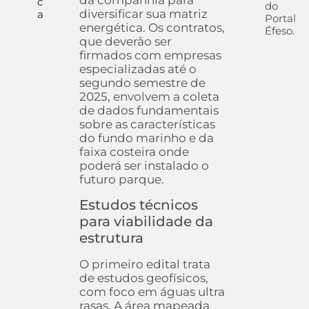
da companhia para
c
do
diversificar sua matriz
a
Portal
energética. Os contratos,
Éfeso.
que deverão ser
firmados com empresas
especializadas até o
segundo semestre de
2025, envolvem a coleta
de dados fundamentais
sobre as características
do fundo marinho e da
faixa costeira onde
poderá ser instalado o
futuro parque.
Estudos técnicos
para viabilidade da
estrutura
O primeiro edital trata
de estudos geofísicos,
com foco em águas ultra
rasas. A área mapeada