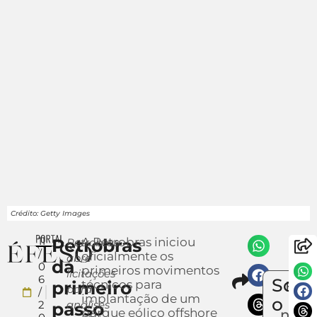
Crédito: Getty Images
11
Petrobras
A Petrobras iniciou
Petrobras
/
oficialmente os
abre
dá
0
primeiros movimentos
licitações
Compar
6
Sobr
primeiro
técnicos para
Envi
para
/
implantação de um
um
o
2
análises
passo
parque eólico offshore
notíc