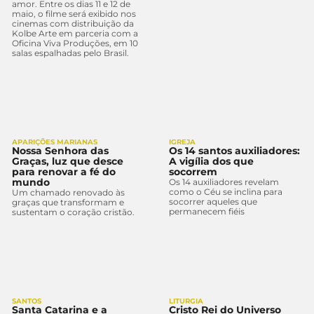
amor. Entre os dias 11 e 12 de
maio, o filme será exibido nos
cinemas com distribuição da
Kolbe Arte em parceria com a
Oficina Viva Produções, em 10
salas espalhadas pelo Brasil.
APARIÇÕES MARIANAS
IGREJA
Nossa Senhora das
Os 14 santos auxiliadores:
Graças, luz que desce
A vigília dos que
para renovar a fé do
socorrem
mundo
Os 14 auxiliadores revelam
como o Céu se inclina para
Um chamado renovado às
socorrer aqueles que
graças que transformam e
permanecem fiéis
sustentam o coração cristão.
SANTOS
LITURGIA
Santa Catarina e a
Cristo Rei do Universo