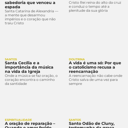
sabedoria que venceu a
Cristo Rei reina do alto da cruz
espada
e conduz o tempo até a
plenitude da sua glória
Santa Catarina de Alexandria —
a mente que desarmou
impérios e o coração que não
traiu Cristo
SANTOS
DOUTRINA
Santa Cecília e a
A vida é uma só: Por que
importância da música
o catolicismo recusa a
na vida da Igreja
reencarnação
Onde a música se faz oração, o
A reencarnação não cabe onde
coração encontra o caminho
Cristo salva de uma vez para
da santidade
sempre
ESPIRITUALIDADE
SANTOS
A oração de reparação –
Santo Odão de Cluny,
Quando o amor ferido
testemunha da graça