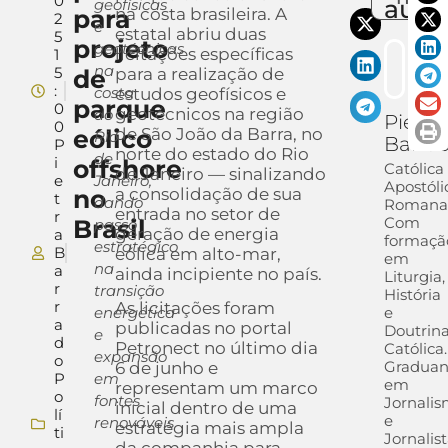
0
auto
geofísicas
para
na costa brasileira. A
2
e
estatal abriu duas
5
projeto
geotécnicas
licitações específicas
1
na
5
de
para a realização de
:
costa
estudos geofísicos e
parque
0
geotécnicos na região
do
Pietra
0
eólico
de São João da Barra, no
Rio
Barra
P
norte do estado do Rio
de
i
offshore
Católica
de Janeiro — sinalizando
e
Janeiro,
Apostóli
no
a consolidação de sua
t
dando
Romana
entrada no setor de
r
Com
Brasil
passo
geração de energia
a
formaçã
estratégico
B
eólica em alto-mar,
em
na
a
ainda incipiente no país.
Liturgia,
r
transição
História
r
As licitações foram
energética
e
a
publicadas no portal
Doutrin
e
d
Petronect no último dia
Católica.
expansão
o
Gradua
6 de junho e
P
em
em
representam um marco
o
fontes
Jornali
inicial dentro de uma
lí
e
renováveis
estratégia mais ampla
ti
Jornalis