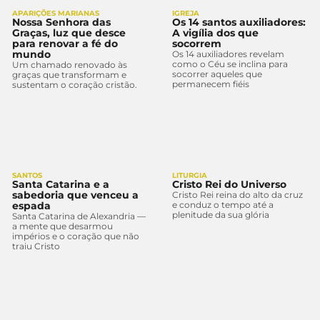
APARIÇÕES MARIANAS
IGREJA
Nossa Senhora das
Os 14 santos auxiliadores:
Graças, luz que desce
A vigília dos que
para renovar a fé do
socorrem
mundo
Os 14 auxiliadores revelam
como o Céu se inclina para
Um chamado renovado às
socorrer aqueles que
graças que transformam e
permanecem fiéis
sustentam o coração cristão.
SANTOS
LITURGIA
Santa Catarina e a
Cristo Rei do Universo
sabedoria que venceu a
Cristo Rei reina do alto da cruz
espada
e conduz o tempo até a
plenitude da sua glória
Santa Catarina de Alexandria —
a mente que desarmou
impérios e o coração que não
traiu Cristo