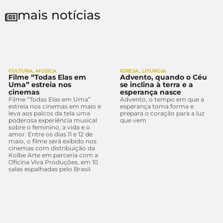
mais notícias
CULTURA
,
MÚSICA
IGREJA
,
LITURGIA
Filme “Todas Elas em
Advento, quando o Céu
Uma” estreia nos
se inclina à terra e a
cinemas
esperança nasce
Filme “Todas Elas em Uma”
Advento, o tempo em que a
estreia nos cinemas em maio e
esperança toma forma e
leva aos palcos da tela uma
prepara o coração para a luz
poderosa experiência musical
que vem
sobre o feminino, a vida e o
amor. Entre os dias 11 e 12 de
maio, o filme será exibido nos
cinemas com distribuição da
Kolbe Arte em parceria com a
Oficina Viva Produções, em 10
salas espalhadas pelo Brasil.