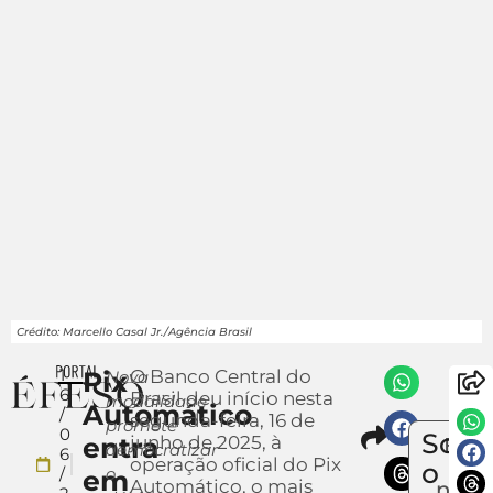
Crédito: Marcello Casal Jr./Agência Brasil
1
Pix
O Banco Central do
Nova
6
Brasil deu início nesta
modalidade
Automático
/
segunda-feira, 16 de
promete
Compar
0
Sobr
entra
junho de 2025, à
Envi
democratizar
6
operação oficial do Pix
um
o
/
o
em
Automático, o mais
notíc