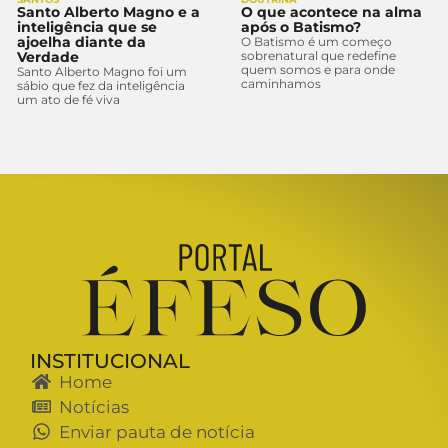
Santo Alberto Magno e a
O que acontece na alma
inteligência que se
após o Batismo?
ajoelha diante da
O Batismo é um começo
Verdade
sobrenatural que redefine
quem somos e para onde
Santo Alberto Magno foi um
caminhamos
sábio que fez da inteligência
um ato de fé viva
INSTITUCIONAL
Home
Notícias
Enviar pauta de notícia