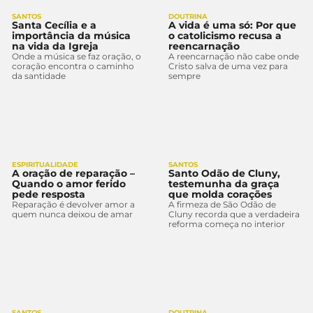
SANTOS
DOUTRINA
Santa Cecília e a
A vida é uma só: Por que
importância da música
o catolicismo recusa a
na vida da Igreja
reencarnação
Onde a música se faz oração, o
A reencarnação não cabe onde
coração encontra o caminho
Cristo salva de uma vez para
da santidade
sempre
ESPIRITUALIDADE
SANTOS
A oração de reparação –
Santo Odão de Cluny,
Quando o amor ferido
testemunha da graça
pede resposta
que molda corações
Reparação é devolver amor a
A firmeza de São Odão de
quem nunca deixou de amar
Cluny recorda que a verdadeira
reforma começa no interior
SANTOS
DOUTRINA