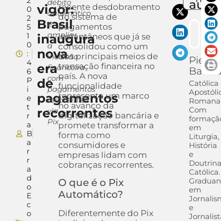
2
auto
débito
vigor:
recente desdobramento
0
automático
do sistema de
2
Brasil
e
pagamentos
5
ampliar
1
inaugura
instantâneos que já se
0
a
consolidou como um
nova
:
dos principais meios de
inclusão
Pietra
4
era
transação financeira no
financeira
Barra
6
país. A nova
com
P
de
Católica
funcionalidade
i
pagamentos
Apostóli
pagamentos
representa um marco
e
recorrentes
Romana
no avanço da
t
Com
recorrentes
via
digitalização bancária e
r
formaçã
Pix
a
promete transformar a
em
B
forma como
Liturgia,
a
consumidores e
História
r
e
empresas lidam com
r
Doutrin
cobranças recorrentes.
a
Católica.
d
Gradua
O que é o Pix
o
em
Automático?
E
Jornali
c
e
Diferentemente do Pix
o
Jornalis