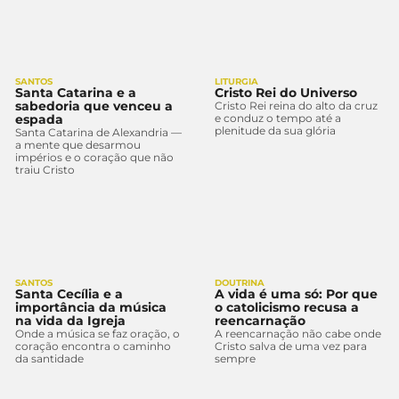
SANTOS
LITURGIA
Santa Catarina e a
Cristo Rei do Universo
sabedoria que venceu a
Cristo Rei reina do alto da cruz
espada
e conduz o tempo até a
plenitude da sua glória
Santa Catarina de Alexandria —
a mente que desarmou
impérios e o coração que não
traiu Cristo
SANTOS
DOUTRINA
Santa Cecília e a
A vida é uma só: Por que
importância da música
o catolicismo recusa a
na vida da Igreja
reencarnação
Onde a música se faz oração, o
A reencarnação não cabe onde
coração encontra o caminho
Cristo salva de uma vez para
da santidade
sempre