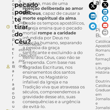
2
auto
a
pecado
humana, mas de uma
0
diferença
rejeição deliberada ao amor
2
pode
entre
de Deus
, capaz de causar a
5
a
1
te
morte espiritual da alma
.
3
vida
Desde os tempos apostólicos,
tirar
:
a Igreja ensina que o pecado
eterna
Pietra
0
do
mortal
rompe a caridade
e
Barra
0
infundida por Deus no
a
P
Céu?
Católic
coração humano, separando
i
condenação
Apostól
a pessoa da graça
e
eterna.
Romana
santificante e excluindo-a do
t
Com
Descubra
Reino dos Céus, caso não se
r
formaç
por
a
arrependa. Com base nas
em
quê.
B
Sagradas Escrituras, nos
Liturgia
a
ensinamentos dos santos
História
r
e
Padres, no Magistério
r
Doutrin
infalível da Igreja e na
a
Católica
Tradição viva que atravessa os
d
Gradua
séculos, compreendemos a
o
em
gravidade desse ato, suas
D
Jornali
consequências e a urgência
o
e
u
de evitá-lo.
Jornalis