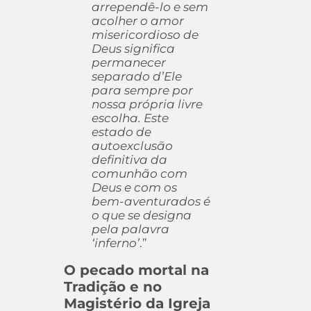
arrependê-lo e sem
acolher o amor
misericordioso de
Deus significa
permanecer
separado d’Ele
para sempre por
nossa própria livre
escolha. Este
estado de
autoexclusão
definitiva da
comunhão com
Deus e com os
bem-aventurados é
o que se designa
pela palavra
‘inferno’
.”
O pecado mortal na
Tradição e no
Magistério da Igreja