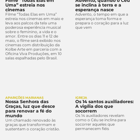
Filme “Todas Elas em
Advento, quando o Céu
Uma” estreia nos
se inclina à terra e a
cinemas
esperança nasce
Filme “Todas Elas em Uma”
Advento, o tempo em que a
estreia nos cinemas em maio e
esperança toma forma e
leva aos palcos da tela uma
prepara o coração para a luz
poderosa experiência musical
que vem
sobre o feminino, a vida e o
amor. Entre os dias 11 e 12 de
maio, o filme será exibido nos
cinemas com distribuição da
Kolbe Arte em parceria com a
Oficina Viva Produções, em 10
salas espalhadas pelo Brasil.
APARIÇÕES MARIANAS
IGREJA
Nossa Senhora das
Os 14 santos auxiliadores:
Graças, luz que desce
A vigília dos que
para renovar a fé do
socorrem
mundo
Os 14 auxiliadores revelam
como o Céu se inclina para
Um chamado renovado às
socorrer aqueles que
graças que transformam e
permanecem fiéis
sustentam o coração cristão.