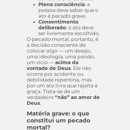
Plena consciência
: a
pessoa deve saber que o
ato é pecado grave.
Consentimento
deliberado
: o ato deve
ser livremente escolhido.
O pecado mortal, portanto, é
a decisão consciente de
colocar algo — um desejo,
uma ideologia, uma paixão,
um vício —
acima da
vontade de Deus
. Ele não
ocorre por acidente ou
debilidade repentina, mas
por um ato livre que rejeita a
graça. Trata-se de um
verdadeiro
“não” ao amor de
Deus
.
Matéria grave: o que
constitui um pecado
mortal?