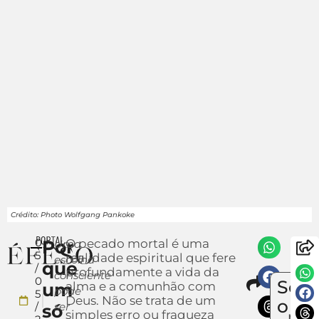
Crédito: Photo Wolfgang Pankoke
0
Por
O pecado mortal é uma
Uma
5
realidade espiritual que fere
escolha
que
/
profundamente a vida da
consciente
Compa
0
Sobr
um
alma e a comunhão com
Env
pode
5
Deus. Não se trata de um
um
o
/
ser
só
simples erro ou fraqueza
notí