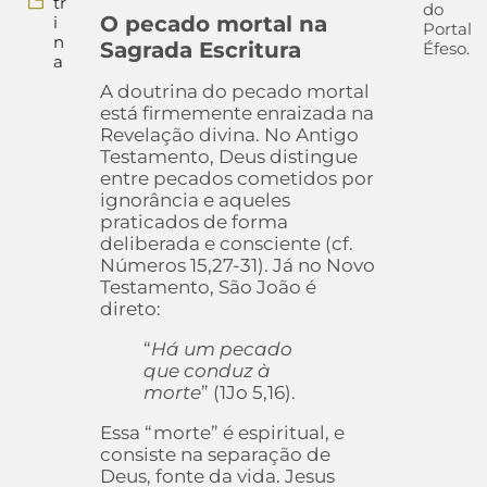
tr
do
O pecado mortal na
i
Portal
n
Sagrada Escritura
Éfeso.
a
A doutrina do pecado mortal
está firmemente enraizada na
Revelação divina. No Antigo
Testamento, Deus distingue
entre pecados cometidos por
ignorância e aqueles
praticados de forma
deliberada e consciente (cf.
Números 15,27-31). Já no Novo
Testamento, São João é
direto:
“
Há um pecado
que conduz à
morte
” (1Jo 5,16).
Essa “morte” é espiritual, e
consiste na separação de
Deus, fonte da vida. Jesus