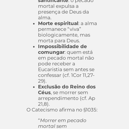
santificante
: o pecado
mortal expulsa a
presença de Deus da
alma.
Morte espiritual
: a alma
permanece “viva”
biologicamente, mas
morta para Deus.
Impossibilidade de
comungar
: quem está
em pecado mortal não
pode receber a
Eucaristia sem antes se
confessar (cf. 1Cor 11,27-
29).
Exclusão do Reino dos
Céus
, se morrer sem
arrependimento (cf. Ap
21,8).
O Catecismo afirma no §1035:
“
Morrer em pecado
mortal sem