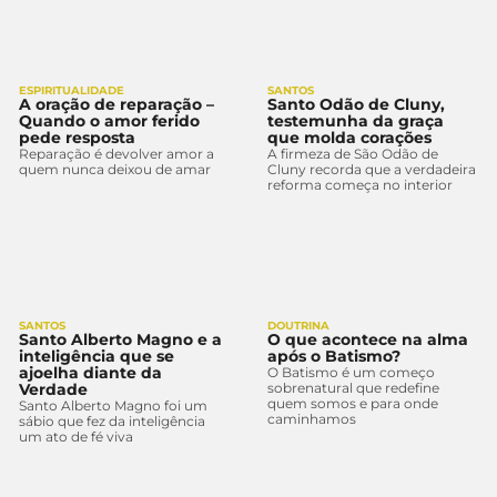
ESPIRITUALIDADE
SANTOS
A oração de reparação –
Santo Odão de Cluny,
Quando o amor ferido
testemunha da graça
pede resposta
que molda corações
Reparação é devolver amor a
A firmeza de São Odão de
quem nunca deixou de amar
Cluny recorda que a verdadeira
reforma começa no interior
SANTOS
DOUTRINA
Santo Alberto Magno e a
O que acontece na alma
inteligência que se
após o Batismo?
ajoelha diante da
O Batismo é um começo
Verdade
sobrenatural que redefine
quem somos e para onde
Santo Alberto Magno foi um
caminhamos
sábio que fez da inteligência
um ato de fé viva