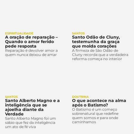
ESPIRITUALIDADE
SANTOS
A oração de reparação –
Santo Odão de Cluny,
Quando o amor ferido
testemunha da graça
pede resposta
que molda corações
Reparação é devolver amor a
A firmeza de São Odão de
quem nunca deixou de amar
Cluny recorda que a verdadeira
reforma começa no interior
SANTOS
DOUTRINA
Santo Alberto Magno e a
O que acontece na alma
inteligência que se
após o Batismo?
ajoelha diante da
O Batismo é um começo
Verdade
sobrenatural que redefine
quem somos e para onde
Santo Alberto Magno foi um
caminhamos
sábio que fez da inteligência
um ato de fé viva