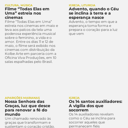
CULTURA
,
MÚSICA
IGREJA
,
LITURGIA
Filme “Todas Elas em
Advento, quando o Céu
Uma” estreia nos
se inclina à terra e a
cinemas
esperança nasce
Filme “Todas Elas em Uma”
Advento, o tempo em que a
estreia nos cinemas em maio e
esperança toma forma e
leva aos palcos da tela uma
prepara o coração para a luz
poderosa experiência musical
que vem
sobre o feminino, a vida e o
amor. Entre os dias 11 e 12 de
maio, o filme será exibido nos
cinemas com distribuição da
Kolbe Arte em parceria com a
Oficina Viva Produções, em 10
salas espalhadas pelo Brasil.
APARIÇÕES MARIANAS
IGREJA
Nossa Senhora das
Os 14 santos auxiliadores:
Graças, luz que desce
A vigília dos que
para renovar a fé do
socorrem
mundo
Os 14 auxiliadores revelam
como o Céu se inclina para
Um chamado renovado às
socorrer aqueles que
graças que transformam e
permanecem fiéis
sustentam o coração cristão.