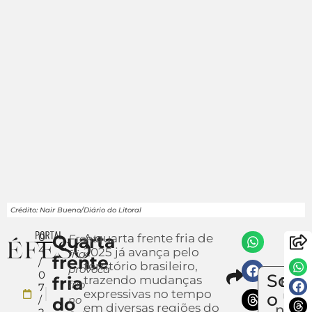
Crédito: Nair Bueno/Diário do Litoral
0
Quarta
A quarta frente fria de
Frente
4
2025 já avança pelo
fria
frente
/
território brasileiro,
provoca
Compar
0
Sobr
fria
trazendo mudanças
Envi
frio
7
expressivas no tempo
um
o
/
no
do
em diversas regiões do
notíc