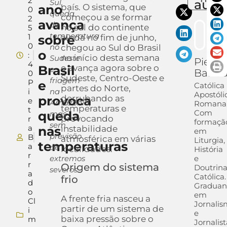
2
auto
Sul,
ano
país. O sistema, que
0
queda
começou a se formar
2
avança
de
no sul do continente
5
temperatura
1
sobre
ainda no fim de junho,
0
no
chegou ao Sul do Brasil
o
:
no início desta semana
Sudeste
Pietra
4
Brasil
e avança agora sobre o
e
Barra
0
Sudeste, Centro-Oeste e
friagem
P
e
Católica
partes do Norte,
i
na
Apostóli
provoca
derrubando as
e
Amazônia,
Romana
temperaturas e
t
Com
queda
mas
provocando
r
formaçã
sem
a
nas
instabilidade
em
previsão
B
atmosférica em várias
Liturgia,
temperaturas
a
de
localidades.
História
r
extremos
e
r
Origem do sistema
Doutrin
severos
a
Católica.
frio
d
Gradua
o
em
A frente fria nasceu a
Cl
Jornali
partir de um sistema de
i
e
baixa pressão sobre o
m
Jornalist