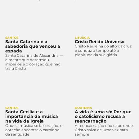
SANTOS
LITURGIA
Santa Catarina e a
Cristo Rei do Universo
sabedoria que venceu a
Cristo Rei reina do alto da cruz
espada
e conduz o tempo até a
plenitude da sua glória
Santa Catarina de Alexandria —
a mente que desarmou
impérios e o coração que não
traiu Cristo
SANTOS
DOUTRINA
Santa Cecília e a
A vida é uma só: Por que
importância da música
o catolicismo recusa a
na vida da Igreja
reencarnação
Onde a música se faz oração, o
A reencarnação não cabe onde
coração encontra o caminho
Cristo salva de uma vez para
da santidade
sempre