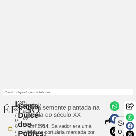
Crédito: Reprodução da Internet
1
Santa
Exemplo
Uma semente plantada na
3
vivo
Dulce
Bahia do século XX
/
do
Compar
0
Sobr
dos
Env
Evangelho,
8
Em 1914, Salvador era uma
um
o
/
Santa
Pobres:
cidade portuária marcada por
notíc