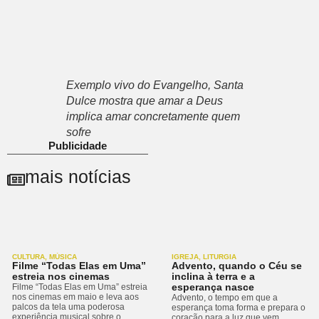
Exemplo vivo do Evangelho, Santa
Dulce mostra que amar a Deus
implica amar concretamente quem
sofre
Publicidade
mais notícias
CULTURA
,
MÚSICA
IGREJA
,
LITURGIA
Filme “Todas Elas em Uma”
Advento, quando o Céu se
estreia nos cinemas
inclina à terra e a
esperança nasce
Filme “Todas Elas em Uma” estreia
nos cinemas em maio e leva aos
Advento, o tempo em que a
palcos da tela uma poderosa
esperança toma forma e prepara o
experiência musical sobre o
coração para a luz que vem