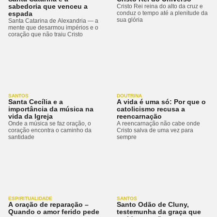
sabedoria que venceu a
Cristo Rei reina do alto da cruz e
espada
conduz o tempo até a plenitude da
sua glória
Santa Catarina de Alexandria — a
mente que desarmou impérios e o
coração que não traiu Cristo
SANTOS
DOUTRINA
Santa Cecília e a
A vida é uma só: Por que o
importância da música na
catolicismo recusa a
vida da Igreja
reencarnação
Onde a música se faz oração, o
A reencarnação não cabe onde
coração encontra o caminho da
Cristo salva de uma vez para
santidade
sempre
ESPIRITUALIDADE
SANTOS
A oração de reparação –
Santo Odão de Cluny,
Quando o amor ferido pede
testemunha da graça que