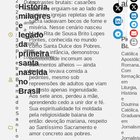
2
autor
Dulce
contrastes brutais: casarões
História,
0
coloniais erguiam-se ao lado de
mostra
2
milagres
cortiços, igrejas repletas de arte
que
5
sacra ladeavam becos de fome e
amar
0
e
miséria. Nesse cenário nasceu
8
a
legado
Maria Rita de Sousa Brito Lopes
:
Deus
Pietra
Pontes, conhecida no mundo
3
da
implica
Barra
5
como Santa Dulce dos Pobres.
amar
P
primeira
Desde a infância, demonstrou
Católica
i
concretamente
sensibilidade incomum aos
Apostóli
santa
e
quem
sofrimentos alheios — ainda
Romana.
tr
nascida
Com
sofre
menina, levava comida a
a
formaçã
pedintes, mesmo sob
B
no
em
repreensões de adultos que viam
a
Liturgia,
Brasil
no gesto apenas ingenuidade.
rr
História
Aos sete anos, perdeu a mãe,
a
e
d
aprendendo cedo a unir dor e fé.
Doutrina
o
Sua espiritualidade foi moldada
Católica.
S
pela religiosidade baiana de
Graduan
a
então: devoção mariana, respeito
em
n
Jornalis
ao Santíssimo Sacramento e
t
e
amor concreto aos pobres.
o
Jornalist