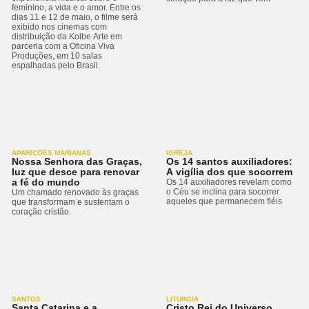
feminino, a vida e o amor. Entre os
dias 11 e 12 de maio, o filme será
exibido nos cinemas com
distribuição da Kolbe Arte em
parceria com a Oficina Viva
Produções, em 10 salas
espalhadas pelo Brasil.
APARIÇÕES MARIANAS
IGREJA
Nossa Senhora das Graças,
Os 14 santos auxiliadores:
luz que desce para renovar
A vigília dos que socorrem
a fé do mundo
Os 14 auxiliadores revelam como
o Céu se inclina para socorrer
Um chamado renovado às graças
aqueles que permanecem fiéis
que transformam e sustentam o
coração cristão.
SANTOS
LITURGIA
Santa Catarina e a
Cristo Rei do Universo