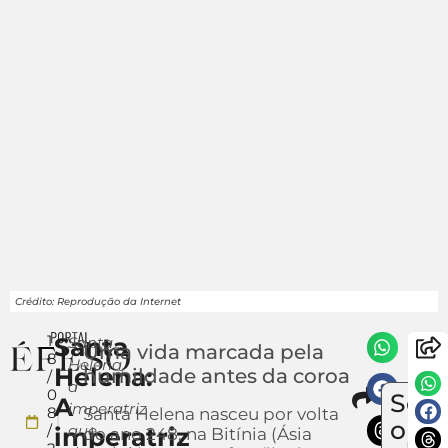
Crédito: Reprodução da Internet
1
Santa
Santa
Uma vida marcada pela
8
Helena,
Helena:
humildade antes da coroa
/
a
Comp
0
Sob
A
Env
imperatriz
8
Santa Helena nasceu por volta
u
o
/
que
imperatriz
do ano 248, na Bitínia (Ásia
notí