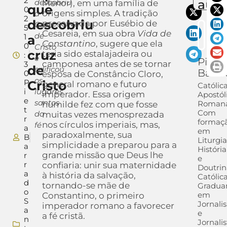
2
auto
descobriu
Menor), em uma família de
que
0
origens simples. A tradição
a
2
descobriu
preservada por Eusébio de
Cruz
5
Cesareia, em sua obra
Vida de
de
1
a
Constantino
, sugere que ela
0
Cristo
cruz
teria sido estalajadeira ou
:
e
Pietr
camponesa antes de se tornar
3
de
edificou
Barra
0
esposa de Constâncio Cloro,
os
P
Cristo
general romano e futuro
Católic
i
lugares
imperador. Essa origem
Apostól
e
santos
Romana
humilde fez com que fosse
t
Com
da
muitas vezes menosprezada
r
formaç
nos círculos imperiais, mas,
fé
a
em
paradoxalmente, sua
B
Liturgia
simplicidade a preparou para a
a
História
grande missão que Deus lhe
r
e
r
confiaria: unir sua maternidade
Doutrin
a
à história da salvação,
Católica
d
tornando-se mãe de
Gradua
o
em
Constantino, o primeiro
S
Jornali
imperador romano a favorecer
a
e
a fé cristã.
n
Jornalis