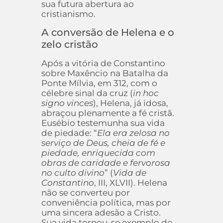
sua futura abertura ao
cristianismo.
A conversão de Helena e o
zelo cristão
Após a vitória de Constantino
sobre Maxêncio na Batalha da
Ponte Mílvia, em 312, com o
célebre sinal da cruz (
in hoc
signo vinces
), Helena, já idosa,
abraçou plenamente a fé cristã.
Eusébio testemunha sua vida
de piedade: “
Ela era zelosa no
serviço de Deus, cheia de fé e
piedade, enriquecida com
obras de caridade e fervorosa
no culto divino
” (
Vida de
Constantino
, III, XLVII). Helena
não se converteu por
conveniência política, mas por
uma sincera adesão a Cristo.
Sua vida tornou-se exemplo de