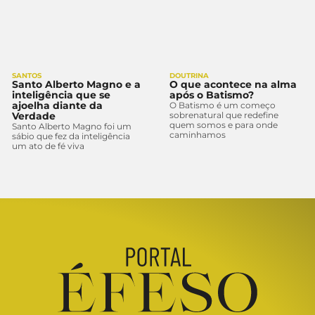
SANTOS
DOUTRINA
Santo Alberto Magno e a
O que acontece na alma
inteligência que se
após o Batismo?
ajoelha diante da
O Batismo é um começo
Verdade
sobrenatural que redefine
quem somos e para onde
Santo Alberto Magno foi um
caminhamos
sábio que fez da inteligência
um ato de fé viva