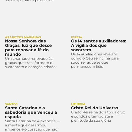
APARIÇÕES MARIANAS
IGREJA
Nossa Senhora das
Os 14 santos auxiliadores:
Graças, luz que desce
A vigília dos que
para renovar a fé do
socorrem
mundo
Os 14 auxiliadores revelam
como o Céu se inclina para
Um chamado renovado às
socorrer aqueles que
graças que transformam e
permanecem fiéis
sustentam o coração cristão.
SANTOS
LITURGIA
Santa Catarina e a
Cristo Rei do Universo
sabedoria que venceu a
Cristo Rei reina do alto da cruz
espada
e conduz o tempo até a
plenitude da sua glória
Santa Catarina de Alexandria —
a mente que desarmou
impérios e o coração que não