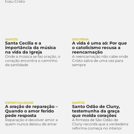
traiu Cristo
SANTOS
DOUTRINA
Santa Cecília e a
A vida é uma só: Por que
importância da música
o catolicismo recusa a
na vida da Igreja
reencarnação
Onde a música se faz oração, o
A reencarnação não cabe onde
coração encontra o caminho
Cristo salva de uma vez para
da santidade
sempre
ESPIRITUALIDADE
SANTOS
A oração de reparação –
Santo Odão de Cluny,
Quando o amor ferido
testemunha da graça
pede resposta
que molda corações
Reparação é devolver amor a
A firmeza de São Odão de
quem nunca deixou de amar
Cluny recorda que a verdadeira
reforma começa no interior