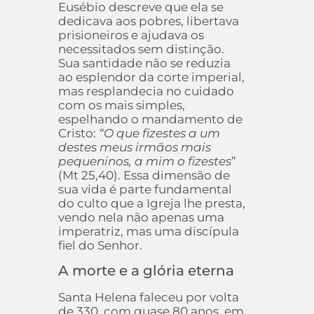
Eusébio descreve que ela se
dedicava aos pobres, libertava
prisioneiros e ajudava os
necessitados sem distinção.
Sua santidade não se reduzia
ao esplendor da corte imperial,
mas resplandecia no cuidado
com os mais simples,
espelhando o mandamento de
Cristo:
“O que fizestes a um
destes meus irmãos mais
pequeninos, a mim o fizestes
”
(Mt 25,40). Essa dimensão de
sua vida é parte fundamental
do culto que a Igreja lhe presta,
vendo nela não apenas uma
imperatriz, mas uma discípula
fiel do Senhor.
A morte e a glória eterna
Santa Helena faleceu por volta
de 330, com quase 80 anos, em