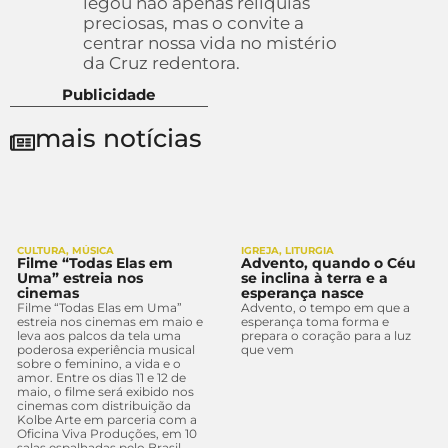
legou não apenas relíquias
preciosas, mas o convite a
centrar nossa vida no mistério
da Cruz redentora.
Publicidade
mais notícias
CULTURA
,
MÚSICA
IGREJA
,
LITURGIA
Filme “Todas Elas em
Advento, quando o Céu
Uma” estreia nos
se inclina à terra e a
cinemas
esperança nasce
Filme “Todas Elas em Uma”
Advento, o tempo em que a
estreia nos cinemas em maio e
esperança toma forma e
leva aos palcos da tela uma
prepara o coração para a luz
poderosa experiência musical
que vem
sobre o feminino, a vida e o
amor. Entre os dias 11 e 12 de
maio, o filme será exibido nos
cinemas com distribuição da
Kolbe Arte em parceria com a
Oficina Viva Produções, em 10
salas espalhadas pelo Brasil.