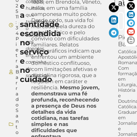
0
auto
coração
1888, em Brendola, Vêneto,
e
2
Itália, em uma família
humilde
5
a
camponesa muito pobre.
que
11
Desde cedo, sua vida foi
transformou
:
santidade
marcada pela dureza do
3
o
escondida
trabalho físico e pelo
4
cuidado
Pietra
convívio com dificuldades
P
no
aos
Barra
i
familiares. Relatos
doentes
e
serviço
hagiográficos indicam que
Católica
t
em
enfrentou um ambiente
Apostóli
e
r
caminho
Romana
doméstico conflituoso,
a
Com
no
de
com limitações afetivas e
B
formaç
disciplina rigorosa, que a
santidade.
a
cuidado
em
forjaram em caráter e
r
Liturgia,
resiliência.
Mesmo jovem,
r
História
demonstrava uma fé
a
e
d
profunda, reconhecendo
Doutrin
o
a presença de Deus nos
Católica
S
detalhes da vida
Gradua
a
em
cotidiana, nas tarefas
n
Jornali
simples e nas
t
e
dificuldades que
o
Jornalis
enfrentava.