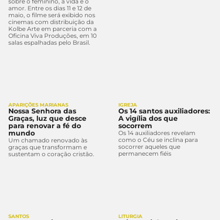
sobre o feminino, a vida e o
amor. Entre os dias 11 e 12 de
maio, o filme será exibido nos
cinemas com distribuição da
Kolbe Arte em parceria com a
Oficina Viva Produções, em 10
salas espalhadas pelo Brasil.
APARIÇÕES MARIANAS
IGREJA
Nossa Senhora das
Os 14 santos auxiliadores:
Graças, luz que desce
A vigília dos que
para renovar a fé do
socorrem
mundo
Os 14 auxiliadores revelam
como o Céu se inclina para
Um chamado renovado às
socorrer aqueles que
graças que transformam e
permanecem fiéis
sustentam o coração cristão.
SANTOS
LITURGIA