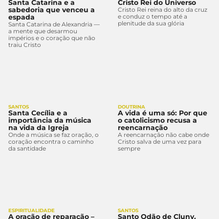
Santa Catarina e a
Cristo Rei do Universo
sabedoria que venceu a
Cristo Rei reina do alto da cruz
espada
e conduz o tempo até a
plenitude da sua glória
Santa Catarina de Alexandria —
a mente que desarmou
impérios e o coração que não
traiu Cristo
SANTOS
DOUTRINA
Santa Cecília e a
A vida é uma só: Por que
importância da música
o catolicismo recusa a
na vida da Igreja
reencarnação
Onde a música se faz oração, o
A reencarnação não cabe onde
coração encontra o caminho
Cristo salva de uma vez para
da santidade
sempre
ESPIRITUALIDADE
SANTOS
A oração de reparação –
Santo Odão de Cluny,