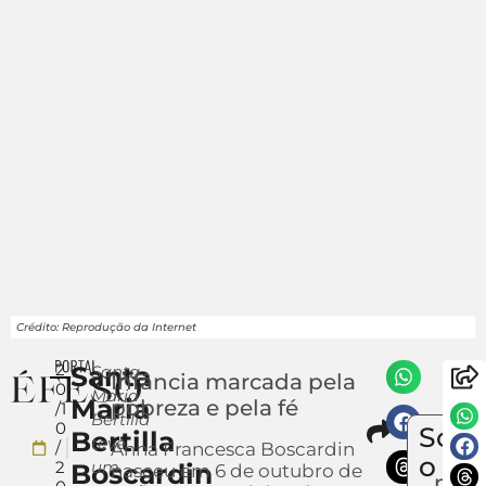
Crédito: Reprodução da Internet
2
Santa
Santa
Infância marcada pela
0
Maria
Maria
pobreza e pela fé
/1
Bertilla
Compa
0
Sobr
Bertilla
Env
teve
/
Anna Francesca Boscardin
um
o
2
um
Boscardin
nasceu em 6 de outubro de
notí