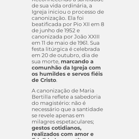
de sua vida ordinária, a
Igreja iniciou o processo de
canonização. Ela foi
beatificada por Pio XII em 8
de junho de 1952 e
canonizada por João XXIII
em 11 de maio de 1961. Sua
festa litúrgica é celebrada
em 20 de outubro, dia de
sua morte,
marcando a
comunhão da Igreja com
os humildes e servos fiéis
de Cristo
.
A canonização de Maria
Bertilla reflete a sabedoria
do magistério: não é
necessário que a santidade
se revele apenas em
milagres espetaculares;
gestos cotidianos,
realizados com amor e