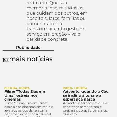
ordinário. Que sua
memória inspire todos os
que cuidam dos outros, em
hospitais, lares, famílias ou
comunidades, a
transformar cada gesto de
serviço em oração viva e
caridade concreta.
Publicidade
mais notícias
CULTURA
,
MÚSICA
IGREJA
,
LITURGIA
Filme “Todas Elas em
Advento, quando o Céu
Uma” estreia nos
se inclina à terra e a
cinemas
esperança nasce
Filme “Todas Elas em Uma”
Advento, o tempo em que a
estreia nos cinemas em maio e
esperança toma forma e
leva aos palcos da tela uma
prepara o coração para a luz
poderosa experiência musical
que vem