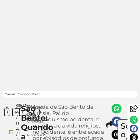
Crédito: Canção Nova
2
São
A vida de São Bento de
Diante
4
Núrsia, Pai do
das
Bento:
/
monaquismo ocidental e
ciladas
Compa
0
Sobr
Quando
patriarca da vida religiosa
Env
e
4
no Ocidente, é entrelaçada
um
o
/
venenos,
a
por episódios de profunda
notí