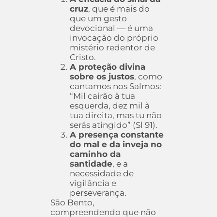
cruz
, que é mais do
que um gesto
devocional — é uma
invocação do próprio
mistério redentor de
Cristo.
A proteção divina
sobre os justos
, como
cantamos nos Salmos:
“Mil cairão à tua
esquerda, dez mil à
tua direita, mas tu não
serás atingido” (Sl 91).
A presença constante
do mal e da inveja no
caminho da
santidade
, e a
necessidade de
vigilância e
perseverança.
São Bento,
compreendendo que não