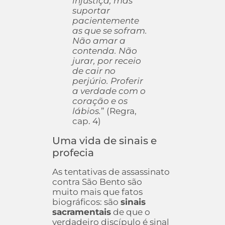
injustiça, mas
suportar
pacientemente
as que se sofram.
Não amar a
contenda. Não
jurar, por receio
de cair no
perjúrio. Proferir
a verdade com o
coração e os
lábios.
” (Regra,
cap. 4)
Uma vida de sinais e
profecia
As tentativas de assassinato
contra São Bento são
muito mais que fatos
biográficos: são
sinais
sacramentais
de que o
verdadeiro discípulo é sinal