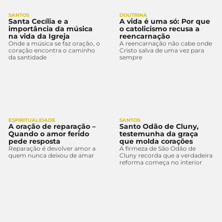
SANTOS
DOUTRINA
Santa Cecília e a
A vida é uma só: Por que
importância da música
o catolicismo recusa a
na vida da Igreja
reencarnação
Onde a música se faz oração, o
A reencarnação não cabe onde
coração encontra o caminho
Cristo salva de uma vez para
da santidade
sempre
ESPIRITUALIDADE
SANTOS
A oração de reparação –
Santo Odão de Cluny,
Quando o amor ferido
testemunha da graça
pede resposta
que molda corações
Reparação é devolver amor a
A firmeza de São Odão de
quem nunca deixou de amar
Cluny recorda que a verdadeira
reforma começa no interior