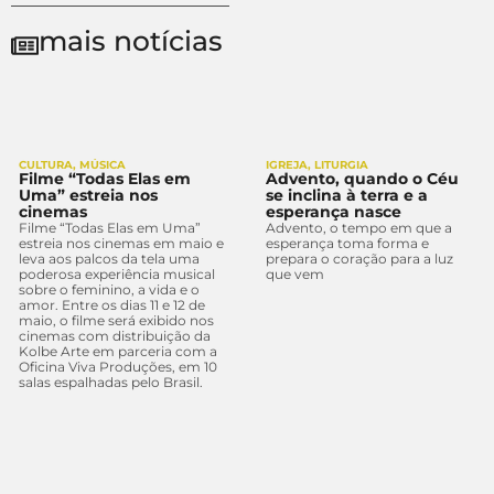
mais notícias
CULTURA
,
MÚSICA
IGREJA
,
LITURGIA
Filme “Todas Elas em
Advento, quando o Céu
Uma” estreia nos
se inclina à terra e a
cinemas
esperança nasce
Filme “Todas Elas em Uma”
Advento, o tempo em que a
estreia nos cinemas em maio e
esperança toma forma e
leva aos palcos da tela uma
prepara o coração para a luz
poderosa experiência musical
que vem
sobre o feminino, a vida e o
amor. Entre os dias 11 e 12 de
maio, o filme será exibido nos
cinemas com distribuição da
Kolbe Arte em parceria com a
Oficina Viva Produções, em 10
salas espalhadas pelo Brasil.