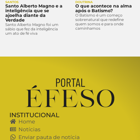
SANTOS
DOUTRINA
Santo Alberto Magno e a
O que acontece na alma
inteligência que se
após o Batismo?
ajoelha diante da
O Batismo é um começo
Verdade
sobrenatural que redefine
quem somos e para onde
Santo Alberto Magno foi um
caminhamos
sábio que fez da inteligência
um ato de fé viva
INSTITUCIONAL
Home
Notícias
Enviar pauta de notícia