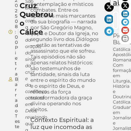
2
auto
São
Cruz
contemplação e místicos
0
Bento
combates. Entre os
2
Quebrou
venceu
episódios mais marcantes
5
com
0
o
da sua biografia — narrada
8
a
por São Gregório Magno,
Cálice
:
Papa e Doutor da Igreja, no
força
Pietra
0
segundo livro dos
Diálogos
da
Barra
0
— estão as tentativas de
oração,
P
Católica
assassinato que ele sofreu.
i
do
Apostól
Tais episódios não são
e
sinal
Romana
apenas relatos históricos:
t
Com
da
são testemunhos de
r
formaç
cruz
a
santidade, sinais da luta
em
e
B
entre o espírito do mundo
Liturgia,
a
da
e o espírito de Deus, e
História
r
confiança
e
reflexos da força
r
Doutrin
transformadora da graça
absoluta
a
Católica
divina operando nos
em
d
Gradua
eleitos.
o
Deus,
em
T
revelando
Jornali
Contexto Espiritual: a
es
e
que
luz que incomoda as
te
Jornalis
a