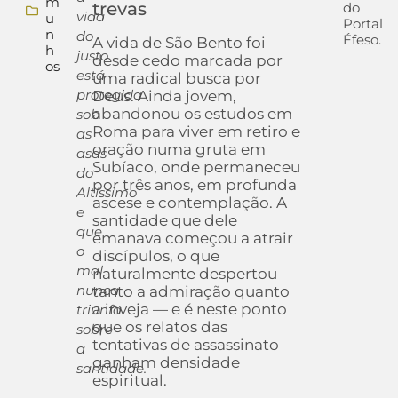
m
trevas
do
vida
u
Portal
n
do
Éfeso.
A vida de São Bento foi
h
justo
desde cedo marcada por
os
está
uma radical busca por
protegida
Deus. Ainda jovem,
abandonou os estudos em
sob
Roma para viver em retiro e
as
oração numa gruta em
asas
Subíaco, onde permaneceu
do
por três anos, em profunda
Altíssimo
ascese e contemplação. A
e
santidade que dele
que
emanava começou a atrair
o
discípulos, o que
mal
naturalmente despertou
nunca
tanto a admiração quanto
a inveja — e é neste ponto
triunfa
que os relatos das
sobre
tentativas de assassinato
a
ganham densidade
santidade.
espiritual.