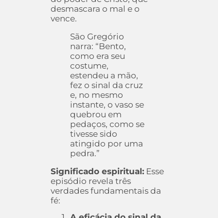
desmascara o mal e o
vence.
São Gregório
narra: “Bento,
como era seu
costume,
estendeu a mão,
fez o sinal da cruz
e, no mesmo
instante, o vaso se
quebrou em
pedaços, como se
tivesse sido
atingido por uma
pedra.”
Significado espiritual:
Esse
episódio revela três
verdades fundamentais da
fé:
A eficácia do sinal da