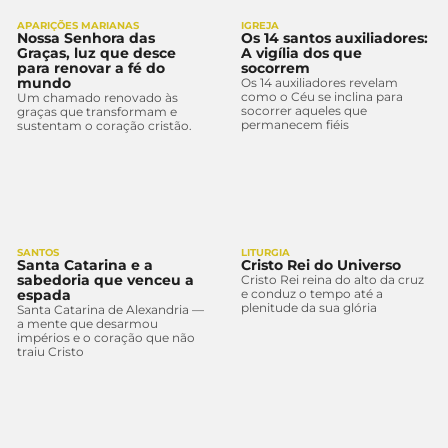
APARIÇÕES MARIANAS
IGREJA
Nossa Senhora das
Os 14 santos auxiliadores:
Graças, luz que desce
A vigília dos que
para renovar a fé do
socorrem
mundo
Os 14 auxiliadores revelam
como o Céu se inclina para
Um chamado renovado às
socorrer aqueles que
graças que transformam e
permanecem fiéis
sustentam o coração cristão.
SANTOS
LITURGIA
Santa Catarina e a
Cristo Rei do Universo
sabedoria que venceu a
Cristo Rei reina do alto da cruz
espada
e conduz o tempo até a
plenitude da sua glória
Santa Catarina de Alexandria —
a mente que desarmou
impérios e o coração que não
traiu Cristo