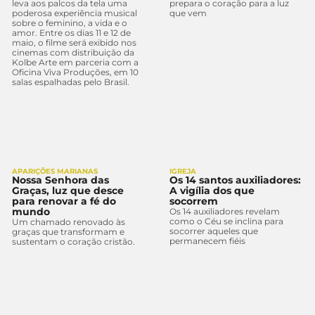
leva aos palcos da tela uma
prepara o coração para a luz
poderosa experiência musical
que vem
sobre o feminino, a vida e o
amor. Entre os dias 11 e 12 de
maio, o filme será exibido nos
cinemas com distribuição da
Kolbe Arte em parceria com a
Oficina Viva Produções, em 10
salas espalhadas pelo Brasil.
APARIÇÕES MARIANAS
IGREJA
Nossa Senhora das
Os 14 santos auxiliadores:
Graças, luz que desce
A vigília dos que
para renovar a fé do
socorrem
mundo
Os 14 auxiliadores revelam
como o Céu se inclina para
Um chamado renovado às
socorrer aqueles que
graças que transformam e
permanecem fiéis
sustentam o coração cristão.