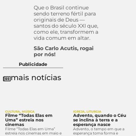
Que o Brasil continue
sendo terreno fértil para
originais de Deus —
santos do século XXI que,
como ele, transformem a
vida comum em altar.
São Carlo Acutis, rogai
por nós!
Publicidade
mais notícias
CULTURA
,
MÚSICA
IGREJA
,
LITURGIA
Filme “Todas Elas em
Advento, quando o Céu
Uma” estreia nos
se inclina à terra e a
cinemas
esperança nasce
Filme “Todas Elas em Uma”
Advento, o tempo em que a
estreia nos cinemas em maio e
esperança toma forma e