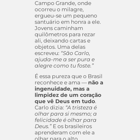
Campo Grande, onde
ocorreu o milagre,
ergueu-se um pequeno
santuário em honra a ele.
Jovens caminham
quilômetros para rezar
ali, deixando cartas e
objetos. Uma delas
escreveu:
“São Carlo,
ajuda-me a ser pura e
alegre como tu foste.”
É essa pureza que o Brasil
reconhece e ama —
não a
ingenuidade, mas a
limpidez de um coração
que vê Deus em tudo
.
Carlo dizia:
“A tristeza é
olhar para si mesmo; a
felicidade é olhar para
Deus.”
E os brasileiros
aprenderam com ele a
olhar para o alto.