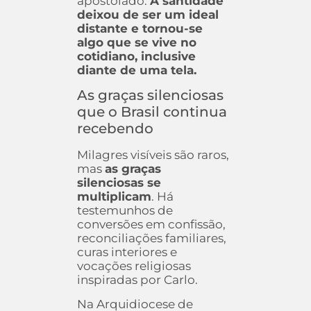
apostolado.
A santidade
deixou de ser um ideal
distante e tornou-se
algo que se vive no
cotidiano, inclusive
diante de uma tela.
As graças silenciosas
que o Brasil continua
recebendo
Milagres visíveis são raros,
mas
as graças
silenciosas se
multiplicam
. Há
testemunhos de
conversões em confissão,
reconciliações familiares,
curas interiores e
vocações religiosas
inspiradas por Carlo.
Na Arquidiocese de