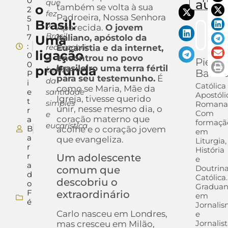
0
auto
que
o
também se volta à sua
2
fez
Padroeira, Nossa Senhora
5
Brasil:
o
Aparecida.
O jovem
1
Brasil
7
Uma
italiano, apóstolo da
:
redescobrir
Eucaristia e da internet,
ligação
0
encontrou no povo
a
Pietra
0
profunda
brasileiro uma terra fértil
beleza
Barra
P
para seu testemunho.
É
da
i
Católica
como se Maria, Mãe da
e
santidade
Apostóli
Igreja, tivesse querido
t
simples
Romana
unir, nesse mesmo dia, o
r
Com
e
coração materno que
a
formaçã
eucarística
B
acolhe e o coração jovem
em
a
que evangeliza.
Liturgia,
r
História
r
Um adolescente
e
a
Doutrin
comum que
d
Católica.
descobriu o
o
Gradua
F
extraordinário
em
é
Jornali
Carlo nasceu em Londres,
e
Jornalis
mas cresceu em Milão,