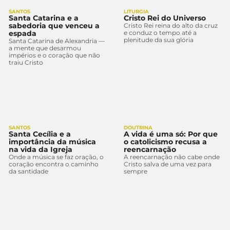
SANTOS
LITURGIA
Santa Catarina e a
Cristo Rei do Universo
sabedoria que venceu a
Cristo Rei reina do alto da cruz
espada
e conduz o tempo até a
plenitude da sua glória
Santa Catarina de Alexandria —
a mente que desarmou
impérios e o coração que não
traiu Cristo
SANTOS
DOUTRINA
Santa Cecília e a
A vida é uma só: Por que
importância da música
o catolicismo recusa a
na vida da Igreja
reencarnação
Onde a música se faz oração, o
A reencarnação não cabe onde
coração encontra o caminho
Cristo salva de uma vez para
da santidade
sempre