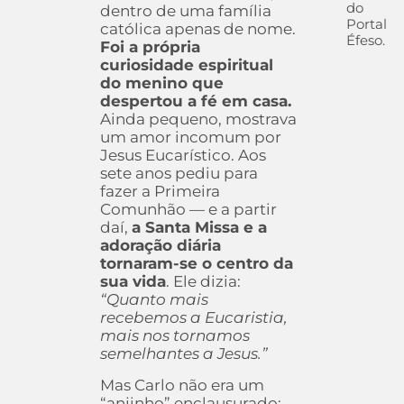
do
dentro de uma família
Portal
católica apenas de nome.
Éfeso.
Foi a própria
curiosidade espiritual
do menino que
despertou a fé em casa.
Ainda pequeno, mostrava
um amor incomum por
Jesus Eucarístico. Aos
sete anos pediu para
fazer a Primeira
Comunhão — e a partir
daí,
a Santa Missa e a
adoração diária
tornaram-se o centro da
sua vida
. Ele dizia:
“Quanto mais
recebemos a Eucaristia,
mais nos tornamos
semelhantes a Jesus.”
Mas Carlo não era um
“anjinho” enclausurado: