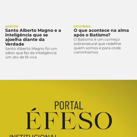
SANTOS
DOUTRINA
Santo Alberto Magno e a
O que acontece na alma
inteligência que se
após o Batismo?
ajoelha diante da
O Batismo é um começo
Verdade
sobrenatural que redefine
quem somos e para onde
Santo Alberto Magno foi um
caminhamos
sábio que fez da inteligência
um ato de fé viva
INSTITUCIONAL