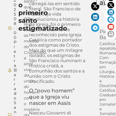
2
auto
santo
o
carregá-las em sentido
0
que
literal. São Francisco de
2
primeiro
carregou
Assis, cuja vida
5
em
0
santo
revolucionou a história
8
seu
da Igreja, foi o primeiro
estigmatizado
:
santo oficialmente
corpo
Pietra
0
reconhecido pela Igreja
as
Barra
0
Católica como portador
marcas
P
Católica
dos estigmas de Cristo.
i
do
Apostóli
Mais do que um milagre
e
Crucificado,
Romana
isolado, os estigmas de
t
Com
é
São Francisco iluminam a
r
formaçã
sinal
a
mística cristã, a
em
vivo
B
comunhão dos santos e a
Liturgia,
a
da
união com o Cristo
História
r
união
e
crucificado.
r
Doutrin
do
a
O “novo homem”
Católica.
homem
d
Gradua
que a Igreja viu
o
com
em
nascer em Assis
S
o
Jornali
a
e
mistério
n
Nasceu Giovanni di
Jornalis
da