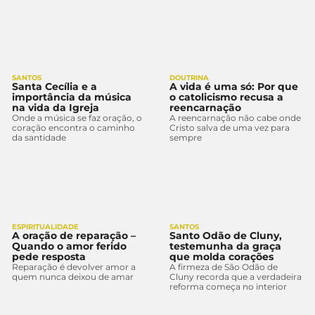
SANTOS
DOUTRINA
Santa Cecília e a
A vida é uma só: Por que
importância da música
o catolicismo recusa a
na vida da Igreja
reencarnação
Onde a música se faz oração, o
A reencarnação não cabe onde
coração encontra o caminho
Cristo salva de uma vez para
da santidade
sempre
ESPIRITUALIDADE
SANTOS
A oração de reparação –
Santo Odão de Cluny,
Quando o amor ferido
testemunha da graça
pede resposta
que molda corações
Reparação é devolver amor a
A firmeza de São Odão de
quem nunca deixou de amar
Cluny recorda que a verdadeira
reforma começa no interior