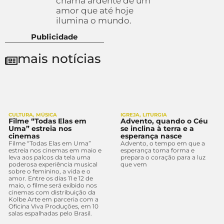
chama ardente de um
amor que até hoje
ilumina o mundo.
Publicidade
mais notícias
CULTURA
,
MÚSICA
IGREJA
,
LITURGIA
Filme “Todas Elas em
Advento, quando o Céu
Uma” estreia nos
se inclina à terra e a
cinemas
esperança nasce
Filme “Todas Elas em Uma”
Advento, o tempo em que a
estreia nos cinemas em maio e
esperança toma forma e
leva aos palcos da tela uma
prepara o coração para a luz
poderosa experiência musical
que vem
sobre o feminino, a vida e o
amor. Entre os dias 11 e 12 de
maio, o filme será exibido nos
cinemas com distribuição da
Kolbe Arte em parceria com a
Oficina Viva Produções, em 10
salas espalhadas pelo Brasil.