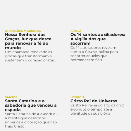
APARIÇÕES MARIANAS
IGREJA
Nossa Senhora das
Os 14 santos auxiliadores:
Graças, luz que desce
A vigília dos que
para renovar a fé do
socorrem
mundo
Os 14 auxiliadores revelam
como o Céu se inclina para
Um chamado renovado às
socorrer aqueles que
graças que transformam e
permanecem fiéis
sustentam o coração cristão.
SANTOS
LITURGIA
Santa Catarina e a
Cristo Rei do Universo
sabedoria que venceu a
Cristo Rei reina do alto da cruz
espada
e conduz o tempo até a
plenitude da sua glória
Santa Catarina de Alexandria —
a mente que desarmou
impérios e o coração que não
traiu Cristo