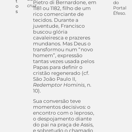
t
Pietro di Bernardone, em
do
cruz
o
Portal
1181 ou 1182, filho de um
s
Éfeso.
rico comerciante de
tecidos. Durante a
juventude, Francisco
buscou glória
cavaleiresca e prazeres
mundanos. Mas Deus o
transformou num “novo
homem”, expressão
tantas vezes usada pelos
Papas para definir o
cristão regenerado (cf.
São João Paulo II,
Redemptor Hominis
, n.
10).
Sua conversão teve
momentos decisivos: o
encontro com o leproso,
o despojamento diante
do pai na praça de Assis,
e sobretudo o chamado