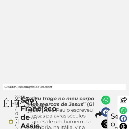
Crédito: Reprodução da Internet
0
São
“
Eu trago no meu corpo
São
8
as marcas de Jesus
” (Gl
Francisco
Francisco
/
6,17).
São Paulo escreveu
de
Compar
0
Sobr
de
essas palavras séculos
Env
Assis,
7
antes de um homem da
um
o
/
o
Assis,
Úmbria, na Itália, vir a
notíc