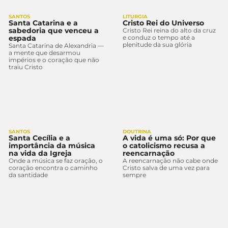
SANTOS
LITURGIA
Santa Catarina e a
Cristo Rei do Universo
sabedoria que venceu a
Cristo Rei reina do alto da cruz
espada
e conduz o tempo até a
plenitude da sua glória
Santa Catarina de Alexandria —
a mente que desarmou
impérios e o coração que não
traiu Cristo
SANTOS
DOUTRINA
Santa Cecília e a
A vida é uma só: Por que
importância da música
o catolicismo recusa a
na vida da Igreja
reencarnação
Onde a música se faz oração, o
A reencarnação não cabe onde
coração encontra o caminho
Cristo salva de uma vez para
da santidade
sempre