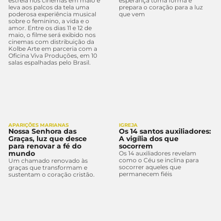
estreia nos cinemas em maio e
esperança toma forma e
leva aos palcos da tela uma
prepara o coração para a luz
poderosa experiência musical
que vem
sobre o feminino, a vida e o
amor. Entre os dias 11 e 12 de
maio, o filme será exibido nos
cinemas com distribuição da
Kolbe Arte em parceria com a
Oficina Viva Produções, em 10
salas espalhadas pelo Brasil.
APARIÇÕES MARIANAS
IGREJA
Nossa Senhora das
Os 14 santos auxiliadores:
Graças, luz que desce
A vigília dos que
para renovar a fé do
socorrem
mundo
Os 14 auxiliadores revelam
como o Céu se inclina para
Um chamado renovado às
socorrer aqueles que
graças que transformam e
permanecem fiéis
sustentam o coração cristão.