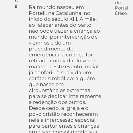
o
do
s
Raimundo nasceu em
Portal
Portell, na Catalunha, no
Éfeso.
início do século XIII. A mãe,
ao falecer antes do parto,
não pôde trazer a criança ao
mundo; por intervenção de
vizinhos e de um
procedimento de
emergência, a criança foi
retirada com vida do ventre
materno. Este evento inicial
já conferiu à sua vida um
caráter simbólico: alguém
que nasce em
circunstâncias extremas
para se dedicar inteiramente
à redenção dos outros.
Desde cedo, a Igreja e o
povo cristão reconheceram
nele a intercessão especial
para parturientes e crianças
em risco, consolidando sua