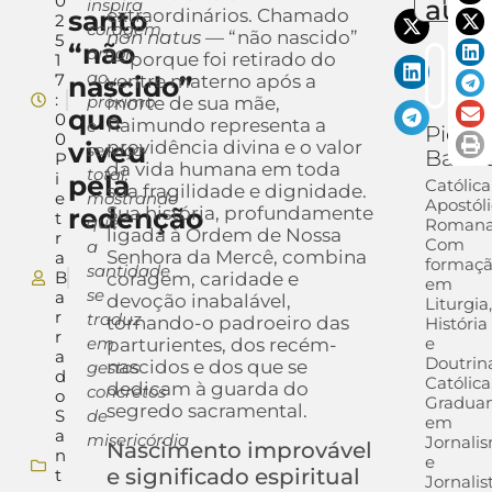
0
auto
inspira
santo
extraordinários. Chamado
2
coragem,
non natus
— “não nascido”
5
“não
amor
— porque foi retirado do
1
ao
7
nascido”
ventre materno após a
:
próximo
morte de sua mãe,
que
0
Raimundo representa a
e
Pietra
0
viveu
providência divina e o valor
serviço
Barra
P
da vida humana em toda
total,
i
pela
Católica
sua fragilidade e dignidade.
e
mostrando
Apostól
redenção
Sua história, profundamente
t
que
Romana
ligada à Ordem de Nossa
r
Com
a
Senhora da Mercê, combina
a
formaç
santidade
B
coragem, caridade e
em
se
a
devoção inabalável,
Liturgia
r
traduz
tornando-o padroeiro das
História
r
em
e
parturientes, dos recém-
a
Doutrin
nascidos e dos que se
gestos
d
Católica
dedicam à guarda do
concretos
o
Gradua
segredo sacramental.
S
de
em
a
misericórdia
Jornali
Nascimento improvável
n
e
e significado espiritual
t
Jornalis