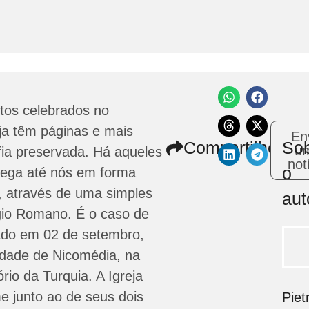
tos celebrados no
eja têm páginas e mais
En
Compartilhe
So
u
fia preservada. Há aqueles
not
o
hega até nós em forma
, através de uma simples
aut
ógio Romano. É o caso de
ado em 02 de setembro,
cidade de Nicomédia, na
tório da Turquia. A Igreja
 junto ao de seus dois
Piet