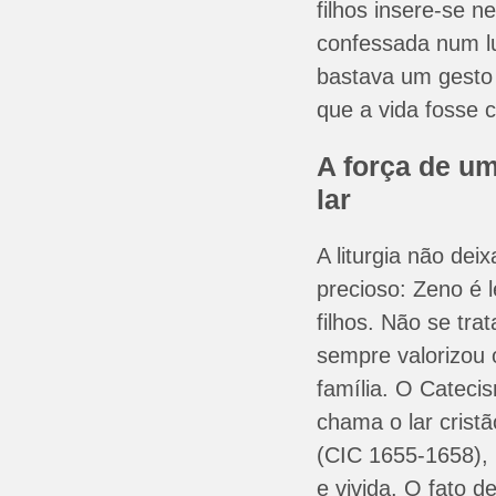
filhos insere-se n
confessada num l
bastava um gesto 
que a vida fosse c
A força de um
lar
A liturgia não dei
precioso: Zeno é 
filhos. Não se tra
sempre valorizou 
família. O Catecis
chama o lar cristã
(CIC 1655-1658), 
e vivida. O fato 