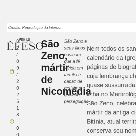
Crédito: Reprodução da Internet
São
0
São Zeno e
2
seus filhos
Nem todos os san
Zeno,
/
ensinam
calendário da Igr
0
que a fé
mártir
páginas de biogra
9
vivida em
/
família é
cuja lembrança c
de
2
capaz de
quase sussurrada
0
resistir a
Nicomédia
linha no Martirol
2
qualquer
5
perseguição
São Zeno, celebr
1
mártir da antiga 
3
Bitínia, atual terri
:
0
conserva seu nome
0