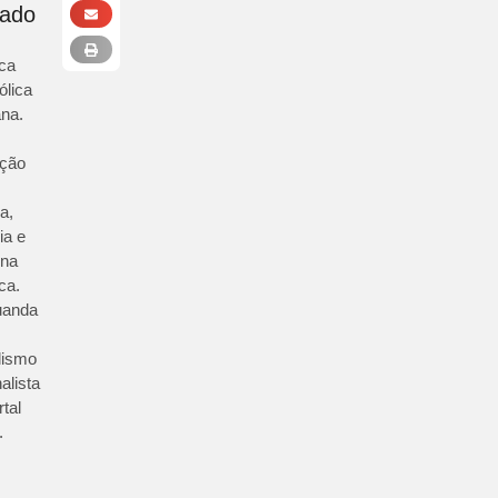
rado
ica
ólica
na.
ção
ia,
ia e
ina
ca.
uanda
lismo
alista
tal
.