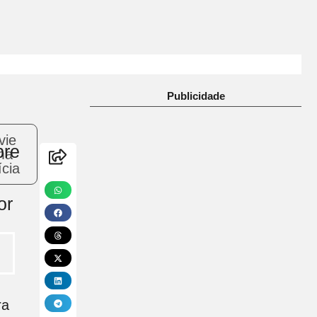
Publicidade
vie
bre
ma
ícia
or
ra