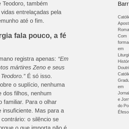
 e Teodoro, também
Bar
 vidas entrelaçadas pela
Catól
temunho até o fim.
Apost
Roma
gia fala pouco, a fé
Com
forma
em
Liturg
omano registra apenas:
“Em
Histór
tos mártires Zeno e seus
Doutr
Católi
 Teodoro.”
É só isso.
Grad
obre o suplício, nenhuma
em
e dos filhos, nenhum
Jorna
e Jorn
o familiar. Para o olhar
do Por
 insuficiente. Mas para a
Éfeso
contrário: o silêncio se
orque o que importa não é