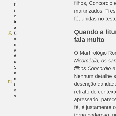
filhos, Concordio
P
i
martirizados. Três
e
fé, unidas no tes
tr
a
Quando a litur
B
fala muito
a
rr
a
O Martirológio R
d
Nicomédia, os san
o
S
filhos Concordio e
a
Nenhum detalhe s
n
descrição da idad
t
o
retrato do context
s
apressado, parece
fé, é justamente o 
torna poderoso, p