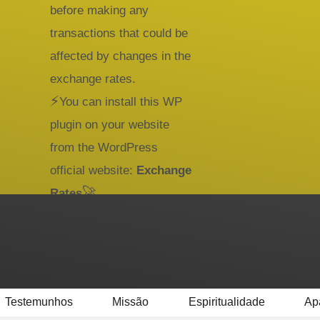
before making any
transactions that could be
affected by changes in the
exchange rates.
⚡
You can install this WP
plugin on your website
from the WordPress
official website:
Exchange
🚀
Rates
Testemunhos
Missão
Espiritualidade
Ap