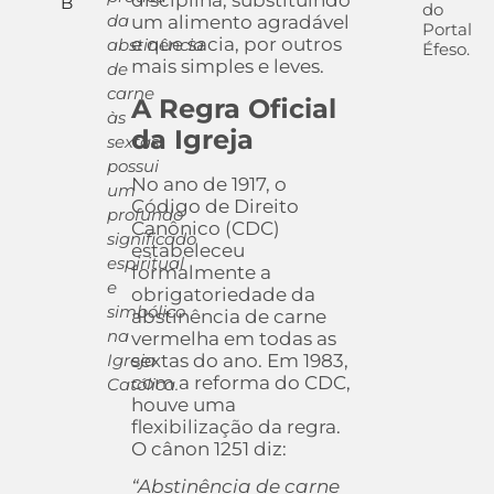
disciplina, substituindo
B
do
da
um alimento agradável
Portal
e que sacia, por outros
abstinência
Éfeso.
mais simples e leves.
de
carne
A Regra Oficial
às
da Igreja
sextas
possui
No ano de 1917, o
um
Código de Direito
profundo
Canônico (CDC)
significado
estabeleceu
espiritual
formalmente a
e
obrigatoriedade da
simbólico
abstinência de carne
na
vermelha em todas as
sextas do ano. Em 1983,
Igreja
com a reforma do CDC,
Católica.
houve uma
flexibilização da regra.
O cânon 1251 diz:
“Abstinência de carne