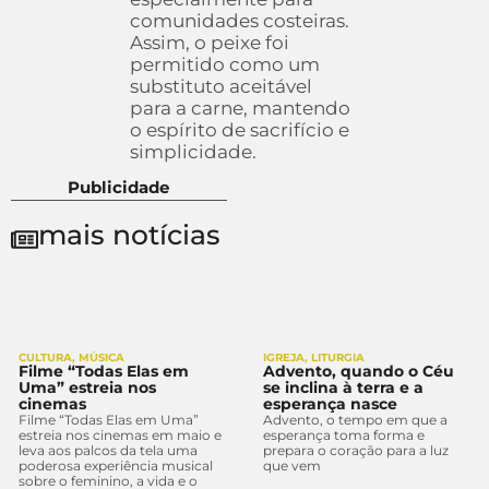
comunidades costeiras.
Assim, o peixe foi
permitido como um
substituto aceitável
para a carne, mantendo
o espírito de sacrifício e
simplicidade.
Publicidade
mais notícias
CULTURA
,
MÚSICA
IGREJA
,
LITURGIA
Filme “Todas Elas em
Advento, quando o Céu
Uma” estreia nos
se inclina à terra e a
cinemas
esperança nasce
Filme “Todas Elas em Uma”
Advento, o tempo em que a
estreia nos cinemas em maio e
esperança toma forma e
leva aos palcos da tela uma
prepara o coração para a luz
poderosa experiência musical
que vem
sobre o feminino, a vida e o