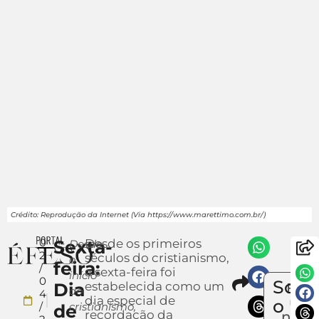
Crédito: Reprodução da Internet (Via https://www.marettimo.com.br/)
0
Sexta-
Desde os primeiros
Desde
2
séculos do cristianismo,
o
feira:
/
a sexta-feira foi
início
Compar
0
Sobr
Dia
estabelecida como um
Envi
do
4
dia especial de
um
o
/
cristianismo,
de
recordação da
notíc