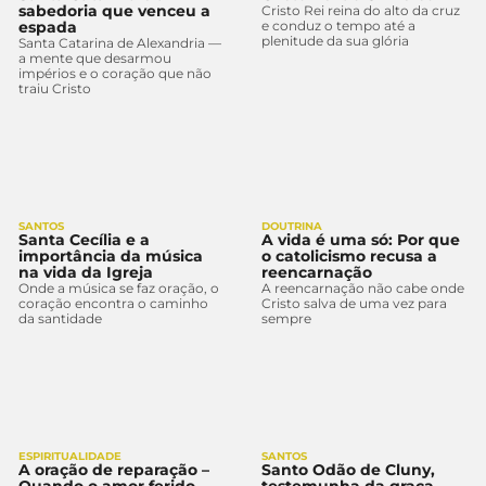
sabedoria que venceu a
Cristo Rei reina do alto da cruz
espada
e conduz o tempo até a
plenitude da sua glória
Santa Catarina de Alexandria —
a mente que desarmou
impérios e o coração que não
traiu Cristo
SANTOS
DOUTRINA
Santa Cecília e a
A vida é uma só: Por que
importância da música
o catolicismo recusa a
na vida da Igreja
reencarnação
Onde a música se faz oração, o
A reencarnação não cabe onde
coração encontra o caminho
Cristo salva de uma vez para
da santidade
sempre
ESPIRITUALIDADE
SANTOS
A oração de reparação –
Santo Odão de Cluny,
Quando o amor ferido
testemunha da graça