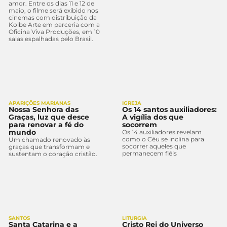
amor. Entre os dias 11 e 12 de
maio, o filme será exibido nos
cinemas com distribuição da
Kolbe Arte em parceria com a
Oficina Viva Produções, em 10
salas espalhadas pelo Brasil.
APARIÇÕES MARIANAS
IGREJA
Nossa Senhora das
Os 14 santos auxiliadores:
Graças, luz que desce
A vigília dos que
para renovar a fé do
socorrem
mundo
Os 14 auxiliadores revelam
como o Céu se inclina para
Um chamado renovado às
socorrer aqueles que
graças que transformam e
permanecem fiéis
sustentam o coração cristão.
SANTOS
LITURGIA
Santa Catarina e a
Cristo Rei do Universo