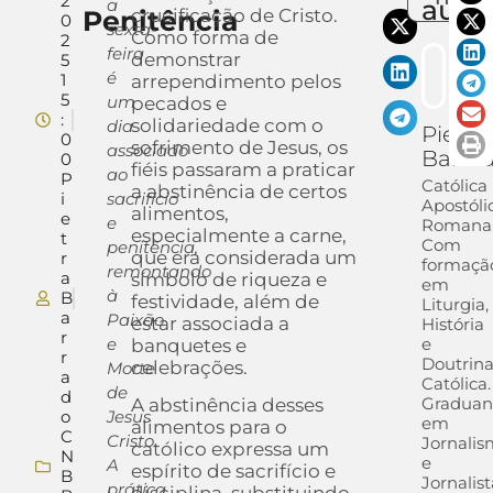
2
auto
a
Penitência
crucificação de Cristo.
0
sexta-
Como forma de
2
feira
demonstrar
5
é
1
arrependimento pelos
5
um
pecados e
:
solidariedade com o
dia
Pietra
0
sofrimento de Jesus, os
associado
Barra
0
fiéis passaram a praticar
ao
P
Católica
a abstinência de certos
i
sacrifício
Apostóli
alimentos,
e
e
Romana
especialmente a carne,
t
Com
penitência,
que era considerada um
r
formaçã
remontando
a
símbolo de riqueza e
em
à
B
festividade, além de
Liturgia,
a
Paixão
estar associada a
História
r
e
e
banquetes e
r
Doutrin
celebrações.
Morte
a
Católica.
de
d
Gradua
A abstinência desses
o
Jesus
em
alimentos para o
C
Cristo.
Jornali
católico expressa um
N
e
A
espírito de sacrifício e
B
Jornalist
prática