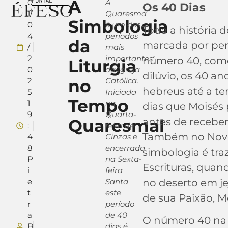
A
0
A
Os 40 Dias
1/
Quaresma
Simbologia
0
é um dos
Toda a história d
4
períodos
da
marcada por per
/
mais
2
importantes
número 40, como 
Liturgia
0
da Igreja
dilúvio, os 40 a
2
no
Católica.
hebreus até a te
5
Iniciada
Tempo
1
na
dias que Moisés
9
Quarta-
Quaresmal
antes de recebe
:
feira de
Também no Novo
4
Cinzas e
8
encerrada
simbologia é tra
P
na Sexta-
Escrituras, quan
i
feira
e
Santa
no deserto em je
t
este
de sua Paixão, M
r
período
a
de 40
O número 40 na 
B
dias é