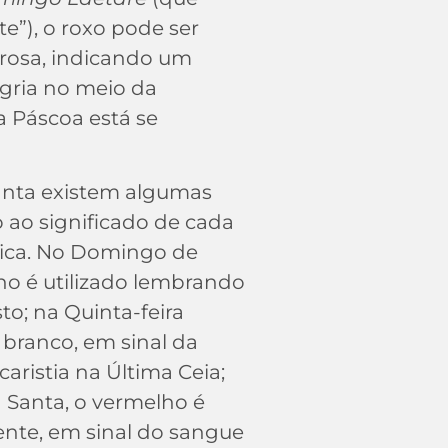
-te”), o roxo pode ser
 rosa, indicando um
ria no meio da
a Páscoa está se
nta existem algumas
o ao significado de cada
gica. No Domingo de
o é utilizado lembrando
sto; na Quinta-feira
 branco, em sinal da
caristia na Última Ceia;
a Santa, o vermelho é
ente, em sinal do sangue