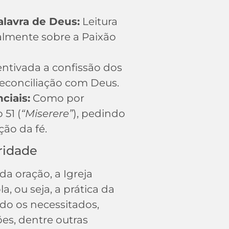
lavra de Deus:
Leitura
ialmente sobre a Paixão
entivada a confissão dos
reconciliação com Deus.
ciais:
Como por
51 (
“Miserere”
), pedindo
ão da fé.
ridade
da oração, a Igreja
a, ou seja, a prática da
do os necessitados,
es, dentre outras