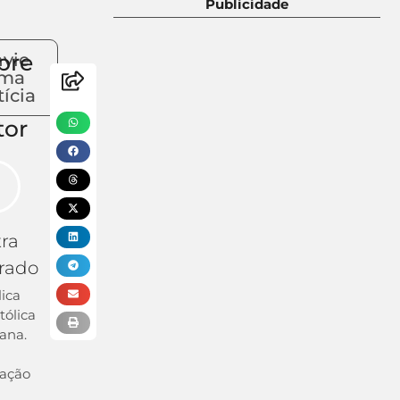
Publicidade
bre
vie
ma
ícia
tor
tra
rado
lica
tólica
ana.
ação