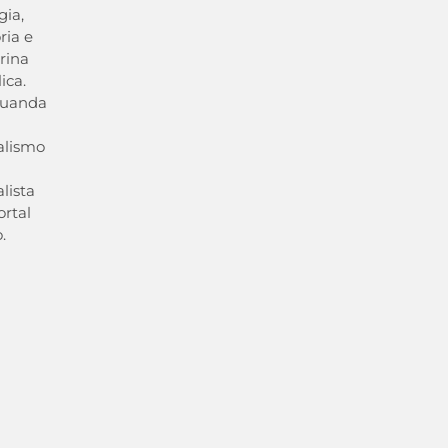
gia,
ria e
rina
ica.
duanda
alismo
lista
ortal
.