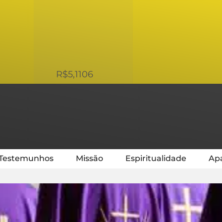
USD
R$5,1106
Testemunhos
Missão
Espiritualidade
Apa