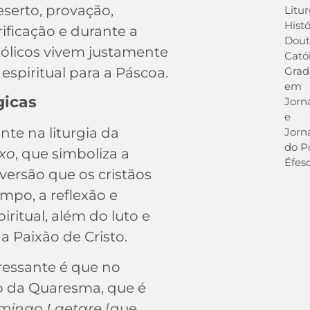
erto, provação,
Litur
Histó
ificação e durante a
Dout
ólicos vivem justamente
Catól
Gra
spiritual para a Páscoa.
em
gicas
Jorn
e
te na liturgia da
Jorna
do P
xo
, que simboliza a
Éfeso
versão que os cristãos
mpo, a reflexão e
ritual, além do luto e
a Paixão de Cristo.
ressante é que no
 da Quaresma, que é
ingo Laetare
(que