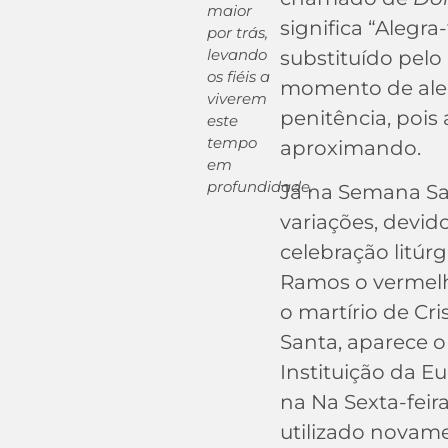
maior
significa “Alegra
por trás,
levando
substituído pelo
os fiéis a
momento de aleg
viverem
penitência, pois 
este
tempo
aproximando.
em
profundidade.
Já na Semana Sa
variações, devid
celebração litúr
Ramos o vermelh
o martírio de Cri
Santa, aparece o
Instituição da Eu
na Na Sexta-feir
utilizado novam