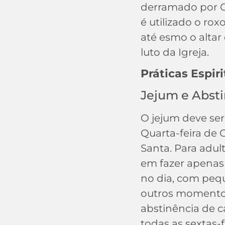
derramado por C
é utilizado o ro
até esmo o altar
luto da Igreja.
Práticas Espiri
Jejum e Abst
O jejum deve ser
Quarta-feira de C
Santa. Para adult
em fazer apenas
no dia, com peq
outros momentos
abstinência de c
todas as sextas-