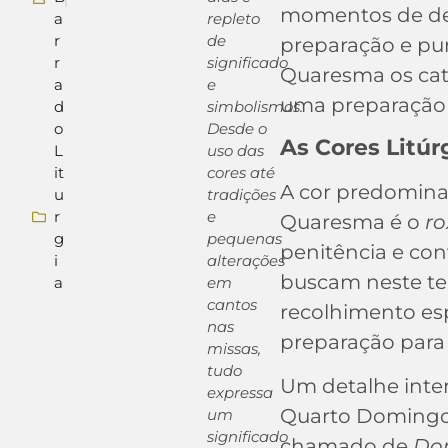
momentos de des
a
repleto
r
de
preparação e pur
r
significado
Quaresma os cat
a
e
uma preparação e
d
simbolismos.
o
Desde o
As Cores Litúr
L
uso das
it
cores até
A cor predominan
u
tradições
r
e
Quaresma é o
ro
g
pequenas
penitência e con
i
alterações
buscam neste te
a
em
cantos
recolhimento espi
nas
preparação para 
missas,
tudo
Um detalhe inte
expressa
Quarto Domingo
um
significado
chamado de
Dom