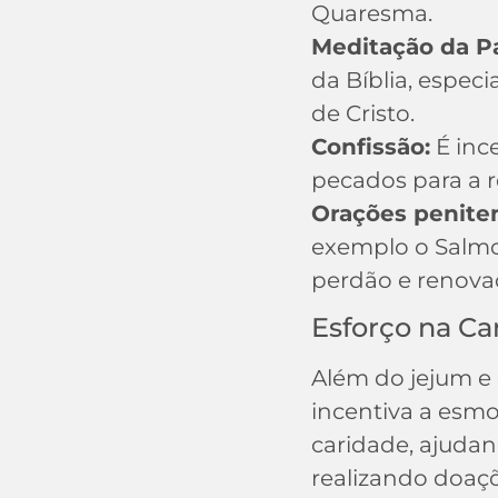
Quaresma.
Meditação da Pa
da Bíblia, espec
de Cristo.
Confissão:
É inc
pecados para a 
Orações peniten
exemplo o Salmo 
perdão e renovaç
Esforço na Ca
Além do jejum e 
incentiva a esmol
caridade, ajudan
realizando doaçõ