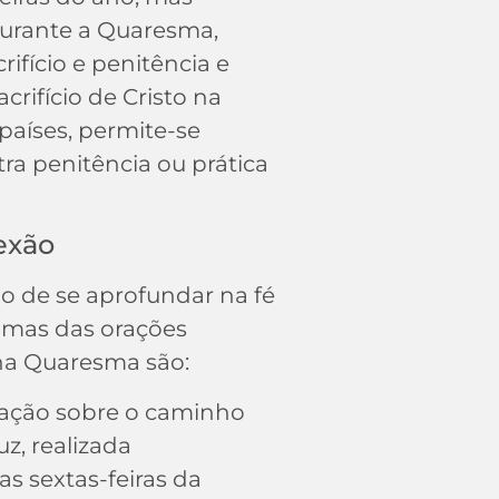
urante a Quaresma,
ifício e penitência e
crifício de Cristo na
países, permite-se
tra penitência ou prática
exão
o de se aprofundar na fé
umas das orações
a Quaresma são:
tação sobre o caminho
uz, realizada
s sextas-feiras da