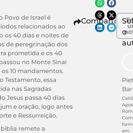
o Povo de Israel é
Compartilhe
So
En
u
íodos relacionados ao
o
not
os 40 dias e noites de
au
nos de peregrinação dos
rra prometida e os 40
 passou no Monte Sinai
r os 10 mandamentos.
 Testamento, essa
Pie
zida nas Sagradas
Bar
do Jesus passa 40 dias
Cató
Apos
jum e oração, logo antes
Rom
orte e Ressurreição.
Com
form
bíblia remete a
em