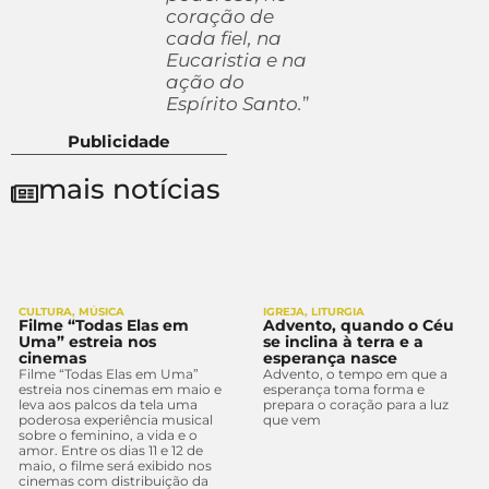
coração de
cada fiel, na
Eucaristia e na
ação do
Espírito Santo.
”
Publicidade
mais notícias
CULTURA
,
MÚSICA
IGREJA
,
LITURGIA
Filme “Todas Elas em
Advento, quando o Céu
Uma” estreia nos
se inclina à terra e a
cinemas
esperança nasce
Filme “Todas Elas em Uma”
Advento, o tempo em que a
estreia nos cinemas em maio e
esperança toma forma e
leva aos palcos da tela uma
prepara o coração para a luz
poderosa experiência musical
que vem
sobre o feminino, a vida e o
amor. Entre os dias 11 e 12 de
maio, o filme será exibido nos
cinemas com distribuição da