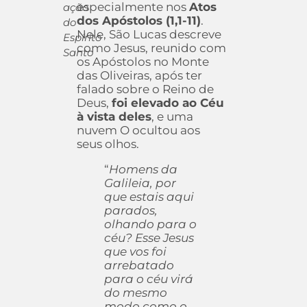
especialmente nos
Atos
ação
dos Apóstolos (1,1-11)
.
do
Nele, São Lucas descreve
Espírito
como Jesus, reunido com
Santo
os Apóstolos no Monte
das Oliveiras, após ter
falado sobre o Reino de
Deus,
foi elevado ao Céu
à vista deles
, e uma
nuvem O ocultou aos
seus olhos.
“
Homens da
Galileia, por
que estais aqui
parados,
olhando para o
céu? Esse Jesus
que vos foi
arrebatado
para o céu virá
do mesmo
modo como o