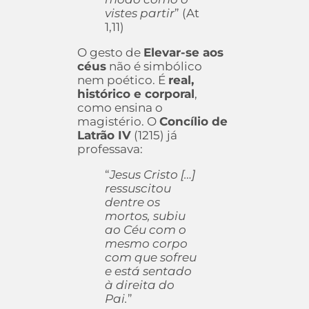
vistes partir
” (At
1,11)
O gesto de
Elevar-se aos
céus
não é simbólico
nem poético. É
real,
histórico e corporal
,
como ensina o
magistério. O
Concílio de
Latrão IV
(1215) já
professava:
“
Jesus Cristo […]
ressuscitou
dentre os
mortos, subiu
ao Céu com o
mesmo corpo
com que sofreu
e está sentado
à direita do
Pai.
”