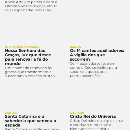
Kolbe Arte em parceria com a
Oficina Viva Produções, em 10
salas espalhadas pelo Brasil.
APARIÇÕES MARIANAS
IGREJA
Nossa Senhora das
Os 14 santos auxiliadores:
Graças, luz que desce
A vigília dos que
para renovar a fé do
socorrem
mundo
Os 14 auxiliadores revelam
como o Céu se inclina para
Um chamado renovado às
socorrer aqueles que
graças que transformam e
permanecem fiéis
sustentam o coração cristão.
SANTOS
LITURGIA
Santa Catarina e a
Cristo Rei do Universo
sabedoria que venceu a
Cristo Rei reina do alto da cruz
espada
e conduz o tempo até a
plenitude da sua glória
Santa Catarina de Alexandria —