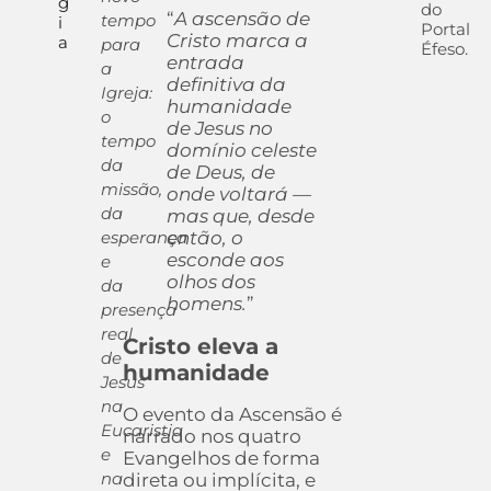
g
do
“
A ascensão de
tempo
i
Portal
Cristo marca a
a
para
Éfeso.
entrada
a
definitiva da
Igreja:
humanidade
o
de Jesus no
tempo
domínio celeste
da
de Deus, de
missão,
onde voltará —
da
mas que, desde
esperança
então, o
esconde aos
e
olhos dos
da
homens.
”
presença
real
Cristo eleva a
de
humanidade
Jesus
na
O evento da Ascensão é
Eucaristia
narrado nos quatro
e
Evangelhos de forma
na
direta ou implícita, e