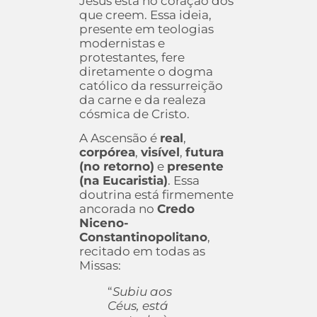
Jesus está no coração dos
que creem. Essa ideia,
presente em teologias
modernistas e
protestantes, fere
diretamente o dogma
católico da ressurreição
da carne e da realeza
cósmica de Cristo.
A Ascensão é
real
,
corpórea
,
visível
,
futura
(no retorno)
e
presente
(na Eucaristia)
. Essa
doutrina está firmemente
ancorada no
Credo
Niceno-
Constantinopolitano
,
recitado em todas as
Missas:
“
Subiu aos
Céus, está