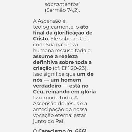
sacramentos
”
(Sermão 74,2).
A Ascensão é,
teologicamente, o
ato
final da glorificação de
Cristo
. Ele sobe ao Céu
com Sua natureza
humana ressuscitada e
assume a realeza
definitiva sobre toda a
criação
(cf. Ef 1,20-23).
Isso significa que
um de
nós — um homem
verdadeiro — está no
Céu, reinando em glória
.
Isso muda tudo. A
Ascensão de Jesus é a
antecipação da nossa
vocação eterna: estar
junto do Pai.
O
Catecismo (n. 666)