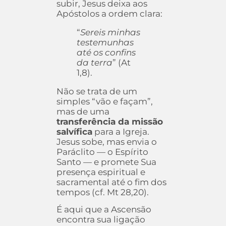
subir, Jesus deixa aos
Apóstolos a ordem clara:
“
Sereis minhas
testemunhas
até os confins
da terra
” (At
1,8).
Não se trata de um
simples “vão e façam”,
mas de uma
transferência da missão
salvífica
para a Igreja.
Jesus sobe, mas envia o
Paráclito — o Espírito
Santo — e promete Sua
presença espiritual e
sacramental até o fim dos
tempos (cf. Mt 28,20).
É aqui que a Ascensão
encontra sua ligação