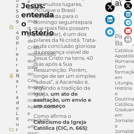
0
auto
é
Jesus:
em muitos lugares,
2
uma
inclusive o Brasil
5
entenda
despedida,
transferida para o
0
mas
9
o
domingo seguintepara
:
a
que mais fiéis possam
mistério
4
participar), é um dos
glorificação
Pietra
0
pilares da fé cristã. Trata-
de
Barra
P
se da conclusão gloriosa
Cristo
i
Católica
da presença visível de
e
ressuscitado,
Apostóli
Jesus Cristo na terra, 40
t
que
Romana
dias após a Sua
r
Com
sobe
Ressurreição. Porém,
a
formaçã
ao
B
longe de ser um simples
em
Céu
a
“adeus”, a Ascensão é,
Liturgia,
r
levando
segundo a tradição da
História
r
consigo
e
Igreja,
um ato de
a
Doutrin
exaltação, um envio e
nossa
d
Católica.
um começo
.
humanidade
o
Gradua
L
e
em
Como afirma o
it
inaugura
Jornali
Catecismo da Igreja
u
e
um
Católica (CIC, n. 665)
:
r
Jornalis
novo