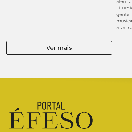
além d
Liturgi
gente n
musica
a ver c
Ver mais