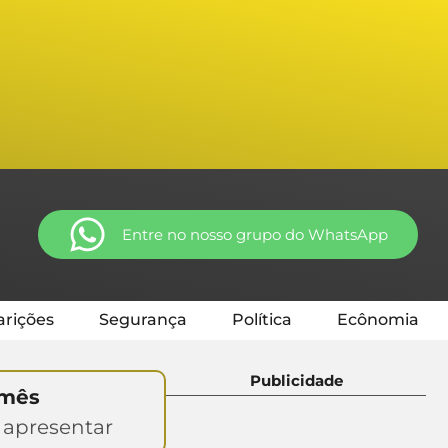
Entre no nosso grupo do WhatsApp
rições
Segurança
Política
Ecônomia
Publicidade
 mês
 apresentar