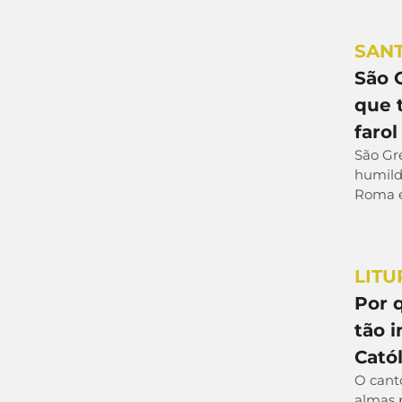
SAN
São 
que 
farol
São Gr
humild
Roma e
LITU
Por 
tão 
Catól
O cant
almas 