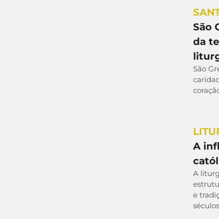
SAN
São 
da t
litur
São Gr
caridad
coração
LITU
A inf
catól
A litur
estrutu
e trad
século