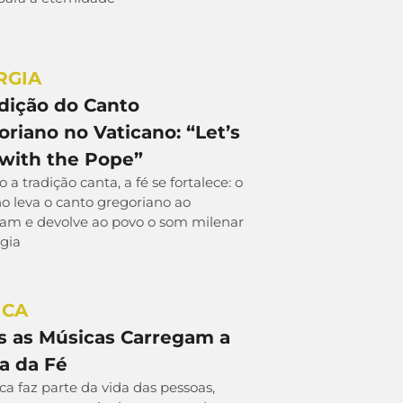
RGIA
adição do Canto
riano no Vaticano: “Let’s
 with the Pope”
a tradição canta, a fé se fortalece: o
o leva o canto gregoriano ao
ram e devolve ao povo o som milenar
rgia
ICA
s as Músicas Carregam a
a da Fé
a faz parte da vida das pessoas,