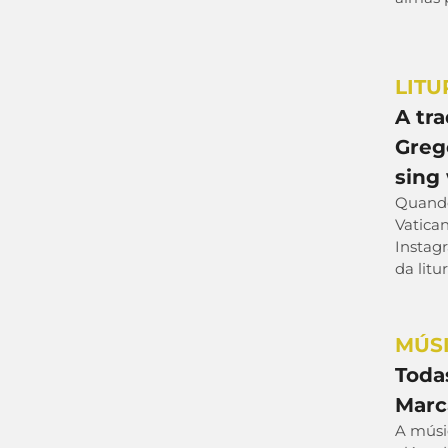
LITU
A tr
Grego
sing
Quando 
Vatican
Instag
da litu
MÚS
Toda
Marc
A músic