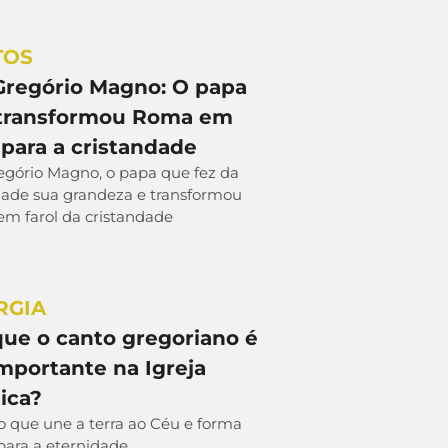
TOS
Gregório Magno: O papa
transformou Roma em
 para a cristandade
egório Magno, o papa que fez da
ade sua grandeza e transformou
m farol da cristandade
RGIA
que o canto gregoriano é
importante na Igreja
ica?
o que une a terra ao Céu e forma
para a eternidade