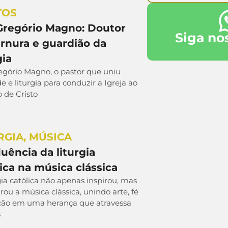
TOS
Gregório Magno: Doutor
Siga no
ernura e guardião da
gia
egório Magno, o pastor que uniu
e e liturgia para conduzir a Igreja ao
 de Cristo
RGIA
,
MÚSICA
luência da liturgia
ica na música clássica
gia católica não apenas inspirou, mas
rou a música clássica, unindo arte, fé
ição em uma herança que atravessa
s