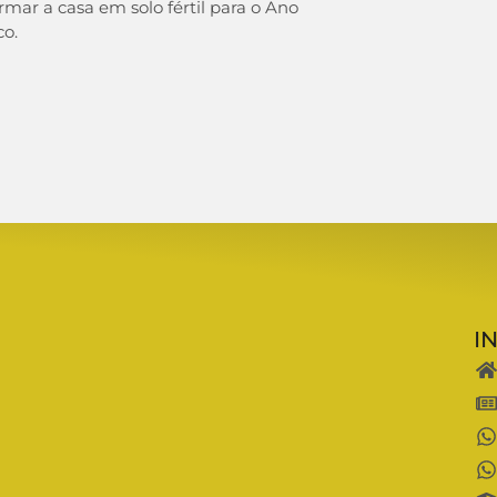
rmar a casa em solo fértil para o Ano
co.
I