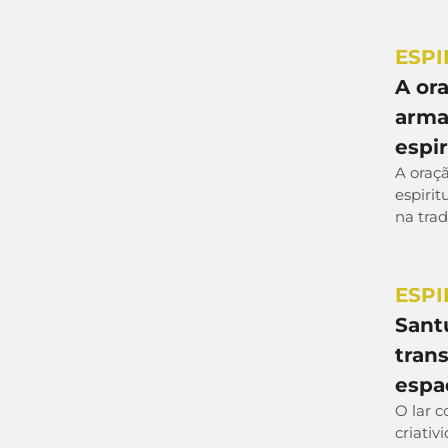
ESPI
A or
arma
espir
A oraç
espirit
na trad
ESPI
Sant
tran
espaç
O lar 
criativ