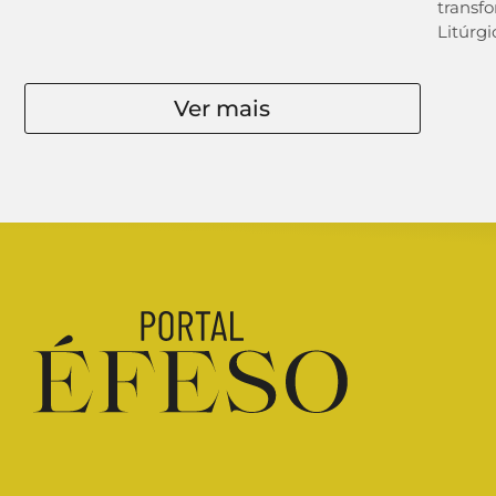
transfo
Litúrgi
Ver mais