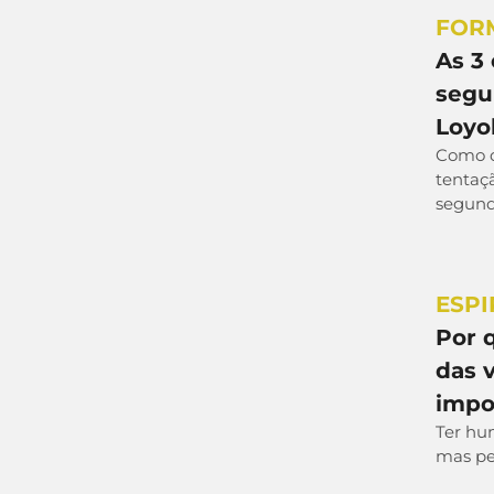
FOR
As 3
segu
Loyo
Como di
tentaç
segund
ESPI
Por 
das 
impo
Ter hu
mas pe