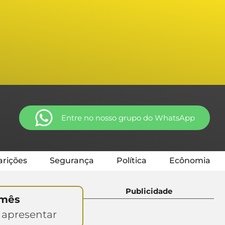
Entre no nosso grupo do WhatsApp
rições
Segurança
Política
Ecônomia
Publicidade
 mês
 apresentar