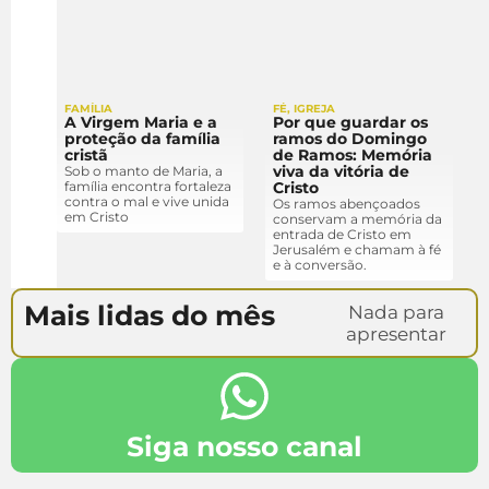
FAMÍLIA
FÉ
,
IGREJA
A Virgem Maria e a
Por que guardar os
proteção da família
ramos do Domingo
cristã
de Ramos: Memória
viva da vitória de
Sob o manto de Maria, a
família encontra fortaleza
Cristo
contra o mal e vive unida
Os ramos abençoados
em Cristo
conservam a memória da
entrada de Cristo em
Jerusalém e chamam à fé
e à conversão.
Mais lidas do mês
Nada para
apresentar
Siga nosso canal