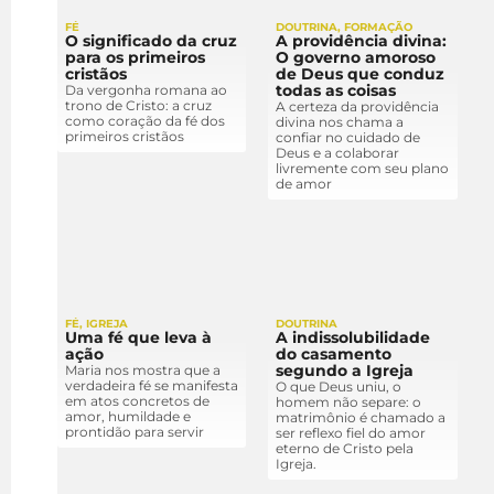
FÉ
DOUTRINA
,
FORMAÇÃO
O significado da cruz
A providência divina:
para os primeiros
O governo amoroso
cristãos
de Deus que conduz
todas as coisas
Da vergonha romana ao
trono de Cristo: a cruz
A certeza da providência
como coração da fé dos
divina nos chama a
primeiros cristãos
confiar no cuidado de
Deus e a colaborar
livremente com seu plano
de amor
FÉ
,
IGREJA
DOUTRINA
Uma fé que leva à
A indissolubilidade
ação
do casamento
segundo a Igreja
Maria nos mostra que a
verdadeira fé se manifesta
O que Deus uniu, o
em atos concretos de
homem não separe: o
amor, humildade e
matrimônio é chamado a
prontidão para servir
ser reflexo fiel do amor
eterno de Cristo pela
Igreja.