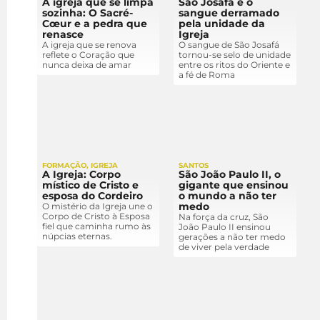
A igreja que se limpa
São Josafá e o
sozinha: O Sacré-
sangue derramado
Cœur e a pedra que
pela unidade da
renasce
Igreja
A igreja que se renova
O sangue de São Josafá
reflete o Coração que
tornou-se selo de unidade
nunca deixa de amar
entre os ritos do Oriente e
a fé de Roma
FORMAÇÃO
,
IGREJA
SANTOS
A Igreja: Corpo
São João Paulo II, o
místico de Cristo e
gigante que ensinou
esposa do Cordeiro
o mundo a não ter
medo
O mistério da Igreja une o
Corpo de Cristo à Esposa
Na força da cruz, São
fiel que caminha rumo às
João Paulo II ensinou
núpcias eternas.
gerações a não ter medo
de viver pela verdade