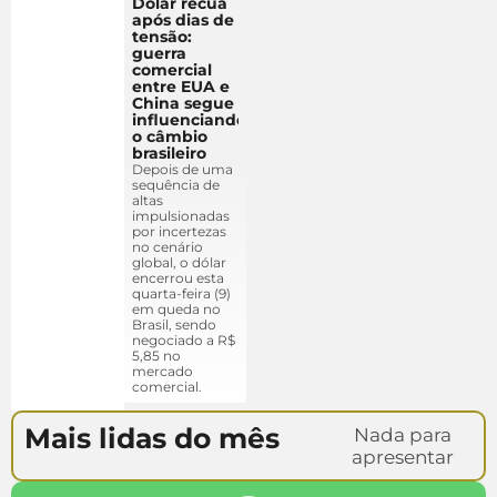
Dólar recua
após dias de
tensão:
guerra
comercial
entre EUA e
China segue
influenciando
o câmbio
brasileiro
Depois de uma
sequência de
altas
impulsionadas
por incertezas
no cenário
global, o dólar
encerrou esta
quarta-feira (9)
em queda no
Brasil, sendo
negociado a R$
5,85 no
mercado
comercial.
Mais lidas do mês
Nada para
apresentar