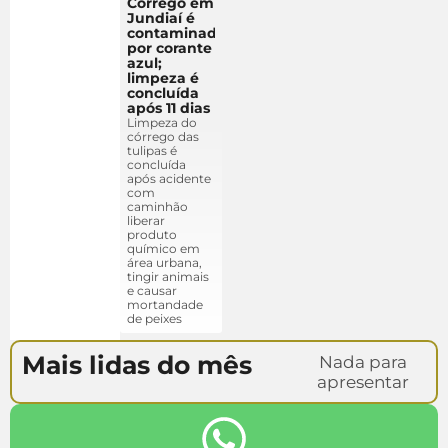
Córrego em
Jundiaí é
contaminado
por corante
azul;
limpeza é
concluída
após 11 dias
Limpeza do
córrego das
tulipas é
concluída
após acidente
com
caminhão
liberar
produto
químico em
área urbana,
tingir animais
e causar
mortandade
de peixes
Mais lidas do mês
Nada para
apresentar