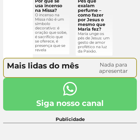
Por que se
Pés que
usa incenso
exalam
na Missa?
perfume –
como fazer
O incenso na
Missa não é um
por Jesus o
símbolo
mesmo que
decorativo: é
Maria fez?
oração que sobe,
Maria unge os
é sacrifício que
pés de Jesus: um
se oferece, é
gesto de amor
presença que se
profético na luz
revela
da Paixão.
Mais lidas do mês
Nada para
apresentar
Siga nosso canal
Publicidade