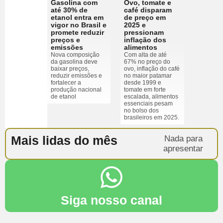
Gasolina com
Ovo, tomate e
até 30% de
café disparam
etanol entra em
de preço em
vigor no Brasil e
2025 e
promete reduzir
pressionam
preços e
inflação dos
emissões
alimentos
Nova composição
Com alta de até
da gasolina deve
67% no preço do
baixar preços,
ovo, inflação do café
reduzir emissões e
no maior patamar
fortalecer a
desde 1999 e
produção nacional
tomate em forte
de etanol
escalada, alimentos
essenciais pesam
no bolso dos
brasileiros em 2025.
Mais lidas do mês
Nada para
apresentar
Siga nosso canal