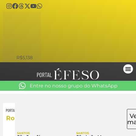
USD
R$5,138
Entre no nosso grupo do WhatsApp
V
Roma
ma
SANTOS
SANTOS