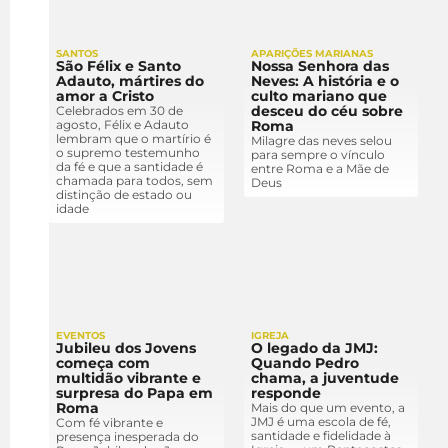
SANTOS
APARIÇÕES MARIANAS
São Félix e Santo
Nossa Senhora das
Adauto, mártires do
Neves: A história e o
amor a Cristo
culto mariano que
desceu do céu sobre
Celebrados em 30 de
agosto, Félix e Adauto
Roma
lembram que o martírio é
Milagre das neves selou
o supremo testemunho
para sempre o vínculo
da fé e que a santidade é
entre Roma e a Mãe de
chamada para todos, sem
Deus
distinção de estado ou
idade
EVENTOS
IGREJA
Jubileu dos Jovens
O legado da JMJ:
começa com
Quando Pedro
multidão vibrante e
chama, a juventude
surpresa do Papa em
responde
Roma
Mais do que um evento, a
JMJ é uma escola de fé,
Com fé vibrante e
santidade e fidelidade à
presença inesperada do