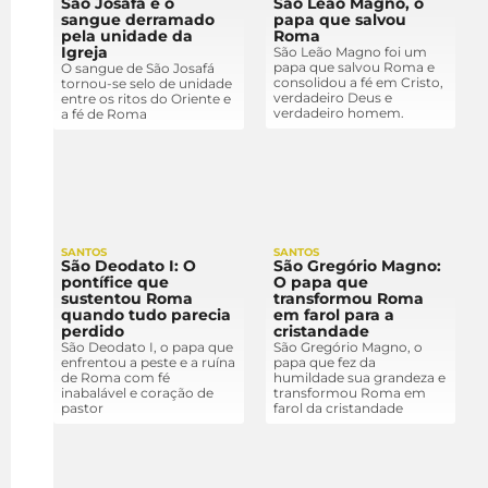
São Josafá e o
São Leão Magno, o
sangue derramado
papa que salvou
pela unidade da
Roma
Igreja
São Leão Magno foi um
papa que salvou Roma e
O sangue de São Josafá
consolidou a fé em Cristo,
tornou-se selo de unidade
verdadeiro Deus e
entre os ritos do Oriente e
verdadeiro homem.
a fé de Roma
SANTOS
SANTOS
São Deodato I: O
São Gregório Magno:
pontífice que
O papa que
sustentou Roma
transformou Roma
quando tudo parecia
em farol para a
perdido
cristandade
São Deodato I, o papa que
São Gregório Magno, o
enfrentou a peste e a ruína
papa que fez da
de Roma com fé
humildade sua grandeza e
inabalável e coração de
transformou Roma em
pastor
farol da cristandade