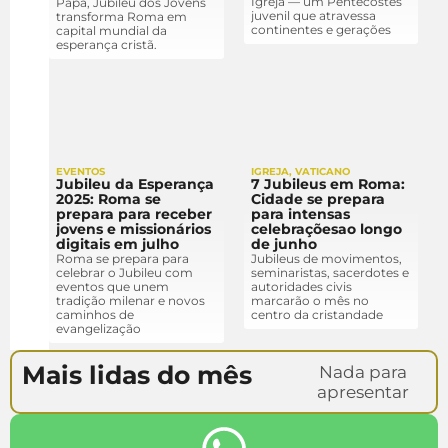
Igreja — um Pentecostes
Papa, Jubileu dos Jovens
juvenil que atravessa
transforma Roma em
continentes e gerações
capital mundial da
esperança cristã.
EVENTOS
IGREJA
,
VATICANO
Jubileu da Esperança
7 Jubileus em Roma:
2025: Roma se
Cidade se prepara
prepara para receber
para intensas
jovens e missionários
celebraçõesao longo
digitais em julho
de junho
Roma se prepara para
Jubileus de movimentos,
celebrar o Jubileu com
seminaristas, sacerdotes e
eventos que unem
autoridades civis
tradição milenar e novos
marcarão o mês no
caminhos de
centro da cristandade
evangelização
Mais lidas do mês
Nada para
apresentar