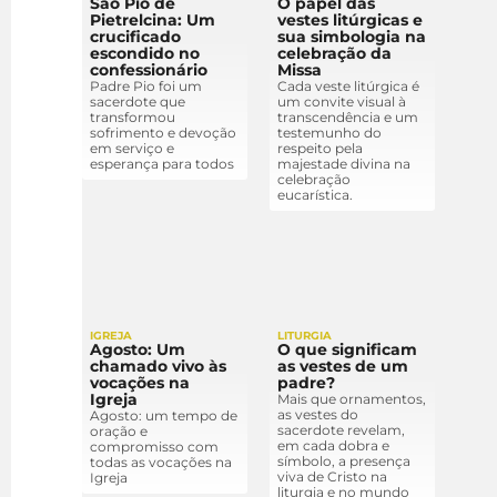
São Pio de
O papel das
Pietrelcina: Um
vestes litúrgicas e
crucificado
sua simbologia na
escondido no
celebração da
confessionário
Missa
Padre Pio foi um
Cada veste litúrgica é
sacerdote que
um convite visual à
transformou
transcendência e um
sofrimento e devoção
testemunho do
em serviço e
respeito pela
esperança para todos
majestade divina na
celebração
eucarística.
IGREJA
LITURGIA
Agosto: Um
O que significam
chamado vivo às
as vestes de um
vocações na
padre?
Igreja
Mais que ornamentos,
as vestes do
Agosto: um tempo de
sacerdote revelam,
oração e
em cada dobra e
compromisso com
símbolo, a presença
todas as vocações na
viva de Cristo na
Igreja
liturgia e no mundo