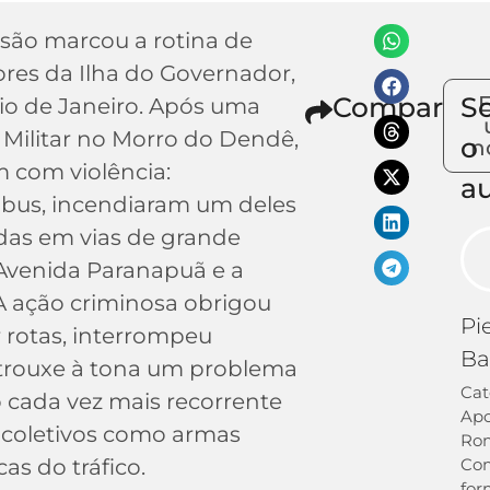
ão marcou a rotina de
res da Ilha do Governador,
Compartilh
S
io de Janeiro. Após uma
 Militar no Morro do Dendê,
o
n
m com violência:
a
ibus, incendiaram um deles
das em vias de grande
 Avenida Paranapuã e a
A ação criminosa obrigou
Pi
 rotas, interrompeu
Ba
e trouxe à tona um problema
Cat
 cada vez mais recorrente
Apo
e coletivos como armas
Ro
cas do tráfico.
Co
for