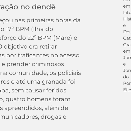
eração no dendê
em
Lit
His
eçou nas primeiras horas da
e
o 17º BPM (Ilha do
Dou
forço do 22º BPM (Maré) e
Cat
Gr
 objetivo era retirar
em
as por traficantes no acesso
Jor
 e prender criminosos
e
Jor
na comunidade, os policiais
do
iros e até uma granada foi
Por
Éfe
opa, sem causar feridos.
to, quatro homens foram
is apreendidos, além de
omunicadores, drogas e