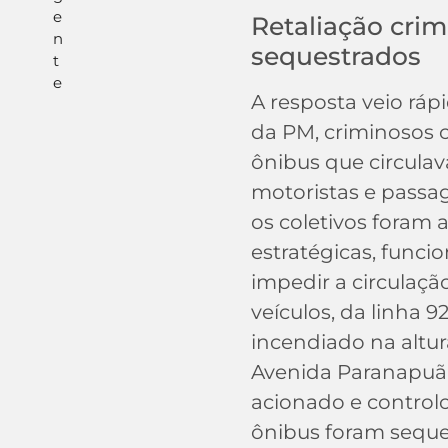
e
Retaliação cri
n
sequestrados
t
e
A resposta veio ráp
da PM, criminosos 
ônibus que circula
motoristas e passag
os coletivos foram 
estratégicas, func
impedir a circulaçã
veículos, da linha 92
incendiado na altu
Avenida Paranapuã.
acionado e controlo
ônibus foram sequ