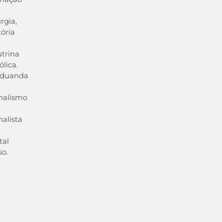
urgia,
tória
trina
ólica.
aduanda
nalismo
nalista
tal
so.