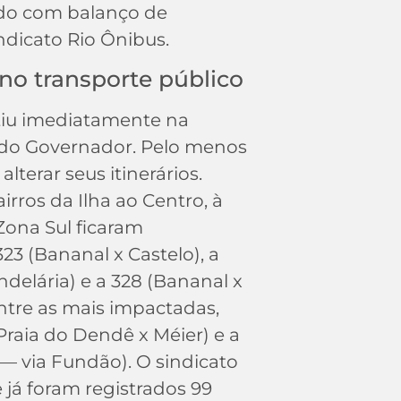
rdo com balanço de
ndicato Rio Ônibus.
no transporte público
utiu imediatamente na
 do Governador. Pelo menos
alterar seus itinerários.
irros da Ilha ao Centro, à
Zona Sul ficaram
3 (Bananal x Castelo), a
ndelária) e a 328 (Bananal x
ntre as mais impactadas,
raia do Dendê x Méier) e a
á — via Fundão). O sindicato
já foram registrados 99