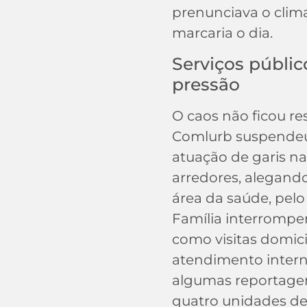
prenunciava o clima
marcaria o dia.
Serviços públic
pressão
O caos não ficou res
Comlurb suspende
atuação de garis n
arredores, alegando
área da saúde, pel
Família interrompe
como visitas domici
atendimento inter
algumas reportage
quatro unidades de