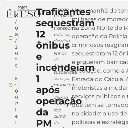
Traficantes
1
A ação
Uma manhã de tens
8
paralisou
milhares de morado
sequestram
/
o
na Zona Norte do R
0
transporte
12
8
público,
operação da Polícia
/
desviou
ônibus
criminosos reagira
2
19
sequestraram 12 ôn
0
e
linhas
2
de
e ergueram barrica
incendeiam
5
ônibus,
circulação, como a
1
suspendeu
1
5
serviços
Estrada do Cacuia. 
:
municipais
após
motoristas a mudar
0
e
serviços públicos 
0
deixou
operação
P
moradores
que tem se tornado
da
i
sob
na cidade: o uso d
e
clima
PM
políticas e estratégi
t
de