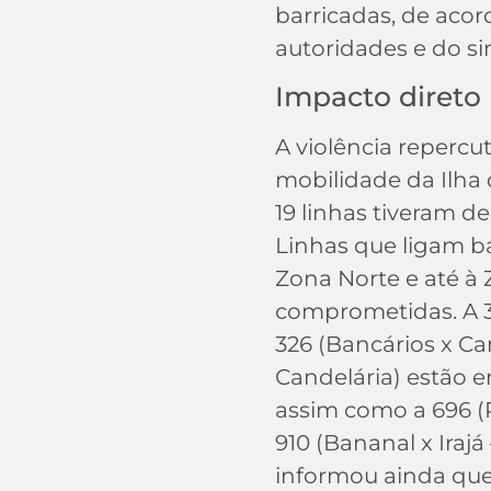
barricadas, de aco
autoridades e do si
Impacto direto 
A violência reperc
mobilidade da Ilha
19 linhas tiveram de 
Linhas que ligam ba
Zona Norte e até à 
comprometidas. A 32
326 (Bancários x Ca
Candelária) estão e
assim como a 696 (P
910 (Bananal x Iraj
informou ainda que 