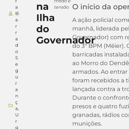
r
medo e
na
O início da op
a
tensão
B
Ilha
A ação policial com
a
do
r
manhã, liderada pel
r
Governador) com re
Governador
a
d
do 3º BPM (Méier). O
o
barricadas instalad
S
ao Morro do Dendê
e
g
armados. Ao entrar 
u
foram recebidos a t
r
lançada contra a tr
a
n
Durante o confron
ç
presos e quatro fuz
a
,
granadas, rádios c
U
r
munições.
g