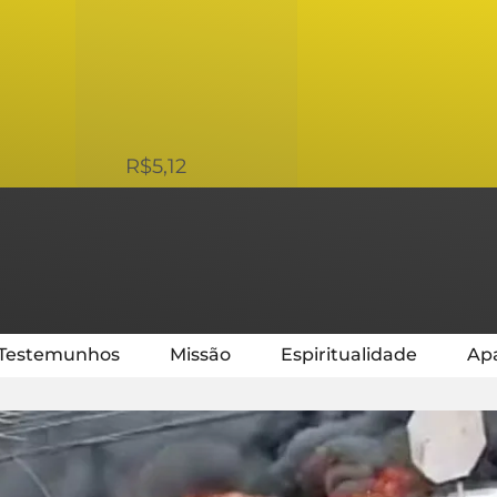
USD
R$5,12
Testemunhos
Missão
Espiritualidade
Apa