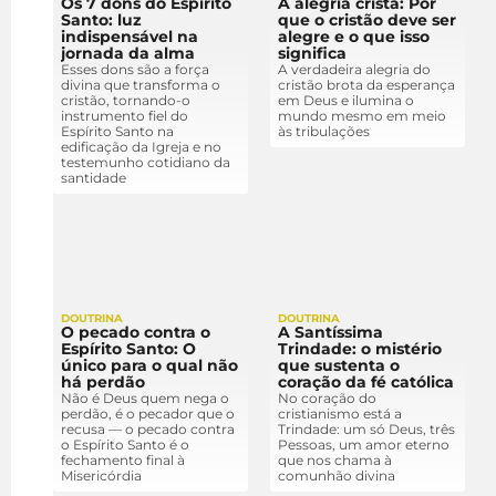
Os 7 dons do Espírito
A alegria cristã: Por
Santo: luz
que o cristão deve ser
indispensável na
alegre e o que isso
jornada da alma
significa
Esses dons são a força
A verdadeira alegria do
divina que transforma o
cristão brota da esperança
cristão, tornando-o
em Deus e ilumina o
instrumento fiel do
mundo mesmo em meio
Espírito Santo na
às tribulações
edificação da Igreja e no
testemunho cotidiano da
santidade
DOUTRINA
DOUTRINA
O pecado contra o
A Santíssima
Espírito Santo: O
Trindade: o mistério
único para o qual não
que sustenta o
há perdão
coração da fé católica
Não é Deus quem nega o
No coração do
perdão, é o pecador que o
cristianismo está a
recusa — o pecado contra
Trindade: um só Deus, três
o Espírito Santo é o
Pessoas, um amor eterno
fechamento final à
que nos chama à
Misericórdia
comunhão divina