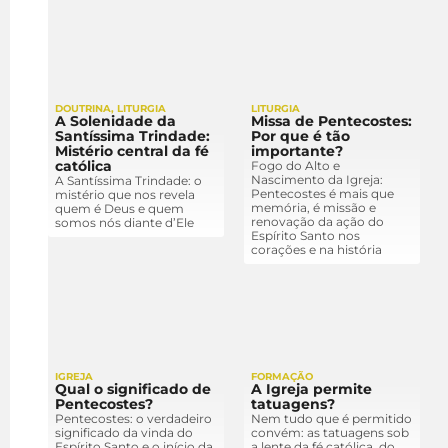
DOUTRINA
,
LITURGIA
LITURGIA
A Solenidade da
Missa de Pentecostes:
Santíssima Trindade:
Por que é tão
Mistério central da fé
importante?
católica
Fogo do Alto e
Nascimento da Igreja:
A Santíssima Trindade: o
Pentecostes é mais que
mistério que nos revela
memória, é missão e
quem é Deus e quem
renovação da ação do
somos nós diante d’Ele
Espírito Santo nos
corações e na história
IGREJA
FORMAÇÃO
Qual o significado de
A Igreja permite
Pentecostes?
tatuagens?
Pentecostes: o verdadeiro
Nem tudo que é permitido
significado da vinda do
convém: as tatuagens sob
Espírito Santo e o início da
a lente da fé católica, do