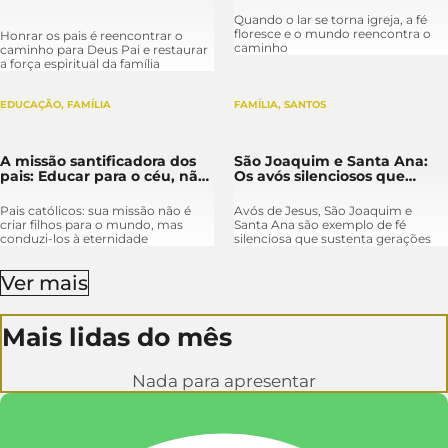
Quando o lar se torna igreja, a fé
floresce e o mundo reencontra o
Honrar os pais é reencontrar o
caminho
caminho para Deus Pai e restaurar
a força espiritual da família
EDUCAÇÃO
,
FAMÍLIA
FAMÍLIA
,
SANTOS
A missão santificadora dos
São Joaquim e Santa Ana:
pais: Educar para o céu, não
Os avós silenciosos que
para o mundo
sustentam a promessa
Pais católicos: sua missão não é
Avós de Jesus, São Joaquim e
criar filhos para o mundo, mas
Santa Ana são exemplo de fé
conduzi-los à eternidade
silenciosa que sustenta gerações
Ver mais
Mais lidas do mês
Nada para apresentar