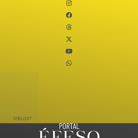
Ir
para
o
conteúdo
USD
R$5,097