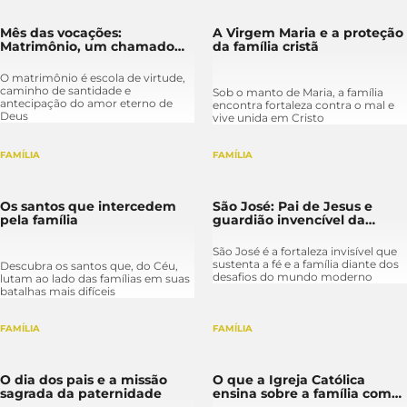
Mês das vocações:
A Virgem Maria e a proteção
Matrimônio, um chamado
da família cristã
divino à santidade
O matrimônio é escola de virtude,
caminho de santidade e
Sob o manto de Maria, a família
antecipação do amor eterno de
encontra fortaleza contra o mal e
Deus
vive unida em Cristo
FAMÍLIA
FAMÍLIA
Os santos que intercedem
São José: Pai de Jesus e
pela família
guardião invencível da
Sagrada Família
São José é a fortaleza invisível que
sustenta a fé e a família diante dos
Descubra os santos que, do Céu,
desafios do mundo moderno
lutam ao lado das famílias em suas
batalhas mais difíceis
FAMÍLIA
FAMÍLIA
O dia dos pais e a missão
O que a Igreja Católica
sagrada da paternidade
ensina sobre a família como
Igreja doméstica