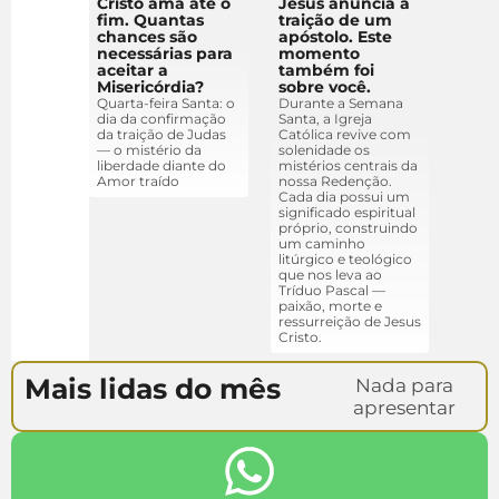
Cristo ama até o
Jesus anuncia a
fim. Quantas
traição de um
chances são
apóstolo. Este
necessárias para
momento
aceitar a
também foi
Misericórdia?
sobre você.
Quarta-feira Santa: o
Durante a Semana
dia da confirmação
Santa, a Igreja
da traição de Judas
Católica revive com
— o mistério da
solenidade os
liberdade diante do
mistérios centrais da
Amor traído
nossa Redenção.
Cada dia possui um
significado espiritual
próprio, construindo
um caminho
litúrgico e teológico
que nos leva ao
Tríduo Pascal —
paixão, morte e
ressurreição de Jesus
Cristo.
Mais lidas do mês
Nada para
apresentar