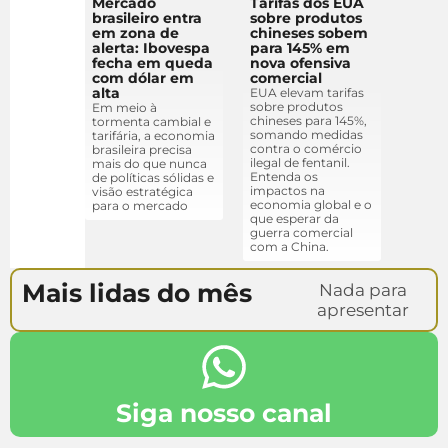
Mercado
Tarifas dos EUA
brasileiro entra
sobre produtos
em zona de
chineses sobem
alerta: Ibovespa
para 145% em
fecha em queda
nova ofensiva
com dólar em
comercial
alta
EUA elevam tarifas
sobre produtos
Em meio à
chineses para 145%,
tormenta cambial e
somando medidas
tarifária, a economia
contra o comércio
brasileira precisa
ilegal de fentanil.
mais do que nunca
Entenda os
de políticas sólidas e
impactos na
visão estratégica
economia global e o
para o mercado
que esperar da
guerra comercial
com a China.
Mais lidas do mês
Nada para
apresentar
Siga nosso canal