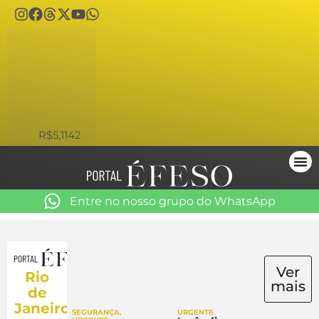
USD
R$5,1142
Entre no nosso grupo do WhatsApp
Ver
Rio
mais
de
Janeiro
SEGURANÇA
,
URGENTE