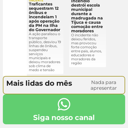
Incêndio
URGENTE
Traficantes
destrói escola
sequestram 12
municipal
ônibus e
durante a
incendeiam 1
madrugada na
após operação
Tijuca e causa
da PM na Ilha
comoção entre
do Governador
moradores
A ação paralisou o
O incidente não
transporte
deixou feridos,
público, desviou 19
mas provocou
linhas de ônibus,
forte comoção
suspendeu
entre pais, alunos,
serviços
educadores e
municipais e
moradores da
deixou moradores
região
sob clima de
medo e tensão
Mais lidas do mês
Nada para
apresentar
Siga nosso canal