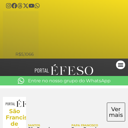
USD
R$5,1066
Entre no nosso grupo do WhatsApp
Ver
São
mais
Francisco
de
SANTOS
PAPA FRANCISCO