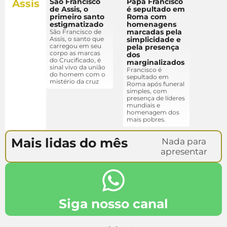
São Francisco
Papa Francisco
Assis
de Assis, o
é sepultado em
primeiro santo
Roma com
estigmatizado
homenagens
marcadas pela
São Francisco de
Assis, o santo que
simplicidade e
carregou em seu
pela presença
corpo as marcas
dos
do Crucificado, é
marginalizados
sinal vivo da união
Francisco é
do homem com o
sepultado em
mistério da cruz
Roma após funeral
simples, com
presença de líderes
mundiais e
homenagem dos
mais pobres.
Mais lidas do mês
Nada para
apresentar
Siga nosso canal